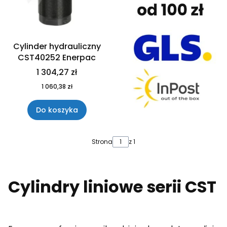
Cylinder hydrauliczny
CST40252 Enerpac
1 304,27 zł
1 060,38 zł
Do koszyka
Strona
z 1
Cylindry liniowe serii CST