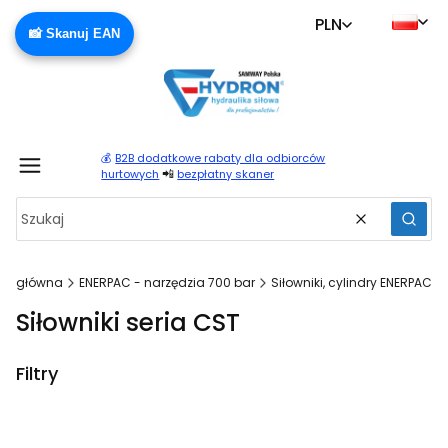
PLN
📸 Skanuj EAN
💰
B2B dodatkowe rabaty dla odbiorców
Produ
📲
hurtowych
bezpłatny skaner
Wyczyść
Szuka
na główna
ENERPAC - narzędzia 700 bar
Siłowniki, cylindry ENERPAC
Siłowniki seria CST
Filtry
Koniec filtrów