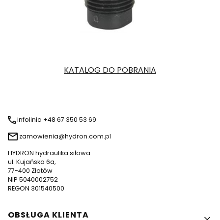
KATALOG DO POBRANIA
infolinia +48 67 350 53 69
zamowienia@hydron.com.pl
HYDRON hydraulika siłowa
ul. Kujańska 6a,
77-400 Złotów
NIP 5040002752
REGON 301540500
Linki w stopce
OBSŁUGA KLIENTA