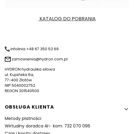
KATALOG DO POBRANIA
infolinia +48 67 350 53 69
zamowienia@hydron.com.pl
HYDRON hydraulika siłowa
ul. Kujańska 6a,
77-400 Złotów
NIP 5040002752
REGON 301540500
Linki w stopce
OBSŁUGA KLIENTA
Metody płatności
Wirtualny doradca AI✨ kom. 732 070 096
Czas i koszty dostawy