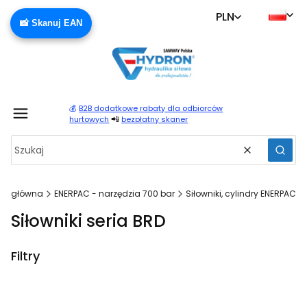
PLN
📸 Skanuj EAN
💰
B2B dodatkowe rabaty dla odbiorców
Produ
📲
hurtowych
bezpłatny skaner
Wyczyść
Szuka
na główna
ENERPAC - narzędzia 700 bar
Siłowniki, cylindry ENERPAC
Siłowniki seria BRD
Filtry
Koniec filtrów