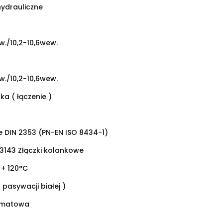
hydrauliczne
ew./10,2-10,6wew.
ew./10,2-10,6wew.
ka ( łączenie )
 DIN 2353 (PN-EN ISO 8434-1)
3143 Złączki kolankowe
 + 120°C
 pasywacji białej )
omatowa