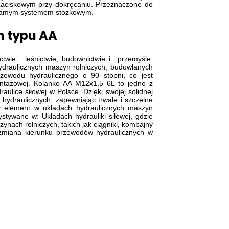
zaciskowym przy dokręcaniu. Przeznaczone do
m samym systemem stożkowym.
h typu AA
ctwie, leśnictwie, budownictwie i przemyśle.
draulicznych maszyn rolniczych, budowlanych
zewodu hydraulicznego o 90 stopni, co jest
ontażowej. Kolanko AA M12x1,5 6L to jedno z
aulice siłowej w Polsce. Dzięki swojej solidnej
 hydraulicznych, zapewniając trwałe i szczelne
ny element w układach hydraulicznych maszyn
stywane w: Układach hydrauliki siłowej, gdzie
ach rolniczych, takich jak ciągniki, kombajny
t zmiana kierunku przewodów hydraulicznych w