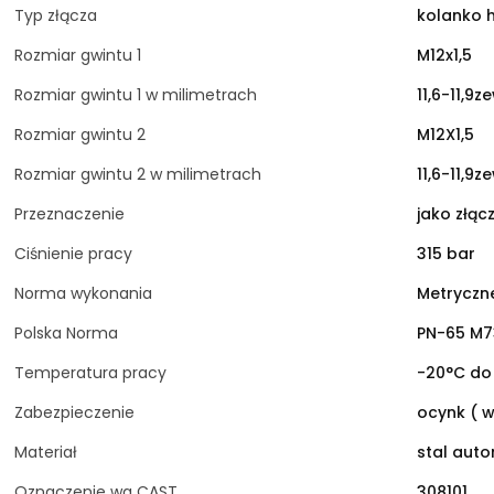
Typ złącza
kolanko 
Rozmiar gwintu 1
M12x1,5
Rozmiar gwintu 1 w milimetrach
11,6-11,9z
Rozmiar gwintu 2
M12X1,5
Rozmiar gwintu 2 w milimetrach
11,6-11,9z
Przeznaczenie
jako złącz
Ciśnienie pracy
315 bar
Norma wykonania
Metryczne
Polska Norma
PN-65 M7
Temperatura pracy
-20°C do
Zabezpieczenie
ocynk ( w
Materiał
stal aut
Oznaczenie wg CAST
308101