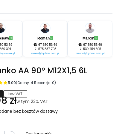
ysław
Roman
Marcin
50 53 69
☎
67 350 53 69
☎
67 350 53 69
360 391
📱
575 887 703
📱
530 454 305
roman@hydron.com.pl
marcin@hydron.com.pl
hydron.com.pl
anko AA 90° M12X1,5 6L
5.00
(Oceny: 4 Recenzje: 0)
bez VAT
na
08 zł
w tym 23% VAT
w tym
23%
VAT
odane bez kosztów dostawy.
Dostępność: