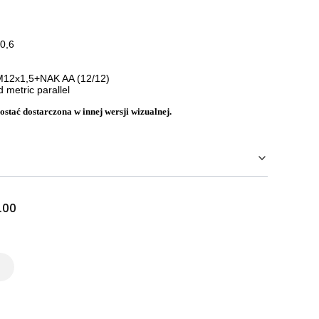
0,6
M12x1,5+NAK AA (12/12)
 metric parallel
stać dostarczona w innej wersji wizualnej.
.00