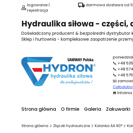
logowanie |
darmowa dostawa od 100
rejestracja
Hydraulika siłowa - części,
Doświadczony producent & bezpośredni dystrybutor
Sklep i hurtownia - kompleksowe zaopatrzenie przemysł
poniedział
📞
+48 535
📞
+48 574
📞
+48 575
📧
zamowi
Całodobow
☎️
Infolini
Strona główna
O firmie
Galeria
Zakuwarki
Strona główna
Złączki hydrauliczne
Kolanka AA 90°
Kol