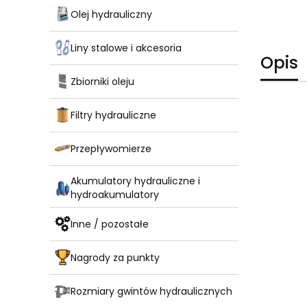
Olej hydrauliczny
Liny stalowe i akcesoria
Opis
Zbiorniki oleju
Filtry hydrauliczne
Przepływomierze
Akumulatory hydrauliczne i
hydroakumulatory
Inne / pozostałe
Nagrody za punkty
Rozmiary gwintów hydraulicznych