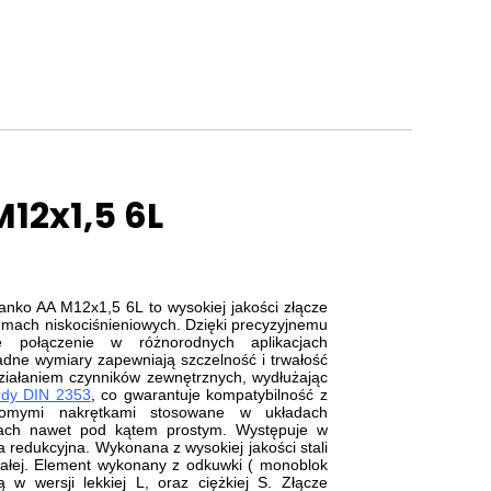
12x1,5 6L
nko AA M12x1,5 6L to wysokiej jakości złącze
mach niskociśnieniowych. Dzięki precyzyjnemu
połączenie w różnorodnych aplikacjach
adne wymiary zapewniają szczelność i trwałość
ziałaniem czynników zewnętrznych, wydłużając
rdy DIN 2353
, co gwarantuje kompatybilność z
homymi nakrętkami stosowane w układach
łach nawet pod kątem prostym. Występuje w
 redukcyjna. Wykonana z wysokiej jakości stali
iałej. Element wykonany z odkuwki ( monoblok
 w wersji lekkiej L, oraz ciężkiej S. Złącze