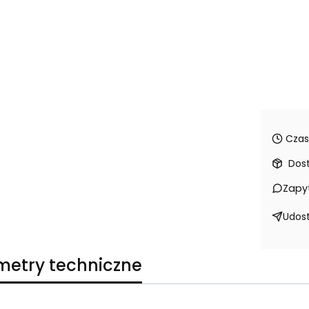
Czas
Dos
Zapy
Udost
metry techniczne