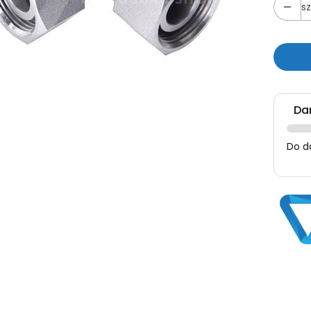
sz
Da
Do d