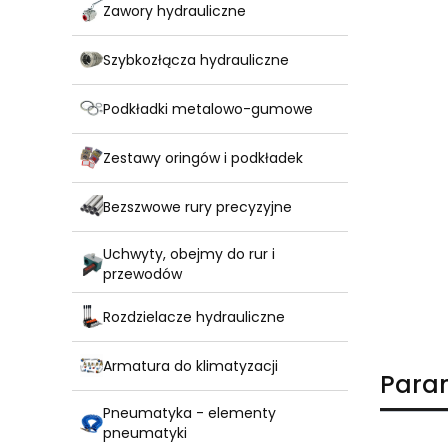
Zawory hydrauliczne
Szybkozłącza hydrauliczne
Podkładki metalowo-gumowe
Zestawy oringów i podkładek
Bezszwowe rury precyzyjne
Uchwyty, obejmy do rur i
przewodów
Rozdzielacze hydrauliczne
Armatura do klimatyzacji
Para
Pneumatyka - elementy
pneumatyki