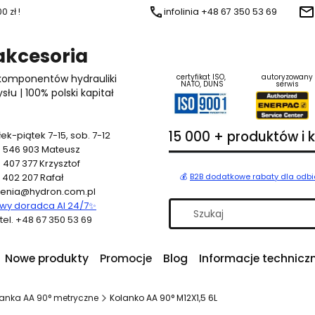
 zł !
infolinia +48 67 350 53 69
 akcesoria
 komponentów hydrauliki
certyfikat ISO,
autoryzowany
NATO, DUNS
serwis
u | 100% polski kapitał
15 000 + produktów i
ek-piątek 7-15, sob. 7-12
 546 903
Mateusz
 407 377
Krzysztof
 402 207
Rafał
💰
B2B dodatkowe rabaty dla odb
enia@hydron.com.pl
y doradca AI 24/7
✨
a tel. +48 67 350 53 69
Nowe produkty
Promocje
Blog
Informacje technicz
anka AA 90° metryczne
Kolanko AA 90° M12X1,5 6L