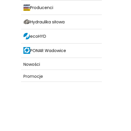
Producenci
Hydraulika siłowa
ecoHYD
PONAR Wadowice
Nowości
Promocje
Koniec menu