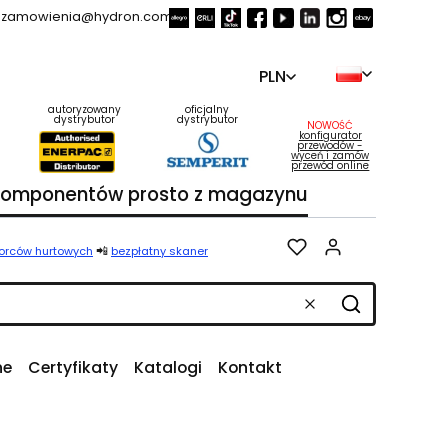
zamowienia@hydron.com.pl
PLN
autoryzowany
oficjalny
dystrybutor
dystrybutor
NOWOŚĆ
konfigurator
przewodów -
wyceń i zamów
przewód online
 komponentów prosto z magazynu
Produkty w k
📲
iorców hurtowych
bezpłatny skaner
Wyczyść
Szukaj
ne
Certyfikaty
Katalogi
Kontakt