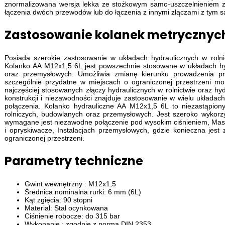
znormalizowana wersja lekka ze stożkowym samo-uszczelnieniem 
łączenia dwóch przewodów lub do łączenia z innymi złączami z ty
Zastosowanie kolanek metrycznyc
Posiada szerokie zastosowanie w układach hydraulicznych w rolni
Kolanko AA M12x1,5 6L jest powszechnie stosowane w układach hy
oraz przemysłowych. Umożliwia zmianę kierunku prowadzenia pr
szczególnie przydatne w miejscach o ograniczonej przestrzeni m
najczęściej stosowanych złączy hydraulicznych w rolnictwie oraz hydr
konstrukcji i niezawodności znajduje zastosowanie w wielu układach
połączenia. Kolanko hydrauliczne AA M12x1,5 6L to niezastąpio
rolniczych, budowlanych oraz przemysłowych. Jest szeroko wykorzy
wymagane jest niezawodne połączenie pod wysokim ciśnieniem, Maszyn
i opryskiwacze, Instalacjach przemysłowych, gdzie konieczna jes
ograniczonej przestrzeni.
Parametry techniczne
Gwint wewnętrzny : M12x1,5
Średnica nominalna rurki: 6 mm (6L)
Kąt zgięcia: 90 stopni
Materiał: Stal ocynkowana
Ciśnienie robocze: do 315 bar
Wykonanie : zgodnie z normą DIN 2353