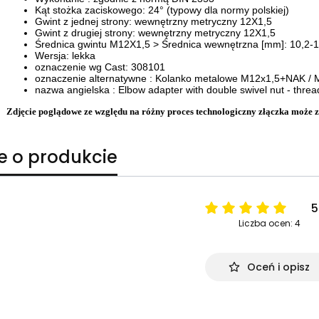
Kąt stożka zaciskowego: 24° (typowy dla normy polskiej)
Gwint z jednej strony: wewnętrzny metryczny 12X1,5
Gwint z drugiej strony: wewnętrzny metryczny 12X1,5
Średnica gwintu M12X1,5 > Średnica wewnętrzna [mm]: 10,2-1
Wersja: lekka
oznaczenie wg Cast: 308101
oznaczenie alternatywne : Kolanko metalowe M12x1,5+NAK / 
nazwa angielska : Elbow adapter with double swivel nut - thread
Zdjęcie poglądowe ze względu na różny proces technologiczny złączka może zo
e o produkcie
5
Liczba ocen: 4
Oceń i opisz