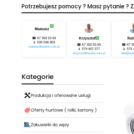
Potrzebujesz pomocy ? Masz pytanie ?
Mateusz
☎
67 350 53 69
Krzysztof
Raf
📱
535 546 903
☎
67 350 53 69
☎
67 3
mateusz@hydron.com.pl
📱
574 407 377
📱
575 
krzysztof@hydron.com.pl
rafal@hyd
Kategorie
Produkcja i oferowane usługi
Oferty hurtowe ( rolki, kartony )
Zakuwarki do węży