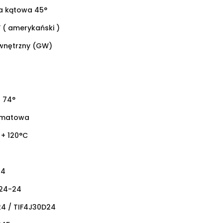
 kątowa 45°
 ( amerykański )
wnętrzny (GW)
 74°
omatowa
 + 120°C
24
24-24
4 / TIF4J30D24