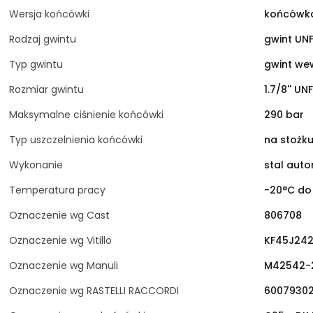
Wersja końcówki
końcówka
Rodzaj gwintu
gwint UNF
Typ gwintu
gwint we
Rozmiar gwintu
1.7/8'' UNF
Maksymalne ciśnienie końcówki
290 bar
Typ uszczelnienia końcówki
na stożku
Wykonanie
stal aut
Temperatura pracy
-20°C do
Oznaczenie wg Cast
806708
Oznaczenie wg Vitillo
KF45J24
Oznaczenie wg Manuli
M42542-
Oznaczenie wg RASTELLI RACCORDI
60079302