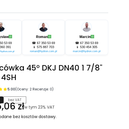
ysław
Roman
Marcin
50 53 69
☎
67 350 53 69
☎
67 350 53 69
360 391
📱
575 887 703
📱
530 454 305
roman@hydron.com.pl
marcin@hydron.com.pl
hydron.com.pl
cówka 45° DKJ DN40 1 7/8"
 4SH
5.00
(Oceny: 2 Recenzje: 0)
bez VAT
na
,06 zł
w tym 23% VAT
w tym
23%
VAT
odane bez kosztów dostawy.