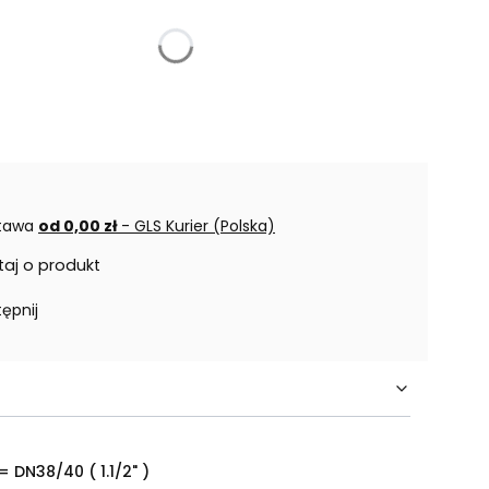
tawa
od 0,00 zł
- GLS Kurier (Polska)
taj o produkt
ępnij
= DN38/40 ( 1.1/2" )