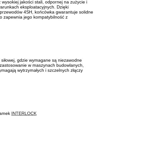
wysokiej jakości stali, odpornej na zużycie i
arunkach eksploatacyjnych. Dzięki
o przewodów 4SH, końcówka gwarantuje solidne
 co zapewnia jego kompatybilność z
i siłowej, gdzie wymagane są niezawodne
e zastosowanie w maszynach budowlanych,
wymagają wytrzymałych i szczelnych złączy
 zamek
INTERLOCK