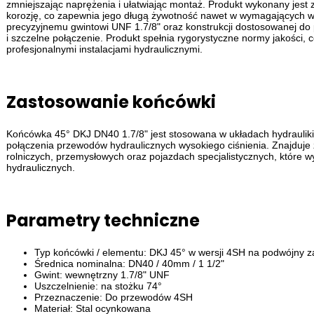
zmniejszając naprężenia i ułatwiając montaż. Produkt wykonany jest z 
korozję, co zapewnia jego długą żywotność nawet w wymagających w
precyzyjnemu gwintowi UNF 1.7/8" oraz konstrukcji dostosowanej d
i szczelne połączenie. Produkt spełnia rygorystyczne normy jakości,
profesjonalnymi instalacjami hydraulicznymi.
Zastosowanie końcówki
Końcówka 45° DKJ DN40 1.7/8" jest stosowana w układach hydraulik
połączenia przewodów hydraulicznych wysokiego ciśnienia. Znajduj
rolniczych, przemysłowych oraz pojazdach specjalistycznych, które 
hydraulicznych.
Parametry techniczne
Typ końcówki / elementu: DKJ 45° w wersji 4SH na podwójny
Średnica nominalna: DN40 / 40mm / 1 1/2"
Gwint: wewnętrzny 1.7/8" UNF
Uszczelnienie: na stożku 74°
Przeznaczenie: Do przewodów 4SH
Materiał: Stal ocynkowana