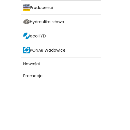
Producenci
Hydraulika siłowa
ecoHYD
PONAR Wadowice
Nowości
Promocje
Koniec menu