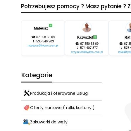
Potrzebujesz pomocy ? Masz pytanie ?
Mateusz
☎
67 350 53 69
Krzysztof
Raf
📱
535 546 903
☎
67 350 53 69
☎
67 3
mateusz@hydron.com.pl
📱
574 407 377
📱
575 
krzysztof@hydron.com.pl
rafal@hyd
Kategorie
Produkcja i oferowane usługi
Oferty hurtowe ( rolki, kartony )
Zakuwarki do węży