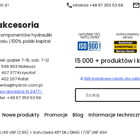
 zł !
infolinia +48 67 350 53 69
 akcesoria
 komponentów hydrauliki
certyfikat ISO,
autoryzowany
NATO, DUNS
serwis
u | 100% polski kapitał
15 000 + produktów i
ek-piątek 7-15, sob. 7-12
 546 903
Mateusz
 407 377
Krzysztof
 402 207
Rafał
💰
B2B dodatkowe rabaty dla odb
enia@hydron.com.pl
y doradca AI 24/7
✨
a tel. +48 67 350 53 69
Nowe produkty
Promocje
Blog
Informacje technicz
KJ45 UNF (C95)
Końcówka 45° DKJ DN40 1 7/8" UNF 4SH