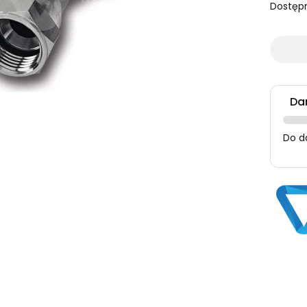
Dostęp
Da
Do d