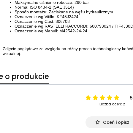
Maksymalne ciśnienie robocze: 290 bar
Norma: ISO 8434-2 (SAE J514)
Sposób montażu: Zaciskane na wężu hydraulicznym
Oznaczenie wg Vitillo:
KF45J2424
Oznaczenie wg Cast:
806708
Oznaczenie wg RASTELLI RACCORDI:
600793024 /
TIF4J30
Oznaczenie wg Manuli:
M42542-24-24
Zdjęcie poglądowe ze względu na różny proces technologiczny końcó
wizualnej.
e o produkcie
5
Liczba ocen: 2
Oceń i opisz