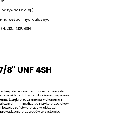
J45
 pasywacji białej )
ie na wężach hydraulicznych
1SN, 2SN, 4SP, 4SH
7/8" UNF 4SH
okiej jakości element przeznaczony do
na w układach hydrauliki siłowej, zapewnia
ienia. Dzięki precyzyjnemu wykonaniu i
licznych, minimalizując ryzyko przecieków.
i bezpieczeństwie pracy w układach
e prowadzenie przewodów w systemie,