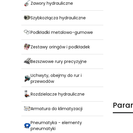
Zawory hydrauliczne
Szybkozłącza hydrauliczne
Podkładki metalowo-gumowe
Zestawy oringów i podkładek
Bezszwowe rury precyzyjne
Uchwyty, obejmy do rur i
przewodów
Rozdzielacze hydrauliczne
Para
Armatura do klimatyzacji
Pneumatyka - elementy
pneumatyki