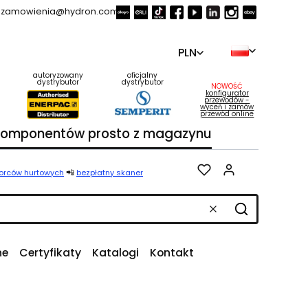
zamowienia@hydron.com.pl
PLN
autoryzowany
oficjalny
dystrybutor
dystrybutor
NOWOŚĆ
konfigurator
przewodów -
wyceń i zamów
przewód online
 komponentów prosto z magazynu
Produkty w k
📲
iorców hurtowych
bezpłatny skaner
Wyczyść
Szukaj
ne
Certyfikaty
Katalogi
Kontakt