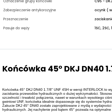
Oznaczenie grupy końcówki
C95 - DK
Zabezpieczenie antykorozyjne
ocynk ( w
Przeznaczenie
zaciskan
Pasuje do węży
1SC, 2SC, 
Końcówka 45° DKJ DN40 1.
Końcówka 45° DKJ DN40 1.7/8" UNF 4SH w wersji INTERLOCK to wys
zaciskania przewodów hydraulicznych o dużej wytrzymałości. Stosowa
szczelność i trwałość połączenia, nawet w warunkach wysokiego ciśn
gwintowi UNF, końcówka idealnie dopasowuje się do systemów hydrau
Zakucie DKJ 45° DN40 zostało zaprojektowane z myślą o wydajności 
hydraulicznych. Jej nachylenie pod kątem 45° pozwala na optymaln