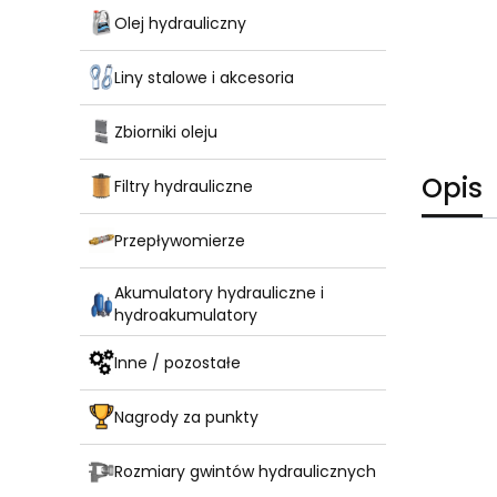
Olej hydrauliczny
Liny stalowe i akcesoria
Zbiorniki oleju
Opis
Filtry hydrauliczne
Przepływomierze
Akumulatory hydrauliczne i
hydroakumulatory
Inne / pozostałe
Nagrody za punkty
Rozmiary gwintów hydraulicznych