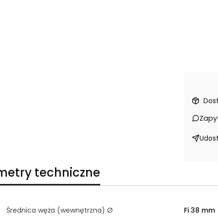
Dos
Zapy
Udost
metry techniczne
Średnica węża (wewnętrzna) Ø
Fi 38 mm 