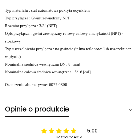
Typ materiału : stal automatowa pokryta ocynkiem
Typ przyłącza : Gwint zewnętrzny NPT
Rozmiar przyłącza : 3/8" (NPT)
Opis przyłącza : gwint zewnętrzny rurowy calowy amerykański (NPT) -
stożkowy
Typ uszczelnienia przyłącza : na gwincie (taśma teflonowa lub uszczelniacz
w płynie)
Nominalna średnica wewnętrzna DN : 8 [mm]
Nominalna calowa średnica wewnętrzna : 5/16 [cal]
Oznaczenie alternatywne: 6077.0800
Opinie o produkcie
5.00
Liczba ocen: 4