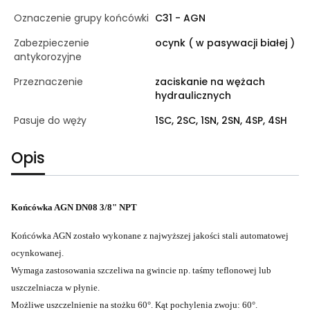
Oznaczenie grupy końcówki
C31 - AGN
Zabezpieczenie
ocynk ( w pasywacji białej )
antykorozyjne
Przeznaczenie
zaciskanie na wężach
hydraulicznych
Pasuje do węży
1SC, 2SC, 1SN, 2SN, 4SP, 4SH
Opis
Końcówka AGN DN08 3/8" NPT
Końcówka AGN zostało wykonane z najwyższej jakości stali automatowej
ocynkowanej.
Wymaga zastosowania szczeliwa na gwincie np. taśmy teflonowej lub
uszczelniacza w płynie.
Możliwe uszczelnienie na stożku 60°. Kąt pochylenia zwoju: 60°.