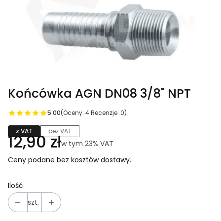
Końcówka AGN DN08 3/8" NPT
5.00
(Oceny: 4 Recenzje: 0)
z VAT
bez VAT
Cena
12,90 zł
w tym 23% VAT
w tym
23%
VAT
Ceny podane bez kosztów dostawy.
Ilość
szt.