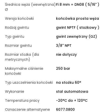
Średnica węża (wewnętrzna)
Fi 8 mm = DN08 ( 5/16" )
Ø
Wersja końcówki
końcówka prosta węża
Rodzaj gwintu
gwint NPTF ( stożkowy )
Typ gwintu
gwint zewnętrzny (GZ)
Rozmiar gwintu
3/8'' NPT
Rozmiar stożka (dla
nie dotyczy
metrycznych)
Maksymalne ciśnienie
250 bar
końcówki
Typ uszczelnienia końcówki
na stożku 60°
Wykonanie
stal automatowa
Temperatura pracy
-20°C do + 120°C
Oznaczenie alternatywne
6077.0800