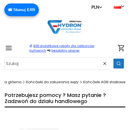
PLN
📸 Skanuj EAN
💰
B2B dodatkowe rabaty dla odbiorców
Produ
📲
hurtowych
bezpłatny skaner
Wyczyść
Szuka
rona główna
Końcówki do zakuwania węży
Końcówki AGN stożkowe
Potrzebujesz pomocy ? Masz pytanie ?
Zadzwoń do działu handlowego