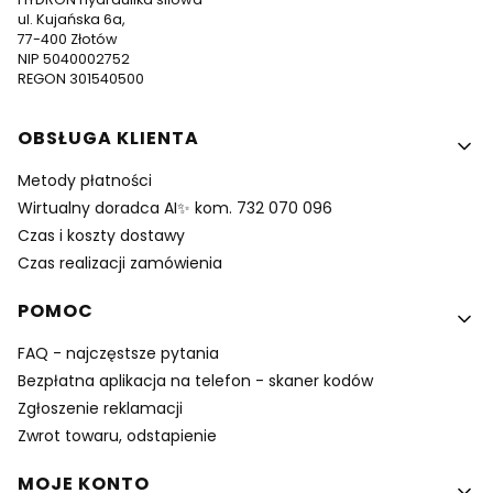
ul. Kujańska 6a,
77-400 Złotów
NIP 5040002752
REGON 301540500
Linki w stopce
OBSŁUGA KLIENTA
Metody płatności
Wirtualny doradca AI✨ kom. 732 070 096
Czas i koszty dostawy
Czas realizacji zamówienia
POMOC
FAQ - najczęstsze pytania
Bezpłatna aplikacja na telefon - skaner kodów
Zgłoszenie reklamacji
Zwrot towaru, odstapienie
MOJE KONTO