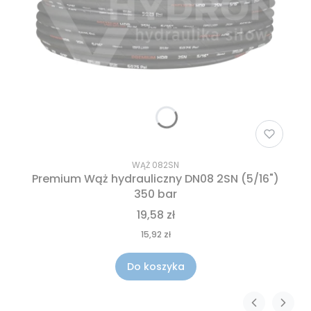
WĄŻ 082SN
Premium Wąż hydrauliczny DN08 2SN (5/16")
350 bar
19,58 zł
15,92 zł
Do koszyka