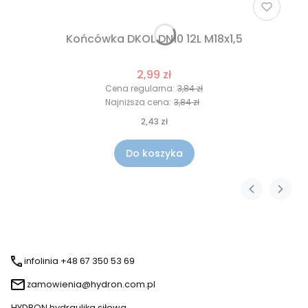
Końcówka DKOL DN10 12L M18x1,5
2,99 zł
Cena regularna:
3,84 zł
Najniższa cena:
3,84 zł
2,43 zł
Do koszyka
infolinia +48 67 350 53 69
zamowienia@hydron.com.pl
HYDRON hydraulika siłowa