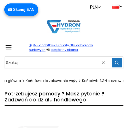
PLN
📸 Skanuj EAN
💰
B2B dodatkowe rabaty dla odbiorców
Produ
📲
hurtowych
bezpłatny skaner
Wyczyść
Szuka
rona główna
Końcówki do zakuwania węży
Końcówki AGN stożkowe
Potrzebujesz pomocy ? Masz pytanie ?
Zadzwoń do działu handlowego