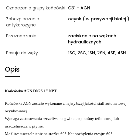
Oznaczenie grupy końcówki
C31 - AGN
Zabezpieczenie
ocynk ( w pasywacji białej )
antykorozyjne
Przeznaczenie
zaciskanie na wężach
hydraulicznych
Pasuje do węży
1SC, 2SC, 1SN, 2SN, 4SP, 4SH
Opis
Końcówka AGN DN25 1" NPT
Końcówka AGN zostało wykonane z najwyższej jakości stali automatowej
ocynkowanej.
Wymaga zastosowania szczeliwa na gwincie np. taśmy teflonowej lub
uszczelniacza w płynie.
Możliwe uszczelnienie na stożku 60°. Kąt pochylenia zwoju: 60°.