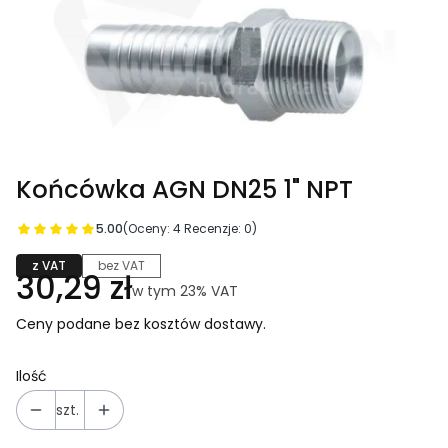
Końcówka AGN DN25 1" NPT
5.00
(Oceny: 4 Recenzje: 0)
z VAT
bez VAT
Cena
30,29 zł
w tym 23% VAT
w tym
23%
VAT
Ceny podane bez kosztów dostawy.
Ilość
szt.