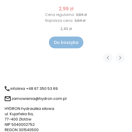
2,99 zł
Cena regularna:
3,84 zł
Najniższa cena:
3,84 zł
2,43 zł
Do koszyka
infolinia +48 67 350 53 69
zamowienia@hydron.com.pl
HYDRON hydraulika siłowa
ul. Kujańska 6a,
77-400 Złotów
NIP 5040002752
REGON 301540500