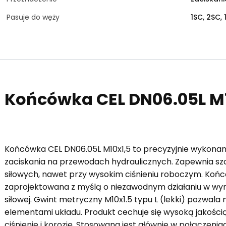
Pasuje do węży
1SC, 2SC, 
Końcówka CEL DN06.05L M
Końcówka CEL DN06.05L M10x1,5 to precyzyjnie wykona
zaciskania na przewodach hydraulicznych. Zapewnia szc
siłowych, nawet przy wysokim ciśnieniu roboczym. Koń
zaprojektowana z myślą o niezawodnym działaniu w wym
siłowej. Gwint metryczny M10x1.5 typu L (lekki) pozwala 
elementami układu. Produkt cechuje się wysoką jakośc
ciśnienie i korozję. Stosowana jest głównie w połączeni