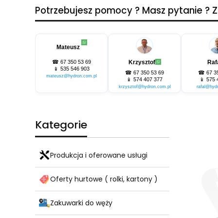
Potrzebujesz pomocy ? Masz pytanie ?
Mateusz
☎
67 350 53 69
Krzysztof
Raf
📱
535 546 903
☎
67 350 53 69
☎
67 3
mateusz@hydron.com.pl
📱
574 407 377
📱
575 
krzysztof@hydron.com.pl
rafal@hyd
Kategorie
Produkcja i oferowane usługi
Oferty hurtowe ( rolki, kartony )
Zakuwarki do węży