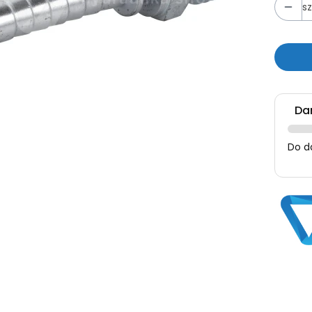
sz
Da
Do d