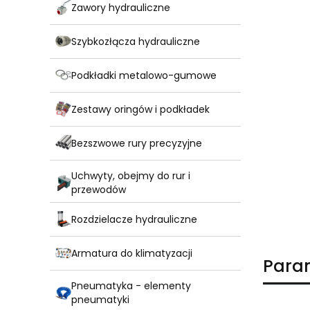
Zawory hydrauliczne
Szybkozłącza hydrauliczne
Podkładki metalowo-gumowe
Zestawy oringów i podkładek
Bezszwowe rury precyzyjne
Uchwyty, obejmy do rur i
przewodów
Rozdzielacze hydrauliczne
Armatura do klimatyzacji
Para
Pneumatyka - elementy
pneumatyki