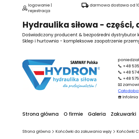
logowanie |
darmowa dostawa od 100
rejestracja
Hydraulika siłowa - części,
Doświadczony producent & bezpośredni dystrybutor
Sklep i hurtownia - kompleksowe zaopatrzenie przemysł
poniedział
📞
+48 535
📞
+48 574
📞
+48 575
📧
zamowi
Całodobow
☎️
Infolini
Strona główna
O firmie
Galeria
Zakuwarki
Strona główna
Końcówki do zakuwania węży
Końcówki CE