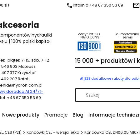
 zł !
infolinia +48 67 350 53 69
 akcesoria
 komponentów hydrauliki
certyfikat ISO,
autoryzowany
NATO, DUNS
serwis
u | 100% polski kapitał
15 000 + produktów i
ek-piątek 7-15, sob. 7-12
 546 903
Mateusz
 407 377
Krzysztof
 402 207
Rafał
💰
B2B dodatkowe rabaty dla odb
enia@hydron.com.pl
y doradca AI 24/7
✨
a tel. +48 67 350 53 69
Nowe produkty
Promocje
Blog
Informacje technicz
L, CES (P21)
Końcówki CEL - wersja lekka
Końcówka CEL DN06.05 M10x1