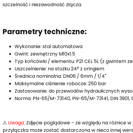
szczelność i niezawodność złącza.
Parametry techniczne:
Wykonanie: stal automatowa
Gwint: zewnętrzny M10x1.5
Typ końcówki / elementu: P21 CEL 5L (z gwintem ze
Uszczelnienie: na stożku 24° z oringiem
Średnica nominalna: DN06 / 6mm / 1/4"
Maksymalne ciśnienie robocze: 250 bar
Zastosowanie: do przewodów hydraulicznych wyso
Norma: PN-65/M-73140, PN-65/M-73141, DIN 3901, D
⚠
Uwaga:
Zdjęcie poglądowe – ze względu na różnice w
przyłączka może zostać dostarczona w nieco innej wersji