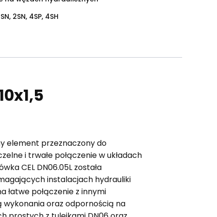
1SN, 2SN, 4SP, 4SH
10x1,5
ny element przeznaczony do
zelne i trwałe połączenie w układach
cówka CEL DN06.05L została
agających instalacjach hydrauliki
na łatwe połączenie z innymi
ią wykonania oraz odpornością na
ach prostych z tulejkami DN06 oraz