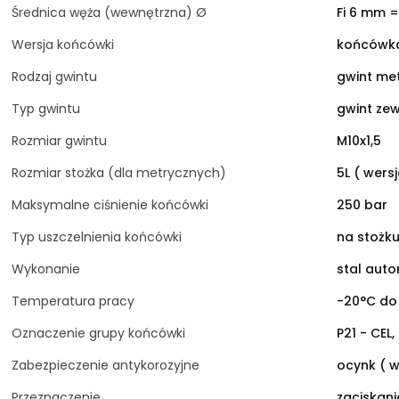
Średnica węża (wewnętrzna) Ø
Fi 6 mm =
Wersja końcówki
końcówka
Rodzaj gwintu
gwint me
Typ gwintu
gwint ze
Rozmiar gwintu
M10x1,5
Rozmiar stożka (dla metrycznych)
5L ( wersj
Maksymalne ciśnienie końcówki
250 bar
Typ uszczelnienia końcówki
na stożku
Wykonanie
stal aut
Temperatura pracy
-20°C do
Oznaczenie grupy końcówki
P21 - CEL,
Zabezpieczenie antykorozyjne
ocynk ( w
Przeznaczenie
zaciskan