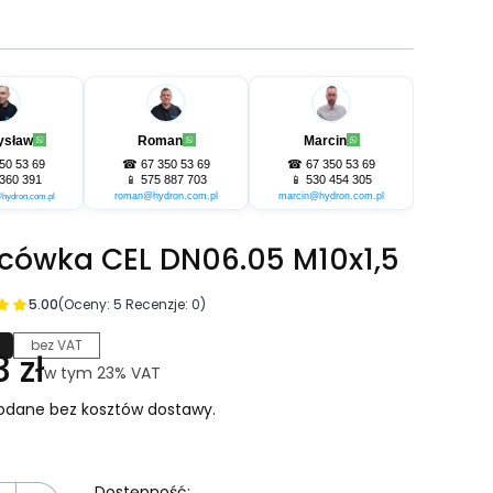
ysław
Roman
Marcin
50 53 69
☎
67 350 53 69
☎
67 350 53 69
360 391
📱
575 887 703
📱
530 454 305
roman@hydron.com.pl
marcin@hydron.com.pl
hydron.com.pl
cówka CEL DN06.05 M10x1,5
5.00
(Oceny: 5 Recenzje: 0)
bez VAT
na
 zł
w tym 23% VAT
w tym
23%
VAT
odane bez kosztów dostawy.
Dostępność: