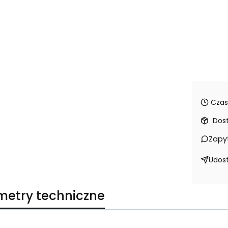
Czas
Dos
Zapy
Udost
metry techniczne