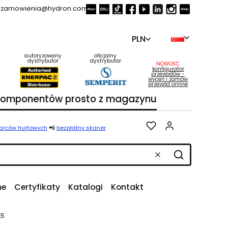
zamowienia@hydron.com.pl
PLN
autoryzowany
oficjalny
dystrybutor
dystrybutor
NOWOŚĆ
konfigurator
przewodów -
wyceń i zamów
przewód online
 komponentów prosto z magazynu
Produkty w k
📲
iorców hurtowych
bezpłatny skaner
Wyczyść
Szukaj
ne
Certyfikaty
Katalogi
Kontakt
,5