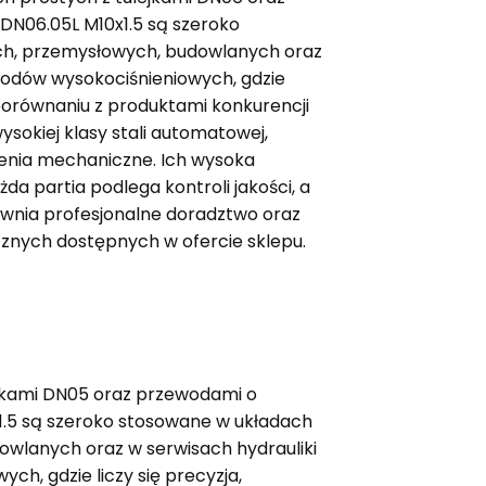
DN06.05L M10x1.5 są szeroko
ch, przemysłowych, budowlanych oraz
wodów wysokociśnieniowych, gdzie
 porównaniu z produktami konkurencji
okiej klasy stali automatowej,
enia mechaniczne. Ich wysoka
da partia podlega kontroli jakości, a
ewnia profesjonalne doradztwo oraz
znych dostępnych w ofercie sklepu.
ejkami DN05 oraz przewodami o
1.5 są szeroko stosowane w układach
owlanych oraz w serwisach hydrauliki
h, gdzie liczy się precyzja,