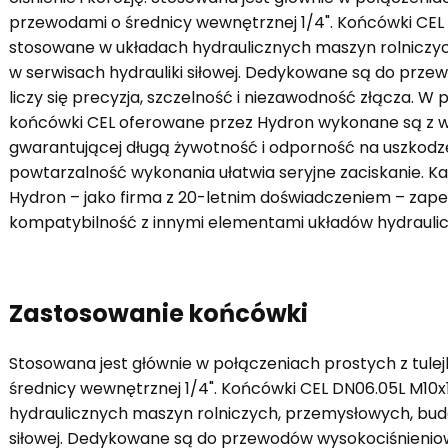
przewodami o średnicy wewnętrznej 1/4". Końcówki CEL 
stosowane w układach hydraulicznych maszyn rolniczy
w serwisach hydrauliki siłowej. Dedykowane są do prze
liczy się precyzja, szczelność i niezawodność złącza. W
końcówki CEL oferowane przez Hydron wykonane są z wys
gwarantującej długą żywotność i odporność na uszkodz
powtarzalność wykonania ułatwia seryjne zaciskanie. Każ
Hydron – jako firma z 20-letnim doświadczeniem – zap
kompatybilność z innymi elementami układów hydraulic
Zastosowanie końcówki
Stosowana jest głównie w połączeniach prostych z tul
średnicy wewnętrznej 1/4". Końcówki CEL DN06.05L M10x
hydraulicznych maszyn rolniczych, przemysłowych, bud
siłowej. Dedykowane są do przewodów wysokociśnieniowyc