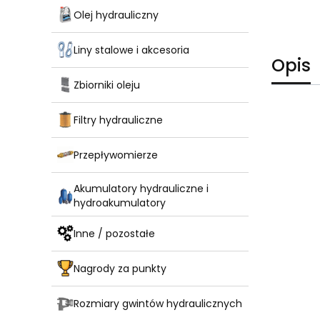
Olej hydrauliczny
Liny stalowe i akcesoria
Opis
Zbiorniki oleju
Filtry hydrauliczne
Przepływomierze
Akumulatory hydrauliczne i
hydroakumulatory
Inne / pozostałe
Nagrody za punkty
Rozmiary gwintów hydraulicznych