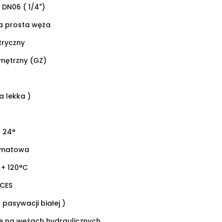
 DN06 ( 1/4")
 prosta węża
tryczny
wnętrzny (GZ)
a lekka )
 24°
omatowa
 + 120°C
 CES
 pasywacji białej )
ie na wężach hydraulicznych