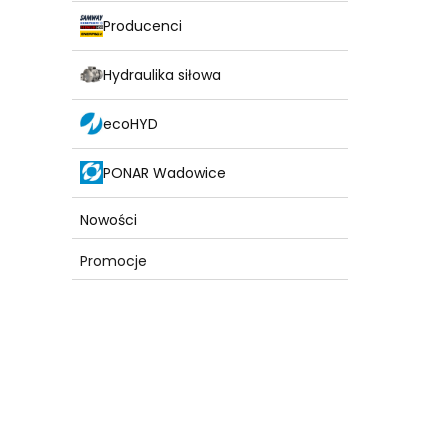
Producenci
Hydraulika siłowa
ecoHYD
PONAR Wadowice
Nowości
Promocje
Koniec menu