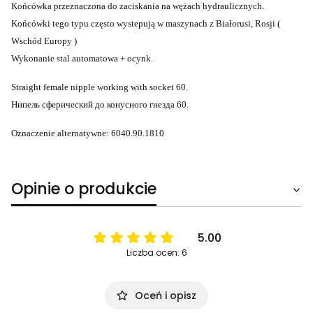
Końcówka przeznaczona do zaciskania na wężach hydraulicznych.
Końcówki tego typu często wystepują w maszynach z Białorusi, Rosji (
Wschód Europy )
Wykonanie stal automatowa + ocynk.
Straight female nipple working with socket 60.
Нипель сферический до конусного гнезда 60.
Oznaczenie alternatywne: 6040.90.1810
Opinie o produkcie
5.00
Liczba ocen: 6
Oceń i opisz