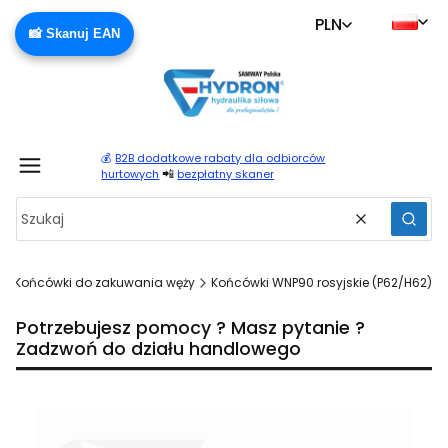
PLN
📸 Skanuj EAN
💰
B2B dodatkowe rabaty dla odbiorców
Produ
📲
hurtowych
bezpłatny skaner
Wyczyść
Szuka
Końcówki do zakuwania węży
Końcówki WNP90 rosyjskie (P62/H62)
Potrzebujesz pomocy ? Masz pytanie ?
Zadzwoń do działu handlowego