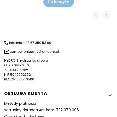
Do koszyka
infolinia +48 67 350 53 69
zamowienia@hydron.com.pl
HYDRON hydraulika siłowa
ul. Kujańska 6a,
77-400 Złotów
NIP 5040002752
REGON 301540500
Linki w stopce
OBSŁUGA KLIENTA
Metody płatności
Wirtualny doradca AI✨ kom. 732 070 096
Czas i koszty dostawy