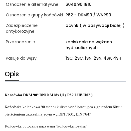
Oznaczenie alternatywne
6040.90.1810
Oznaczenie grupy końcówki
P62 - DKM90 / WNP90
Zabezpieczenie
ocynk ( w pasywacji białej )
antykorozyjne
Przeznaczenie
zaciskanie na wężach
hydraulicznych
Pasuje do węży
1SC, 2SC, 1SN, 2SN, 4SP, 4SH
Opis
Końcówka DKM 90° DN10 M18x1,5 ( P62 LUB H62 )
Końcówka kolankowa 90 stopni kulista współpracująca z gniazdem 60st. i
pierścieniem uszczelniającym wg DIN 7631, DIN 7647
Końcówka potocznie nazywana "końcówką rosyjsą"