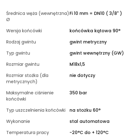
Średnica węża (wewnętrzna)
Fi 10 mm = DN10 ( 3/8" )
Ø
Wersja końcówki
końcówka kątowa 90°
Rodzaj gwintu
gwint metryczny
Typ gwintu
gwint wewnętrzny (GW)
Rozmiar gwintu
M18x1,5
Rozmiar stożka (dla
nie dotyczy
metrycznych)
Maksymalne ciśnienie
350 bar
końcówki
Typ uszczelnienia końcówki
na stożku 60°
Wykonanie
stal automatowa
Temperatura pracy
-20°C do + 120°C