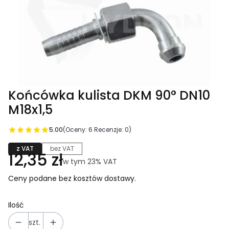
Końcówka kulista DKM 90° DN10
M18x1,5
5.00
(Oceny: 6 Recenzje: 0)
z VAT
bez VAT
Cena
12,35 zł
w tym 23% VAT
w tym
23%
VAT
Ceny podane bez kosztów dostawy.
Ilość
szt.