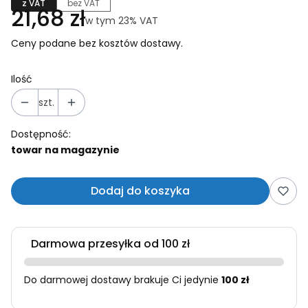
z VAT
bez VAT
Cena
21,68 zł
w tym 23% VAT
w tym
23%
VAT
Ceny podane bez kosztów dostawy.
Ilość
szt.
Dostępność:
towar na magazynie
Dodaj do koszyka
Darmowa przesyłka od 100 zł
Do darmowej dostawy brakuje Ci jedynie
100 zł