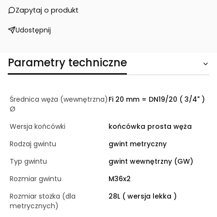
Zapytaj o produkt
Udostępnij
Parametry techniczne
Średnica węża (wewnętrzna)
Fi 20 mm = DN19/20 ( 3/4" )
Ø
Wersja końcówki
końcówka prosta węża
Rodzaj gwintu
gwint metryczny
Typ gwintu
gwint wewnętrzny (GW)
Rozmiar gwintu
M36x2
Rozmiar stożka (dla
28L ( wersja lekka )
metrycznych)