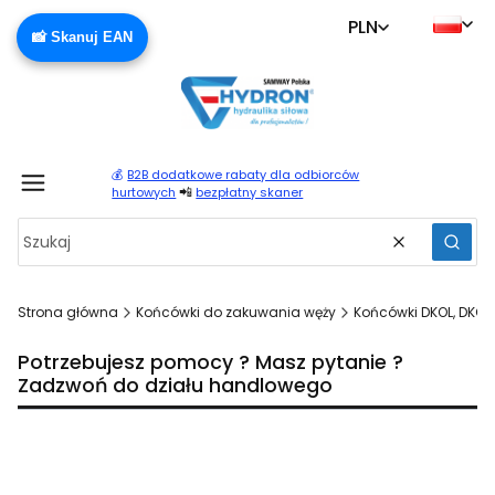
PLN
📸 Skanuj EAN
💰
B2B dodatkowe rabaty dla odbiorców
Produ
📲
hurtowych
bezpłatny skaner
Wyczyść
Szuka
Strona główna
Końcówki do zakuwania węży
Końcówki DKOL, DKOS 
Potrzebujesz pomocy ? Masz pytanie ?
Zadzwoń do działu handlowego