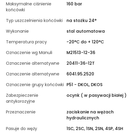
Maksymalne ciśnienie
160 bar
końcówki
Typ uszczelnienia końcówki
na stożku 24°
Wykonanie
stal automatowa
Temperatura pracy
-20°C do + 120°C
Oznaczenie wg Manuli
M21513-12-36
Oznaczenie alternatywne
20411-36-12T
Oznaczenie alternatywne
6041.95.2520
Oznaczenie grupy końcówki
P51 - DKOL, DKOS
Zabezpieczenie
ocynk ( w pasywacji białej )
antykorozyjne
Przeznaczenie
zaciskanie na wężach
hydraulicznych
Pasuje do węży
1SC, 2SC, 1SN, 2SN, 4SP, 4SH