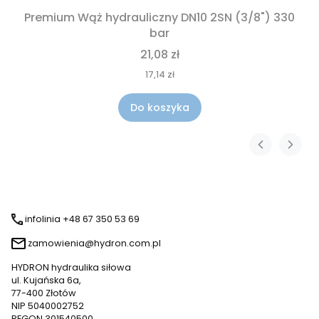
Premium Wąż hydrauliczny DN10 2SN (3/8") 330
bar
21,08 zł
17,14 zł
Do koszyka
infolinia +48 67 350 53 69
zamowienia@hydron.com.pl
HYDRON hydraulika siłowa
ul. Kujańska 6a,
77-400 Złotów
NIP 5040002752
REGON 301540500