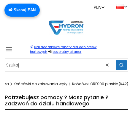
PLN
📸 Skanuj EAN
💰
B2B dodatkowe rabaty dla odbiorców
Produ
📲
hurtowych
bezpłatny skaner
Wyczyść
Szuka
łówna
Końcówki do zakuwania węży
Końcówki ORFS90 płaskie (K42)
Potrzebujesz pomocy ? Masz pytanie ?
Zadzwoń do działu handlowego