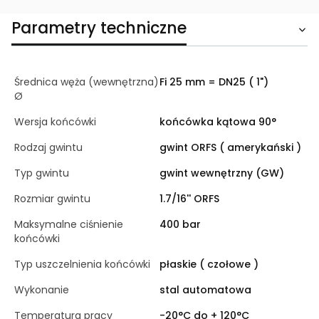
Parametry techniczne
Średnica węża (wewnętrzna)
Fi 25 mm = DN25 ( 1")
Ø
Wersja końcówki
końcówka kątowa 90°
Rodzaj gwintu
gwint ORFS ( amerykański )
Typ gwintu
gwint wewnętrzny (GW)
Rozmiar gwintu
1.7/16'' ORFS
Maksymalne ciśnienie
400 bar
końcówki
Typ uszczelnienia końcówki
płaskie ( czołowe )
Wykonanie
stal automatowa
Temperatura pracy
-20°C do + 120°C