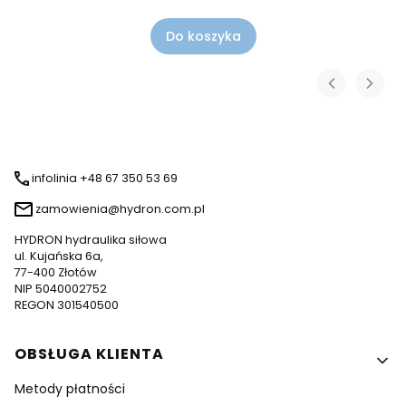
Do koszyka
infolinia +48 67 350 53 69
zamowienia@hydron.com.pl
HYDRON hydraulika siłowa
ul. Kujańska 6a,
77-400 Złotów
NIP 5040002752
REGON 301540500
Linki w stopce
OBSŁUGA KLIENTA
Metody płatności