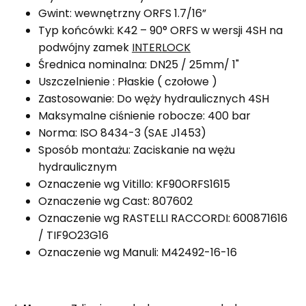
Gwint: wewnętrzny ORFS 1.7/16”
Typ końcówki: K42 – 90° ORFS w wersji 4SH na
podwójny zamek
INTERLOCK
Średnica nominalna: DN25 / 25mm/ 1"
Uszczelnienie : Płaskie ( czołowe )
Zastosowanie: Do węży hydraulicznych 4SH
Maksymalne ciśnienie robocze: 400 bar
Norma: ISO 8434-3 (SAE J1453)
Sposób montażu: Zaciskanie na wężu
hydraulicznym
Oznaczenie wg Vitillo: KF90ORFS1615
Oznaczenie wg Cast: 807602
Oznaczenie wg RASTELLI RACCORDI: 600871616
/ TIF9O23G16
Oznaczenie wg Manuli: M42492-16-16