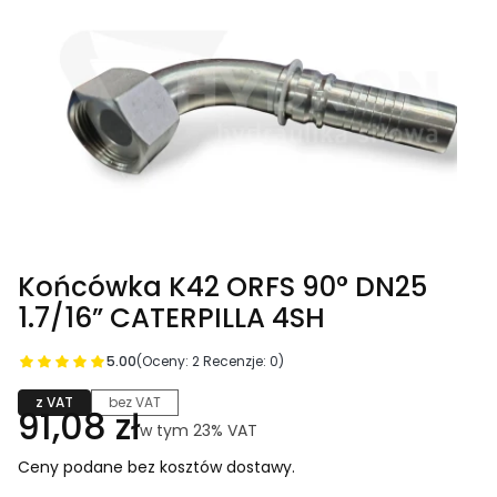
Końcówka K42 ORFS 90° DN25
1.7/16” CATERPILLA 4SH
5.00
(Oceny: 2 Recenzje: 0)
z VAT
bez VAT
Cena
91,08 zł
w tym 23% VAT
w tym
23%
VAT
Ceny podane bez kosztów dostawy.