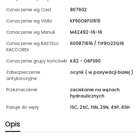
Oznaczenie wg Cast
807602
Oznaczenie wg Vitillo
KF90ORFS1615
Oznaczenie wg Manuli
M42492-16-16
Oznaczenie wg RASTELLI
600871616 / TIF9O23G16
RACCORDI
Oznaczenie grupy końcówki
K42 - ORFS90
Zabezpieczenie
ocynk ( w pasywacji białej )
antykorozyjne
Przeznaczenie
zaciskanie na wężach
hydraulicznych
Pasuje do węży
1SC, 2SC, 1SN, 2SN, 4SP, 4SH
Opis