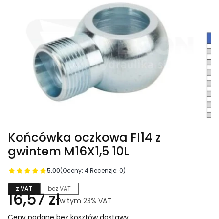
Końcówka oczkowa FI14 z
gwintem M16X1,5 10L
5.00
(Oceny: 4 Recenzje: 0)
z VAT
bez VAT
Cena
16,57 zł
w tym 23% VAT
w tym
23%
VAT
Ceny podane bez kosztów dostawy.