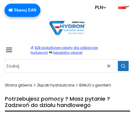
PLN
📸 Skanuj EAN
💰
B2B dodatkowe rabaty dla odbiorców
Produ
📲
hurtowych
bezpłatny skaner
Wyczyść
Szuka
Strona główna
Złączki hydrauliczne
BANJO z gwintem
Potrzebujesz pomocy ? Masz pytanie ?
Zadzwoń do działu handlowego