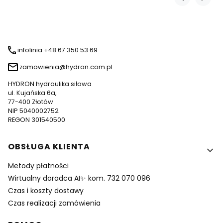
infolinia +48 67 350 53 69
zamowienia@hydron.com.pl
HYDRON hydraulika siłowa
ul. Kujańska 6a,
77-400 Złotów
NIP 5040002752
REGON 301540500
Linki w stopce
OBSŁUGA KLIENTA
Metody płatności
Wirtualny doradca AI✨ kom. 732 070 096
Czas i koszty dostawy
Czas realizacji zamówienia