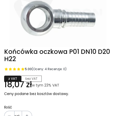
Końcówka oczkowa P01 DN10 D20
H22
5.00
(Oceny: 4 Recenzje: 0)
z VAT
bez VAT
Cena
18,07 zł
w tym 23% VAT
w tym
23%
VAT
Ceny podane bez kosztów dostawy.
Ilość
szt.