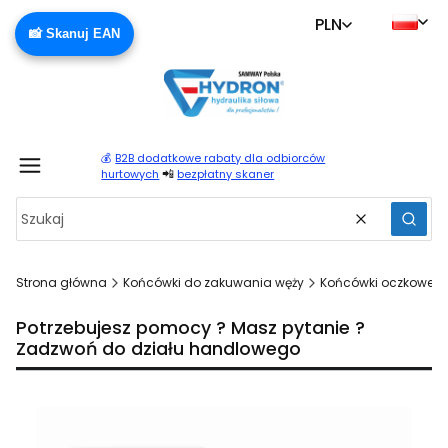
PLN
📸 Skanuj EAN
💰
B2B dodatkowe rabaty dla odbiorców
Produ
📲
hurtowych
bezpłatny skaner
Wyczyść
Szuka
Strona główna
Końcówki do zakuwania węży
Końcówki oczkowe BA
Potrzebujesz pomocy ? Masz pytanie ?
Zadzwoń do działu handlowego