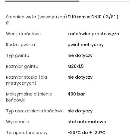
Średnica węża (wewnętrzna)
Fi 10 mm = DN10 ( 3/8" )
Ø
Wersja końcówki
końcówka prosta węża
Rodzaj gwintu
gwint metryczny
Typ gwintu
nie dotyczy
Rozmiar gwintu
M20x1,5
Rozmiar stożka (dla
nie dotyczy
metrycznych)
Maksymalne ciśnienie
400 bar
końcówki
Typ uszczelnienia końcówki
nie dotyczy
Wykonanie
stal automatowa
Temperatura pracy
-20°C do + 120°C