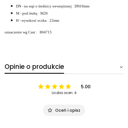
DN - na wąż o średnicy wewnętrznej : DN10mm
M - pod śrubę : M20
H - wysokosć oczka : 22mm
oznaczenie wg Cast : 804715
Opinie o produkcie
5.00
Liczba ocen: 4
Oceń i opisz