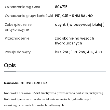
Oznaczenie wg Cast
804715
Oznaczenie grupy końcówki
P01, C01 - RNM BAJNO
Zabezpieczenie
ocynk ( w pasywacji białej )
antykorozyjne
Przeznaczenie
zaciskanie na wężach
hydraulicznych
Pasuje do węży
1SC, 2SC, 1SN, 2SN, 4SP, 4SH
Opis
Końcówka P01 DN10 D20 H22
Końcówka oczkowa BANJO metryczna przeznaczona pod śrubę metryczną.
Końcówki przeznaczone do zaciskania na wężach hydraulicznych
wysokiego cisnienia lub wężach paliwowych.