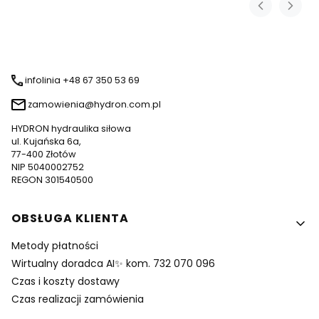
infolinia +48 67 350 53 69
zamowienia@hydron.com.pl
HYDRON hydraulika siłowa
ul. Kujańska 6a,
77-400 Złotów
NIP 5040002752
REGON 301540500
Linki w stopce
OBSŁUGA KLIENTA
Metody płatności
Wirtualny doradca AI✨ kom. 732 070 096
Czas i koszty dostawy
Czas realizacji zamówienia