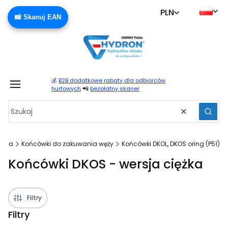
PLN
📸 Skanuj EAN
💰
B2B dodatkowe rabaty dla odbiorców
Produ
📲
hurtowych
bezpłatny skaner
Wyczyść
Szuka
ówna
Końcówki do zakuwania węży
Końcówki DKOL, DKOS oring (P51)
Końcówki DKOS - wersja ciężka
Filtry
Filtry