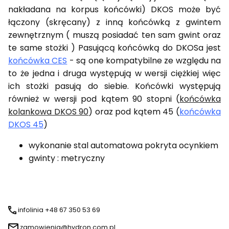
nakładana na korpus końcówki) DKOS może być
łączony (skręcany) z inną końcówką z gwintem
zewnętrznym ( muszą posiadać ten sam gwint oraz
te same stożki ) Pasującą końcówką do DKOSa jest
końcówka CES
- są one kompatybilne ze względu na
to że jedna i druga występują w wersji ciężkiej więc
ich stożki pasują do siebie. Końcówki występują
również w wersji pod kątem 90 stopni (
końcówka
kolankowa DKOS 90
) oraz pod kątem 45 (
końcówka
DKOS 45
)
wykonanie stal automatowa pokryta ocynkiem
gwinty : metryczny
infolinia +48 67 350 53 69
zamowienia@hydron.com.pl