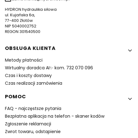
HYDRON hydraulika siłowa
ul. Kujańska 6a,
77-400 Złotów
NIP 5040002752
REGON 301540500
Linki w stopce
OBSŁUGA KLIENTA
Metody płatności
Wirtualny doradca AI✨ kom. 732 070 096
Czas i koszty dostawy
Czas realizacji zamówienia
POMOC
FAQ - najczęstsze pytania
Bezpłatna aplikacja na telefon - skaner kodów
Zgłoszenie reklamacji
Zwrot towaru, odstapienie