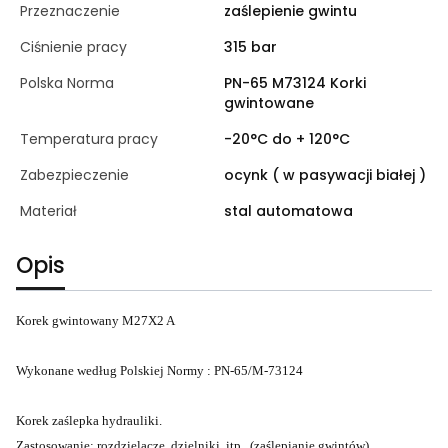
Przeznaczenie
zaślepienie gwintu
Ciśnienie pracy
315 bar
Polska Norma
PN-65 M73124 Korki
gwintowane
Temperatura pracy
-20°C do + 120°C
Zabezpieczenie
ocynk ( w pasywacji białej )
Materiał
stal automatowa
Opis
Korek gwintowany M27X2 A
Wykonane według Polskiej Normy : PN-65/M-73124
Korek zaślepka hydrauliki.
Zastosowanie: rozdzielacze, dzielniki, itp.. (zaślepianie gwintów).