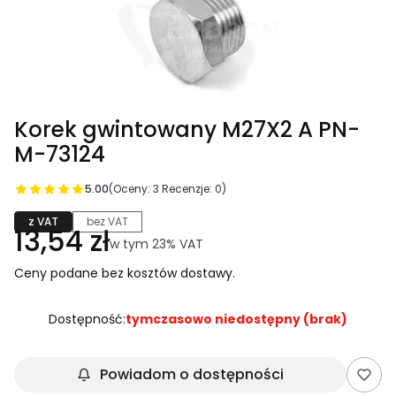
Korek gwintowany M27X2 A PN-
M-73124
5.00
(Oceny: 3 Recenzje: 0)
z VAT
bez VAT
Cena
13,54 zł
w tym 23% VAT
w tym
23%
VAT
Ceny podane bez kosztów dostawy.
Dostępność:
tymczasowo niedostępny (brak)
Powiadom o dostępności