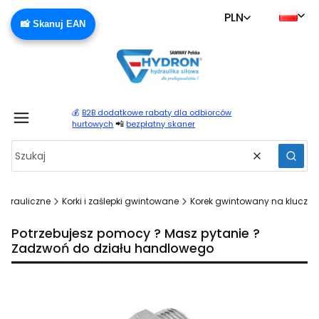
PLN
📸 Skanuj EAN
💰
B2B dodatkowe rabaty dla odbiorców
Produ
📲
hurtowych
bezpłatny skaner
Wyczyść
Szuka
hydrauliczne
Korki i zaślepki gwintowane
Korek gwintowany na klucz
Potrzebujesz pomocy ? Masz pytanie ?
Zadzwoń do działu handlowego