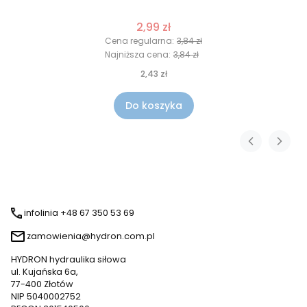
2,99 zł
Cena regularna:
3,84 zł
Najniższa cena:
3,84 zł
2,43 zł
Do koszyka
infolinia +48 67 350 53 69
zamowienia@hydron.com.pl
HYDRON hydraulika siłowa
ul. Kujańska 6a,
77-400 Złotów
NIP 5040002752