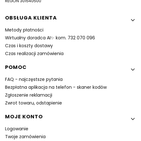
REGON 301540500
Linki w stopce
OBSŁUGA KLIENTA
Metody płatności
Wirtualny doradca AI✨ kom. 732 070 096
Czas i koszty dostawy
Czas realizacji zamówienia
POMOC
FAQ - najczęstsze pytania
Bezpłatna aplikacja na telefon - skaner kodów
Zgłoszenie reklamacji
Zwrot towaru, odstapienie
MOJE KONTO
Logowanie
Twoje zamówienia