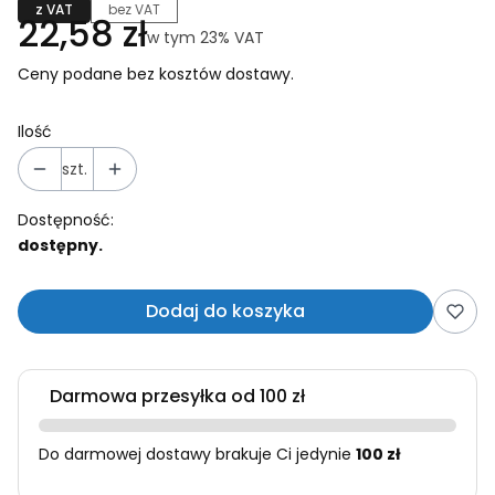
z VAT
bez VAT
Cena
22,58 zł
w tym 23% VAT
w tym
23%
VAT
Ceny podane bez kosztów dostawy.
Ilość
szt.
Dostępność:
dostępny.
Dodaj do koszyka
Darmowa przesyłka od 100 zł
Do darmowej dostawy brakuje Ci jedynie
100 zł