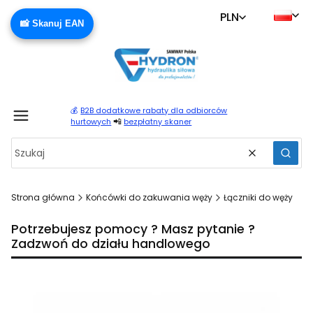
PLN
📸 Skanuj EAN
💰
B2B dodatkowe rabaty dla odbiorców
Produ
📲
hurtowych
bezpłatny skaner
Wyczyść
Szuka
Strona główna
Końcówki do zakuwania węży
Łączniki do węży
Potrzebujesz pomocy ? Masz pytanie ?
Zadzwoń do działu handlowego