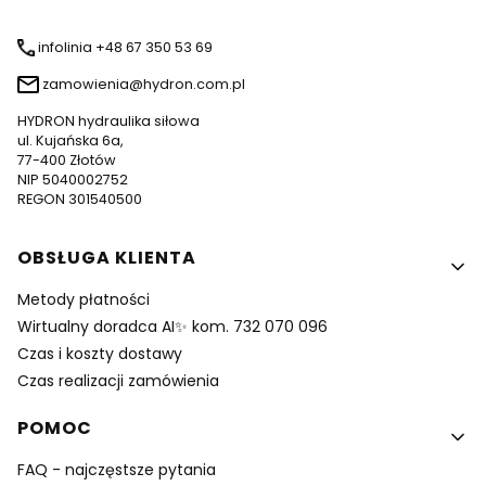
infolinia +48 67 350 53 69
zamowienia@hydron.com.pl
HYDRON hydraulika siłowa
ul. Kujańska 6a,
77-400 Złotów
NIP 5040002752
REGON 301540500
Linki w stopce
OBSŁUGA KLIENTA
Metody płatności
Wirtualny doradca AI✨ kom. 732 070 096
Czas i koszty dostawy
Czas realizacji zamówienia
POMOC
FAQ - najczęstsze pytania