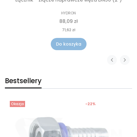
HYDRON
88,09 zł
71,62 zł
Do koszyka
Bestsellery
Okazja
-22%