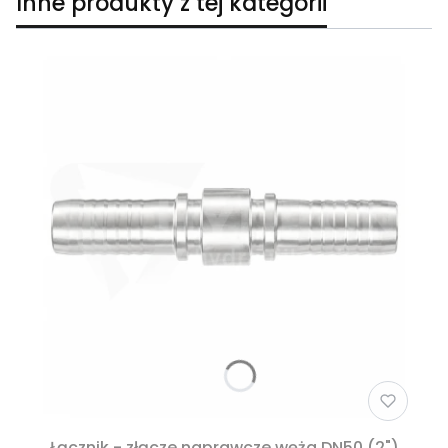
Inne produkty z tej kategorii
Łącznik - złącze naprawcze węża DN50 (2")