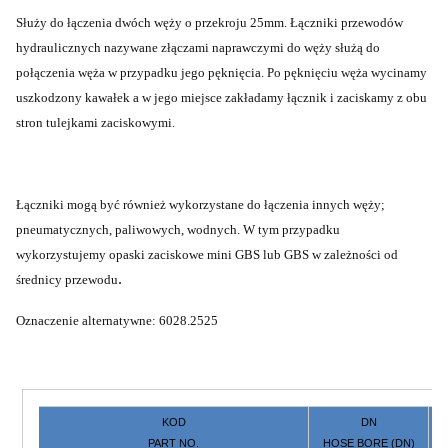
Służy do łączenia dwóch węży o przekroju 25mm. Łączniki przewodów
hydraulicznych nazywane złączami naprawczymi do węży służą do
połączenia węża w przypadku jego pęknięcia. Po pęknięciu węża wycinamy
uszkodzony kawałek a w jego miejsce zakładamy łącznik i zaciskamy z obu
stron tulejkami zaciskowymi.
Łączniki mogą być również wykorzystane do łączenia innych węży;
pneumatycznych, paliwowych, wodnych. W tym przypadku
wykorzystujemy opaski zaciskowe mini GBS lub GBS w zależności od
.
średnicy przewodu
Oznaczenie alternatywne: 6028.2525
KOD
DN
PART NO.
HOSE BORE (DN)