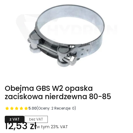
Obejma GBS W2 opaska
zaciskowa nierdzewna 80-85
5.00
(Oceny: 2 Recenzje: 0)
z VAT
bez VAT
Cena
12,53 zł
w tym 23% VAT
w tym
23%
VAT