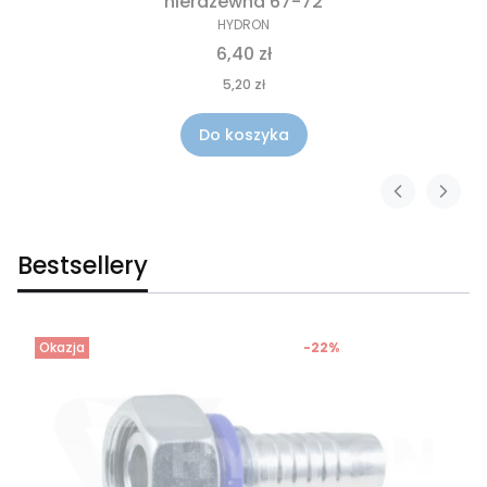
nierdzewna 67-72
HYDRON
6,40 zł
5,20 zł
Do koszyka
Bestsellery
Okazja
-22%