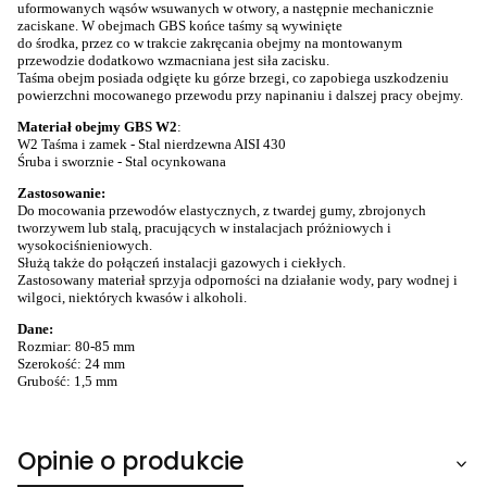
uformowanych wąsów wsuwanych w otwory, a następnie mechanicznie
zaciskane. W obejmach GBS końce taśmy są wywinięte
do środka, przez co w trakcie zakręcania obejmy na montowanym
przewodzie dodatkowo wzmacniana jest siła zacisku.
Taśma obejm posiada odgięte ku górze brzegi, co zapobiega uszkodzeniu
powierzchni mocowanego przewodu przy napinaniu i dalszej pracy obejmy.
Materiał obejmy GBS W2
:
W2 Taśma i zamek - Stal nierdzewna AISI 430
Śruba i sworznie - Stal ocynkowana
Zastosowanie:
Do mocowania przewodów elastycznych, z twardej gumy, zbrojonych
tworzywem lub stalą, pracujących w instalacjach próżniowych i
wysokociśnieniowych.
Służą także do połączeń instalacji gazowych i ciekłych.
Zastosowany materiał sprzyja odporności na działanie wody, pary wodnej i
wilgoci, niektórych kwasów i alkoholi.
Dane:
Rozmiar: 80-85 mm
Szerokość: 24 mm
Grubość: 1,5 mm
Opinie o produkcie