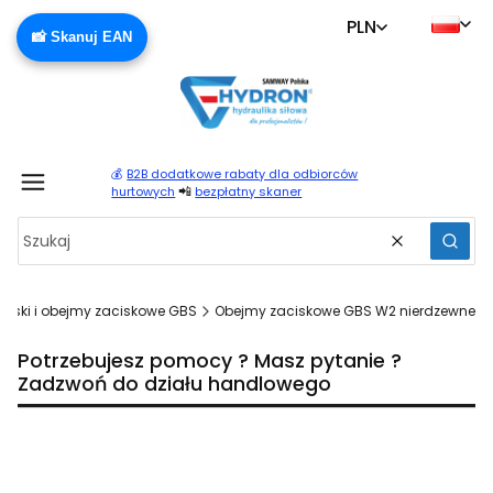
PLN
📸 Skanuj EAN
💰
B2B dodatkowe rabaty dla odbiorców
Produ
📲
hurtowych
bezpłatny skaner
Wyczyść
Szuka
aski i obejmy zaciskowe GBS
Obejmy zaciskowe GBS W2 nierdzewne
Potrzebujesz pomocy ? Masz pytanie ?
Zadzwoń do działu handlowego