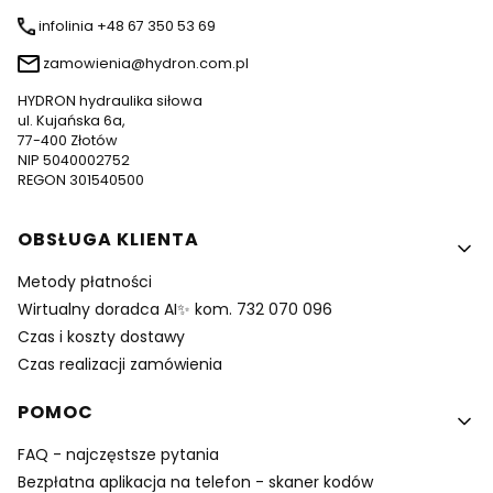
infolinia +48 67 350 53 69
zamowienia@hydron.com.pl
HYDRON hydraulika siłowa
ul. Kujańska 6a,
77-400 Złotów
NIP 5040002752
REGON 301540500
Linki w stopce
OBSŁUGA KLIENTA
Metody płatności
Wirtualny doradca AI✨ kom. 732 070 096
Czas i koszty dostawy
Czas realizacji zamówienia
POMOC
FAQ - najczęstsze pytania
Bezpłatna aplikacja na telefon - skaner kodów