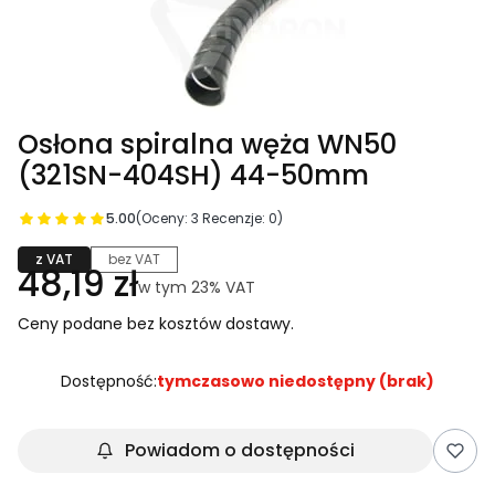
Osłona spiralna węża WN50
(321SN-404SH) 44-50mm
5.00
(Oceny: 3 Recenzje: 0)
z VAT
bez VAT
Cena
48,19 zł
w tym 23% VAT
w tym
23%
VAT
Ceny podane bez kosztów dostawy.
Dostępność:
tymczasowo niedostępny (brak)
Powiadom o dostępności