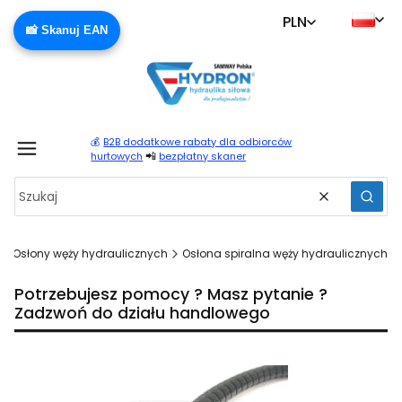
PLN
📸 Skanuj EAN
💰
B2B dodatkowe rabaty dla odbiorców
Produ
📲
hurtowych
bezpłatny skaner
Wyczyść
Szuka
Osłony węży hydraulicznych
Osłona spiralna węży hydraulicznych
Potrzebujesz pomocy ? Masz pytanie ?
Zadzwoń do działu handlowego