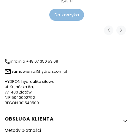
2,43 zł
Do koszyka
infolinia +48 67 350 53 69
zamowienia@hydron.com.pl
HYDRON hydraulika siłowa
ul. Kujańska 6a,
77-400 Złotów
NIP 5040002752
REGON 301540500
Linki w stopce
OBSŁUGA KLIENTA
Metody płatności