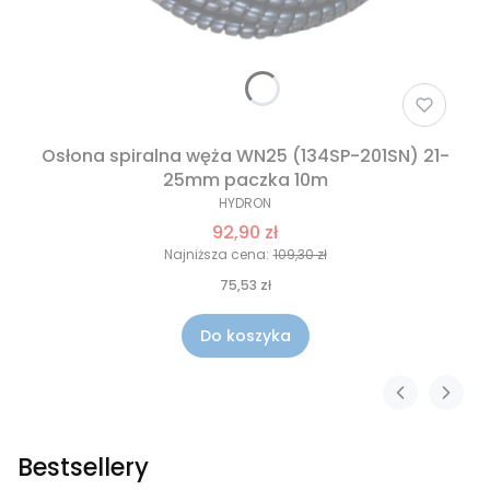
Osłona spiralna węża WN25 (134SP-201SN) 21-
25mm paczka 10m
HYDRON
92,90 zł
Najniższa cena:
109,30 zł
75,53 zł
Do koszyka
Bestsellery