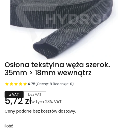
Osłona tekstylna węża szerok.
35mm > 18mm wewnątrz
4.75
(Oceny: 8 Recenzje: 0)
z VAT
bez VAT
Cena
5,72 zł
w tym 23% VAT
w tym
23%
VAT
Ceny podane bez kosztów dostawy.
Ilość