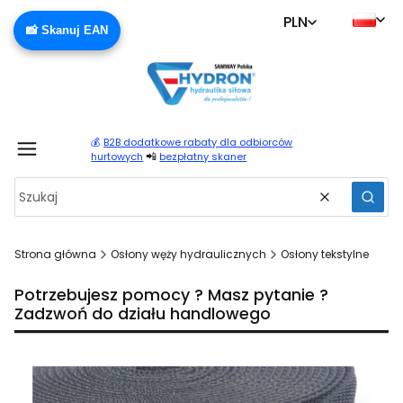
PLN
📸 Skanuj EAN
💰
B2B dodatkowe rabaty dla odbiorców
Produ
📲
hurtowych
bezpłatny skaner
Wyczyść
Szuka
Strona główna
Osłony węży hydraulicznych
Osłony tekstylne
Potrzebujesz pomocy ? Masz pytanie ?
Zadzwoń do działu handlowego