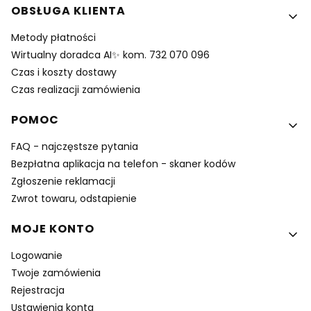
Linki w stopce
OBSŁUGA KLIENTA
Metody płatności
Wirtualny doradca AI✨ kom. 732 070 096
Czas i koszty dostawy
Czas realizacji zamówienia
POMOC
FAQ - najczęstsze pytania
Bezpłatna aplikacja na telefon - skaner kodów
Zgłoszenie reklamacji
Zwrot towaru, odstapienie
MOJE KONTO
Logowanie
Twoje zamówienia
Rejestracja
Ustawienia konta