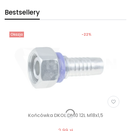
Bestsellery
Okazja
-22%
Końcówka DKOL DN10 12L M18x1,5
2,99 zł