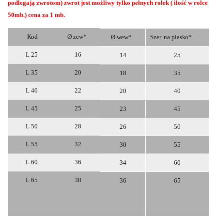
podlegają zwrotom) zwrot jest możliwy tylko pełnych rolek ( ilość w rolce
50mb.) cena za 1 mb.
Kod
Ø zew*
Ø
wew*
Szer.
na
płasko*
L
25
16
14
25
L
35
20
18
35
L
40
22
20
40
L
45
25
23
45
L
50
28
26
50
L
55
32
30
55
L
60
36
34
60
L
65
38
36
65