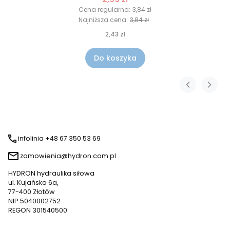
Cena regularna:
3,84 zł
Najniższa cena:
3,84 zł
2,43 zł
Do koszyka
infolinia +48 67 350 53 69
zamowienia@hydron.com.pl
HYDRON hydraulika siłowa
ul. Kujańska 6a,
77-400 Złotów
NIP 5040002752
REGON 301540500