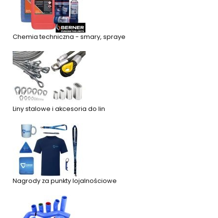
Chemia techniczna - smary, spraye
Liny stalowe i akcesoria do lin
Nagrody za punkty lojalnościowe