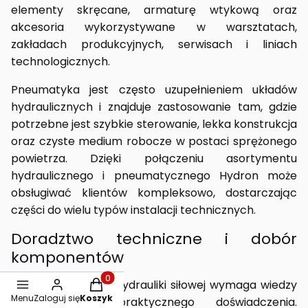
elementy skręcane, armaturę wtykową oraz
akcesoria wykorzystywane w warsztatach,
zakładach produkcyjnych, serwisach i liniach
technologicznych.
Pneumatyka jest często uzupełnieniem układów
hydraulicznych i znajduje zastosowanie tam, gdzie
potrzebne jest szybkie sterowanie, lekka konstrukcja
oraz czyste medium robocze w postaci sprężonego
powietrza. Dzięki połączeniu asortymentu
hydraulicznego i pneumatycznego Hydron może
obsługiwać klientów kompleksowo, dostarczając
części do wielu typów instalacji technicznych.
Doradztwo techniczne i dobór
komponentów
Dobór elementów hydrauliki siłowej wymaga wiedzy
Produkty w koszyku: 0. Zobacz szczegóły
Menu
Zaloguj się
Koszyk
technicznej i praktycznego doświadczenia.