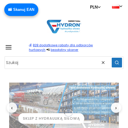
PLN
📸 Skanuj EAN
💰
B2B dodatkowe rabaty dla odbiorców
Produ
📲
hurtowych
bezpłatny skaner
Wyczyść
Szuka
‹
›
SKLEP Z HYDRAULIKĄ SIŁOWĄ