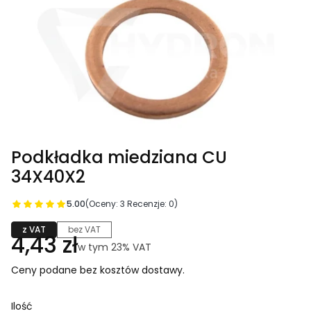
Podkładka miedziana CU
34X40X2
5.00
(Oceny: 3 Recenzje: 0)
z VAT
bez VAT
Cena
4,43 zł
w tym 23% VAT
w tym
23%
VAT
Ceny podane bez kosztów dostawy.
Ilość