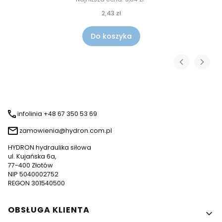
2,43 zł
Do koszyka
infolinia +48 67 350 53 69
zamowienia@hydron.com.pl
HYDRON hydraulika siłowa
ul. Kujańska 6a,
77-400 Złotów
NIP 5040002752
REGON 301540500
Linki w stopce
OBSŁUGA KLIENTA