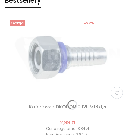
Bestsellery
Okazja
-22%
Końcówka DKOL DN10 12L M18x1,5
2,99 zł
Cena regularna:
3,84 zł
Najniższa cena:
3,84 zł