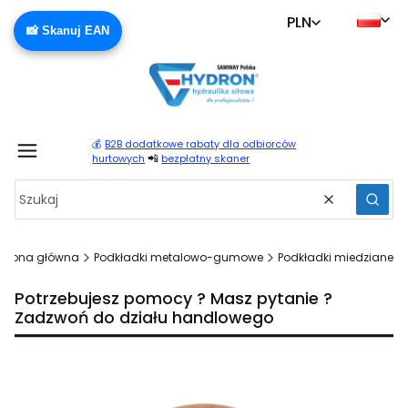
PLN
📸 Skanuj EAN
💰
B2B dodatkowe rabaty dla odbiorców
Produ
📲
hurtowych
bezpłatny skaner
Wyczyść
Szuka
Strona główna
Podkładki metalowo-gumowe
Podkładki miedziane
Potrzebujesz pomocy ? Masz pytanie ?
Zadzwoń do działu handlowego