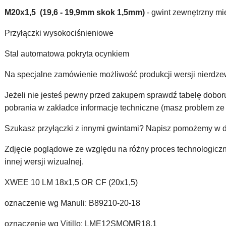
M20x1,5 (19,6 - 19,9mm skok 1,5mm)
- gwint zewnętrzny m
Przyłączki wysokociśnieniowe
Stal automatowa pokryta ocynkiem
Na specjalne zamówienie możliwość produkcji wersji nierdze
Jeżeli nie jesteś pewny przed zakupem sprawdź tabelę dobo
pobrania w zakładce informacje techniczne (masz problem z
Szukasz przyłączki z innymi gwintami? Napisz pomożemy w 
Zdjęcie poglądowe ze względu na różny proces technologicz
innej wersji wizualnej.
XWEE 10 LM 18x1,5 OR CF (20x1,5)
oznaczenie wg Manuli: B89210-20-18
oznaczenie wg Vitillo: LME12SMOMR18.1