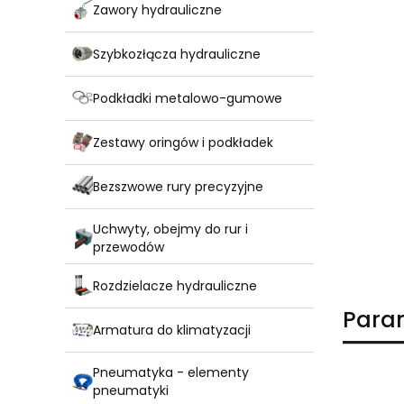
Zawory hydrauliczne
Szybkozłącza hydrauliczne
Podkładki metalowo-gumowe
Zestawy oringów i podkładek
Bezszwowe rury precyzyjne
Uchwyty, obejmy do rur i
przewodów
Rozdzielacze hydrauliczne
Para
Armatura do klimatyzacji
Pneumatyka - elementy
pneumatyki