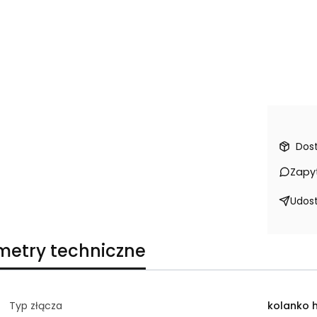
Dos
Zapy
Udost
metry techniczne
Typ złącza
kolanko 