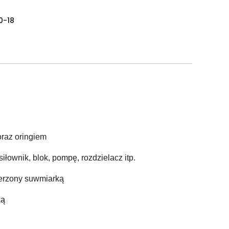
0-18
oraz oringiem
iłownik, blok, pompę, rozdzielacz itp.
ierzony suwmiarką
ką