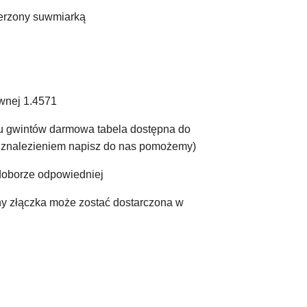
ierzony suwmiarką
wnej 1.4571
ru gwintów darmowa tabela dostępna do
e znalezieniem napisz do nas pomożemy)
doborze odpowiedniej
ny złączka może zostać dostarczona w