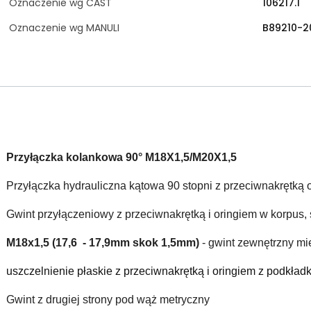
Oznaczenie wg CAST
106217.1
Oznaczenie wg MANULI
B89210-2
Przyłączka kolankowa 90° M18X1,5/M20X1,5
Przyłączka hydrauliczna kątowa 90 stopni z przeciwnakrętką 
Gwint przyłączeniowy z przeciwnakrętką i oringiem w korpus, s
M18x1,5 (17,6 - 17,9mm skok 1,5mm)
- gwint zewnętrzny m
uszczelnienie płaskie z przeciwnakrętką i oringiem z podkład
Gwint z drugiej strony pod wąż metryczny