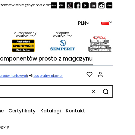
zamowienia@hydron.com.pl
PLN
autoryzowany
oficjalny
dystrybutor
dystrybutor
NOWOŚĆ
konfigurator
przewodów -
wyceń i zamów
przewód online
 komponentów prosto z magazynu
Produkty w k
📲
iorców hurtowych
bezpłatny skaner
Wyczyść
Szukaj
ne
Certyfikaty
Katalogi
Kontakt
20X1,5