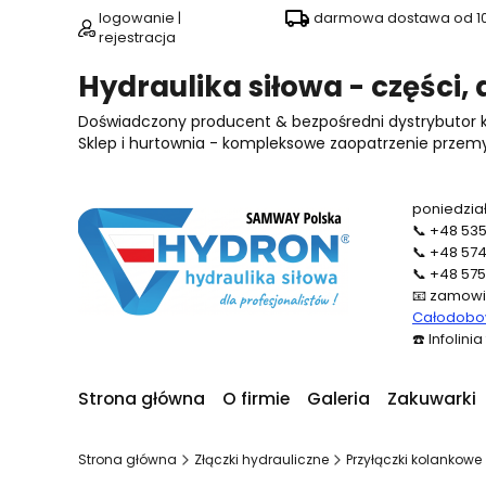
logowanie |
darmowa dostawa od 100
rejestracja
Hydraulika siłowa - części,
Doświadczony producent & bezpośredni dystrybutor
Sklep i hurtownia - kompleksowe zaopatrzenie przemysł
poniedział
📞
+48 535
📞
+48 574
📞
+48 575
📧
zamowi
Całodobow
☎️
Infolini
Strona główna
O firmie
Galeria
Zakuwarki
Strona główna
Złączki hydrauliczne
Przyłączki kolankowe