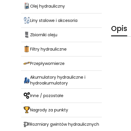
Olej hydrauliczny
Liny stalowe i akcesoria
Opis
Zbiorniki oleju
Filtry hydrauliczne
Przepływomierze
Akumulatory hydrauliczne i
hydroakumulatory
Inne / pozostałe
Nagrody za punkty
Rozmiary gwintów hydraulicznych