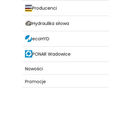
Producenci
Hydraulika siłowa
ecoHYD
PONAR Wadowice
Nowości
Promocje
Koniec menu