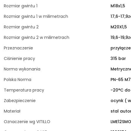
Rozmiar gwintu 1
M18x1,5
Rozmiar gwintu 1 w milimetrach
17,6-17,9
Rozmiar gwintu 2
M20X1,5
Rozmiar gwintu 2 w milimetrach
19,6-19,9
Przeznaczenie
przyłącze
Ciśnienie pracy
315 bar
Norma wykonania
Metryczne
Polska Norma
PN-65 M7
Temperatura pracy
-20°C do
Zabezpieczenie
ocynk ( w
Materiał
stal aut
Oznaczenie wg VITILLO
LME12SMO