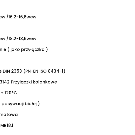
zew./16,2-16,6wew.
zew./18,2-18,6wew.
nie ( jako przyłączka )
 DIN 2353 (PN-EN ISO 8434-1)
3142 Przyłączki kolankowe
 + 120°C
 pasywacji białej )
omatowa
MR18.1