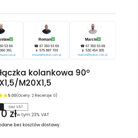
ysław
Roman
Marcin
50 53 69
☎
67 350 53 69
☎
67 350 53 69
360 391
📱
575 887 703
📱
530 454 305
roman@hydron.com.pl
marcin@hydron.com.pl
hydron.com.pl
yłączka kolankowa 90°
X1,5/M20X1,5
5.00
(Oceny: 2 Recenzje: 0)
bez VAT
na
0 zł
w tym 23% VAT
w tym
23%
VAT
odane bez kosztów dostawy.