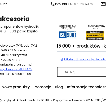
 zł !
infolinia +48 67 350 53 69
 akcesoria
 komponentów hydrauliki
certyfikat ISO,
autoryzowany
NATO, DUNS
serwis
u | 100% polski kapitał
15 000 + produktów i
ek-piątek 7-15, sob. 7-12
 546 903
Mateusz
 407 377
Krzysztof
 402 207
Rafał
💰
B2B dodatkowe rabaty dla odb
enia@hydron.com.pl
y doradca AI 24/7
✨
a tel. +48 67 350 53 69
Nowe produkty
Promocje
Blog
Informacje technicz
Przyłączki kolankowe METRYCZNE
Przyłączka kolankowa 90° M18X1,5/M