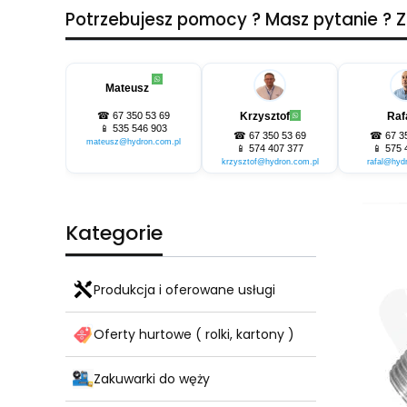
Potrzebujesz pomocy ? Masz pytanie ?
Mateusz
☎
67 350 53 69
Krzysztof
Raf
📱
535 546 903
☎
67 350 53 69
☎
67 3
mateusz@hydron.com.pl
📱
574 407 377
📱
575 
krzysztof@hydron.com.pl
rafal@hyd
Kategorie
Produkcja i oferowane usługi
Oferty hurtowe ( rolki, kartony )
Zakuwarki do węży