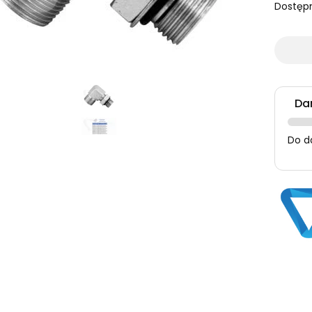
Dostęp
Da
Do d