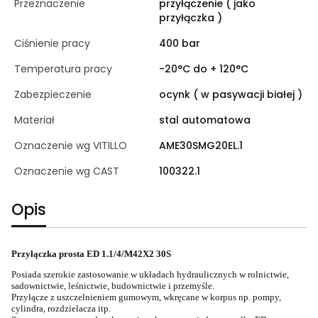
Przeznaczenie
przyłączenie ( jako
przyłączka )
Ciśnienie pracy
400 bar
Temperatura pracy
-20°C do + 120°C
Zabezpieczenie
ocynk ( w pasywacji białej )
Materiał
stal automatowa
Oznaczenie wg VITILLO
AME30SMG20EL.1
Oznaczenie wg CAST
100322.1
Opis
Przyłączka prosta ED 1.1/4/M42X2 30S
Posiada szerokie zastosowanie w układach hydraulicznych w rolnictwie,
sadownictwie, leśnictwie, budownictwie i przemyśle.
Przyłącze z uszczelnieniem gumowym, wkręcane w korpus np. pompy,
cylindra, rozdzielacza itp.