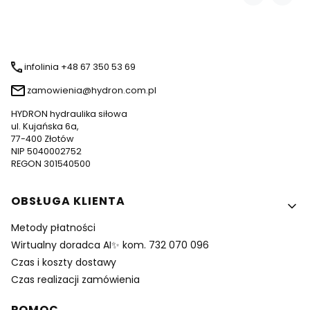
infolinia +48 67 350 53 69
zamowienia@hydron.com.pl
HYDRON hydraulika siłowa
ul. Kujańska 6a,
77-400 Złotów
NIP 5040002752
REGON 301540500
Linki w stopce
OBSŁUGA KLIENTA
Metody płatności
Wirtualny doradca AI✨ kom. 732 070 096
Czas i koszty dostawy
Czas realizacji zamówienia
POMOC