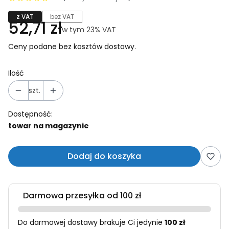
z VAT
bez VAT
Cena
52,71 zł
w tym 23% VAT
w tym
23%
VAT
Ceny podane bez kosztów dostawy.
Ilość
szt.
Dostępność:
towar na magazynie
Dodaj do koszyka
Darmowa przesyłka od 100 zł
Do darmowej dostawy brakuje Ci jedynie
100 zł