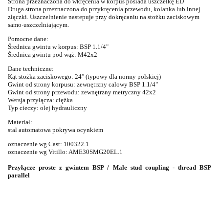
Strona przeznaczona do wkręcenia w korpus posiada uszczelkę ED
Druga strona przeznaczona do przykręcenia przewodu, kolanka lub innej
złączki. Uszczelnienie nastepuje przy dokręcaniu na stożku zaciskowym
samo-uszczelniającym.
Pomocne dane:
Średnica gwintu w korpus: BSP 1.1/4"
Średnica gwintu pod wąż: M42x2
Dane techniczne:
Kąt stożka zaciskowego: 24° (typowy dla normy polskiej)
Gwint od strony korpusu: zewnętrzny calowy BSP 1.1/4"
Gwint od strony przewodu: zewnętrzny metryczny 42x2
Wersja przyłącza: ciężka
Typ cieczy: olej hydrauliczny
Materiał:
stal automatowa pokrywa ocynkiem
oznaczenie wg Cast: 100322.1
oznaczenie wg Vitillo: AME30SMG20EL.1
Przyłącze proste z gwintem BSP / Male stud coupling - thread BSP
parallel