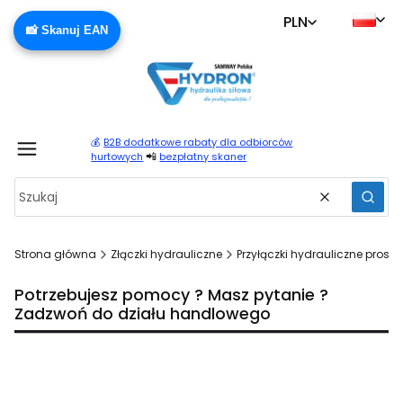
PLN
📸 Skanuj EAN
💰
B2B dodatkowe rabaty dla odbiorców
Produ
📲
hurtowych
bezpłatny skaner
Wyczyść
Szuka
Strona główna
Złączki hydrauliczne
Przyłączki hydrauliczne proste
Potrzebujesz pomocy ? Masz pytanie ?
Zadzwoń do działu handlowego