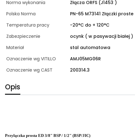
Norma wykonania
Złącza ORFS (J1453 )
Polska Norma
PN-65 M73141 Złączki proste
Temperatura pracy
-20°C do + 120°C
Zabezpieczenie
ocynk ( w pasywacji białej )
Materiał
stal automatowa
Oznaczenie wg VITILLO
AMJ05MG06R
Oznaczenie wg CAST
200314.3
Opis
Przyłączka prosta ED 3/8" BSP / 1/2" (BSP/JIC)