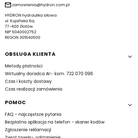
zamowienia@hydron.com.pl
HYDRON hydraulika siłowa
ul. Kujańska 6a,
77-400 Złotów
NIP 5040002752
REGON 301540500
Linki w stopce
OBSŁUGA KLIENTA
Metody płatności
Wirtualny doradca AI✨ kom. 732 070 096
Czas i koszty dostawy
Czas realizacji zamówienia
POMOC
FAQ - najczęstsze pytania
Bezpłatna aplikacja na telefon - skaner kodów
Zgłoszenie reklamacji
Zwrot towaru, odstapienie