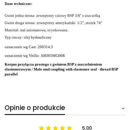
Dane techniczne:
Gwint jedna strona: zewnętrzny calowy BSP 3/8'' z uszczelką
Gwint druga strona: zewnętrzny amerykański 1/2", stożek 74°
Materiał: stal automatowa, ocynkowana.
Typ cieczy: olej hydrauliczny
oznaczenie wg Cast: 200314.3
oznaczenie wg Vitillo: AMJ05MG06R
Korpus przyłącza prostego z gwintem BSP z uszczelnieniem
elastomerowym / Male stud coupling with elastomer seal - thread BSP
parallel
Opinie o produkcie
5.00