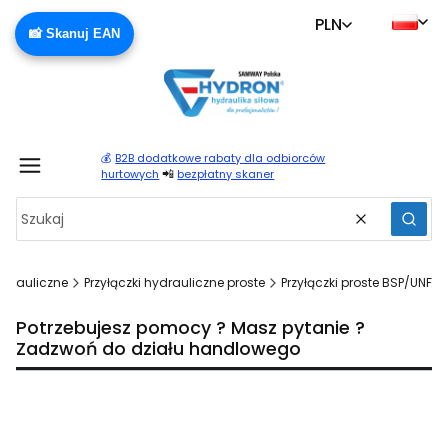
PLN
📸 Skanuj EAN
💰
B2B dodatkowe rabaty dla odbiorców
Produ
📲
hurtowych
bezpłatny skaner
Wyczyść
Szuka
ydrauliczne
Przyłączki hydrauliczne proste
Przyłączki proste BSP/UNF
Potrzebujesz pomocy ? Masz pytanie ?
Zadzwoń do działu handlowego