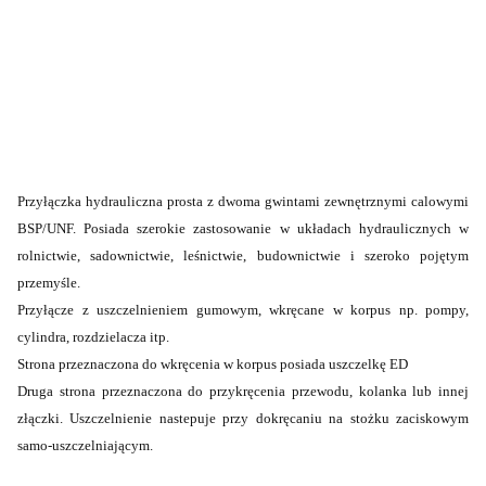
Przyłączka hydrauliczna prosta z dwoma gwintami zewnętrznymi calowymi
BSP/UNF.
Posiada szerokie zastosowanie w układach hydraulicznych w
rolnictwie, sadownictwie, leśnictwie, budownictwie i szeroko pojętym
przemyśle.
Przyłącze z uszczelnieniem gumowym, wkręcane w korpus np. pompy,
cylindra, rozdzielacza itp.
Strona przeznaczona do wkręcenia w korpus posiada uszczelkę ED
Druga strona przeznaczona do przykręcenia przewodu, kolanka lub innej
złączki. Uszczelnienie nastepuje przy dokręcaniu na stożku zaciskowym
samo-uszczelniającym.