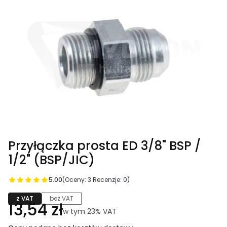
Przyłączka prosta ED 3/8" BSP /
1/2" (BSP/JIC)
5.00
(Oceny: 3 Recenzje: 0)
z VAT
bez VAT
Cena
13,54 zł
w tym 23% VAT
w tym
23%
VAT