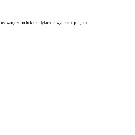
stosowany w : m.in.krokodylach, chwytakach, pługach