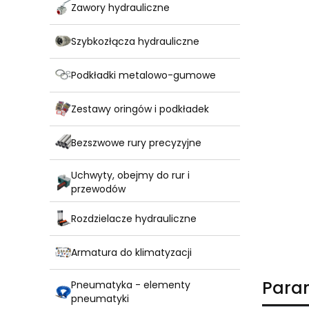
Zawory hydrauliczne
Szybkozłącza hydrauliczne
Podkładki metalowo-gumowe
Zestawy oringów i podkładek
Bezszwowe rury precyzyjne
Uchwyty, obejmy do rur i
przewodów
Rozdzielacze hydrauliczne
Armatura do klimatyzacji
Para
Pneumatyka - elementy
pneumatyki