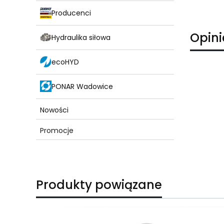
Producenci
Opini
Hydraulika siłowa
ecoHYD
PONAR Wadowice
Nowości
Promocje
Koniec menu
Produkty powiązane