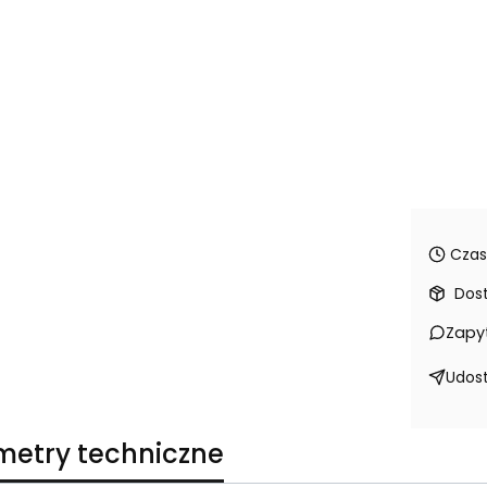
Czas
Dos
Zapy
Udost
metry techniczne