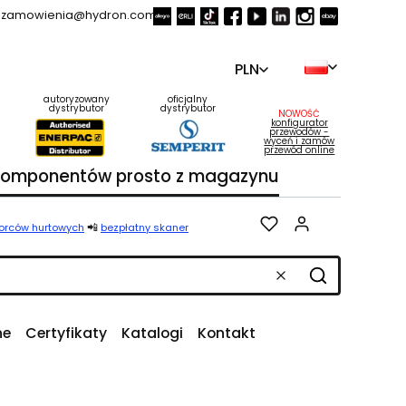
zamowienia@hydron.com.pl
PLN
autoryzowany
oficjalny
dystrybutor
dystrybutor
NOWOŚĆ
konfigurator
przewodów -
wyceń i zamów
przewód online
 komponentów prosto z magazynu
Produkty w k
📲
iorców hurtowych
bezpłatny skaner
Wyczyść
Szukaj
ne
Certyfikaty
Katalogi
Kontakt