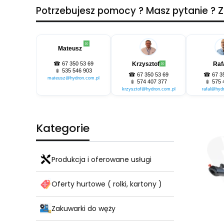
Potrzebujesz pomocy ? Masz pytanie ?
Mateusz
☎
67 350 53 69
Krzysztof
Raf
📱
535 546 903
☎
67 350 53 69
☎
67 3
mateusz@hydron.com.pl
📱
574 407 377
📱
575 
krzysztof@hydron.com.pl
rafal@hyd
Kategorie
Produkcja i oferowane usługi
Oferty hurtowe ( rolki, kartony )
Zakuwarki do węży