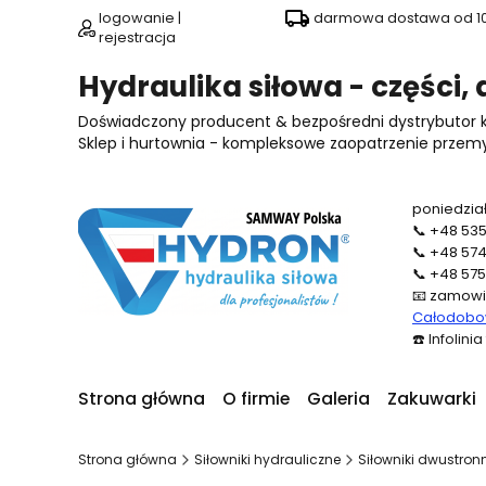
logowanie |
darmowa dostawa od 100
rejestracja
Hydraulika siłowa - części,
Doświadczony producent & bezpośredni dystrybutor
Sklep i hurtownia - kompleksowe zaopatrzenie przemysł
poniedział
📞
+48 535
📞
+48 574
📞
+48 575
📧
zamowi
Całodobow
☎️
Infolini
Strona główna
O firmie
Galeria
Zakuwarki
Strona główna
Siłowniki hydrauliczne
Siłowniki dwustron