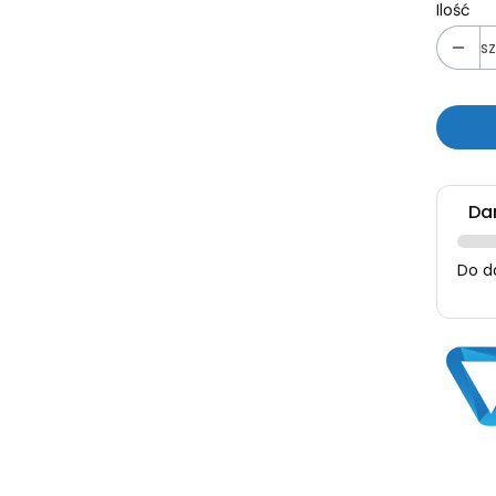
Ilość
sz
Da
Do d