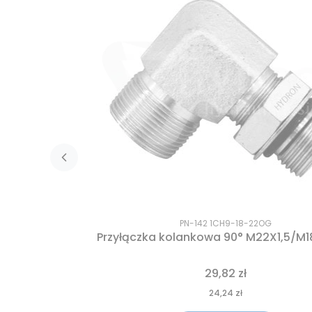
PN-142 1CH9-18-22OG
Przyłączka kolankowa 90° M22X1,5/M18
29,82 zł
24,24 zł