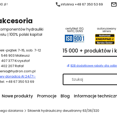
 zł !
infolinia +48 67 350 53 69
 akcesoria
 komponentów hydrauliki
certyfikat ISO,
autoryzowany
NATO, DUNS
serwis
u | 100% polski kapitał
15 000 + produktów i
ek-piątek 7-15, sob. 7-12
 546 903
Mateusz
 407 377
Krzysztof
 402 207
Rafał
💰
B2B dodatkowe rabaty dla odb
enia@hydron.com.pl
y doradca AI 24/7
✨
a tel. +48 67 350 53 69
Nowe produkty
Promocje
Blog
Informacje technicz
nego działania
Siłownik hydrauliczny dwustronny 63/36/320