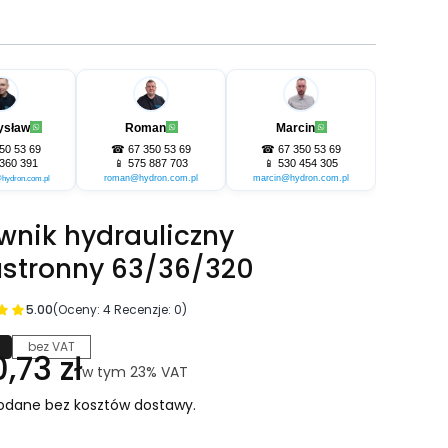
ysław
Roman
Marcin
50 53 69
☎
67 350 53 69
☎
67 350 53 69
360 391
📱
575 887 703
📱
530 454 305
roman@hydron.com.pl
marcin@hydron.com.pl
hydron.com.pl
ownik hydrauliczny
stronny 63/36/320
5.00
(Oceny: 4 Recenzje: 0)
bez VAT
na
,73 zł
w tym 23% VAT
w tym
23%
VAT
odane bez kosztów dostawy.