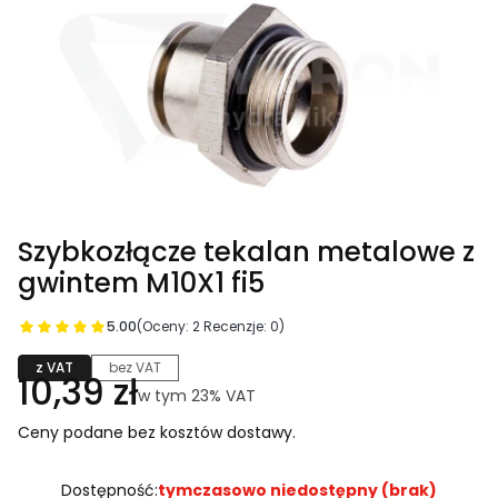
Szybkozłącze tekalan metalowe z
gwintem M10X1 fi5
5.00
(Oceny: 2 Recenzje: 0)
z VAT
bez VAT
Cena
10,39 zł
w tym 23% VAT
w tym
23%
VAT
Ceny podane bez kosztów dostawy.
Dostępność:
tymczasowo niedostępny (brak)