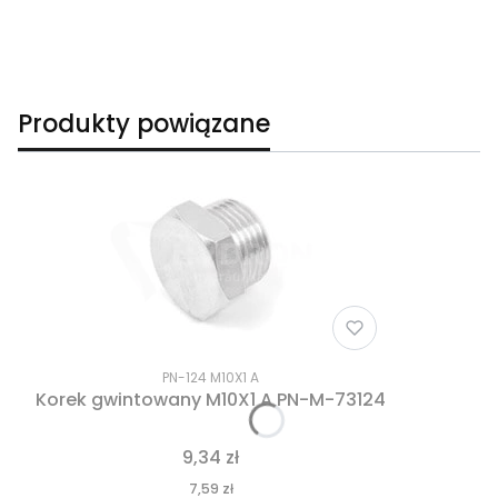
Produkty powiązane
PN-124 M10X1 A
Korek gwintowany M10X1 A PN-M-73124
9,34 zł
7,59 zł