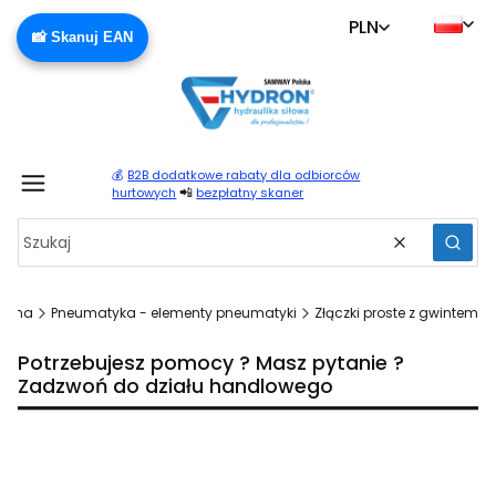
PLN
📸 Skanuj EAN
💰
B2B dodatkowe rabaty dla odbiorców
Produ
📲
hurtowych
bezpłatny skaner
Wyczyść
Szuka
łówna
Pneumatyka - elementy pneumatyki
Złączki proste z gwintem
Potrzebujesz pomocy ? Masz pytanie ?
Zadzwoń do działu handlowego