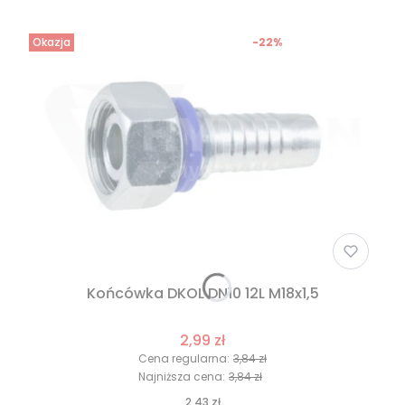
Okazja
-22%
Końcówka DKOL DN10 12L M18x1,5
2,99 zł
Cena regularna:
3,84 zł
Najniższa cena:
3,84 zł
2,43 zł