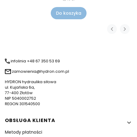
Do koszyka
infolinia +48 67 350 53 69
zamowienia@hydron.com.pl
HYDRON hydraulika siłowa
ul. Kujańska 6a,
77-400 Złotów
NIP 5040002752
REGON 301540500
Linki w stopce
OBSŁUGA KLIENTA
Metody płatności