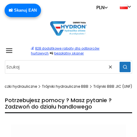
PLN
📸 Skanuj EAN
💰
B2B dodatkowe rabaty dla odbiorców
Produ
📲
hurtowych
bezpłatny skaner
Wyczyść
Szuka
Złączki hydrauliczne
Trójniki hydrauliczne BBB
Trójniki BBB JIC (UNF)
Potrzebujesz pomocy ? Masz pytanie ?
Zadzwoń do działu handlowego