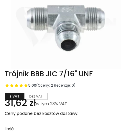
Trójnik BBB JIC 7/16" UNF
5.00
(Oceny: 2 Recenzje: 0)
z VAT
bez VAT
Cena
31,62 zł
w tym 23% VAT
w tym
23%
VAT
Ceny podane bez kosztów dostawy.
Ilość