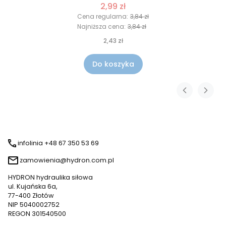
2,99 zł
Cena regularna:
3,84 zł
Najniższa cena:
3,84 zł
2,43 zł
Do koszyka
infolinia +48 67 350 53 69
zamowienia@hydron.com.pl
HYDRON hydraulika siłowa
ul. Kujańska 6a,
77-400 Złotów
NIP 5040002752
REGON 301540500