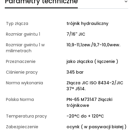
Parametry techniczne
Typ złącza
trójnik hydrauliczny
Rozmiar gwintu 1
7/16'' JIC
Rozmiar gwintu 1 w
10,9-11,1zew./9,7-10,0wew.
milimetrach
Przeznaczenie
jako złączka ( łączenie )
Ciśnienie pracy
345 bar
Norma wykonania
Złącza JIC ISO 8434-2/JIC
37° J514.
Polska Norma
PN-65 M73147 Złączki
trójnikowe
Temperatura pracy
-20°C do + 120°C
Zabezpieczenie
ocynk ( w pasywacji białej )