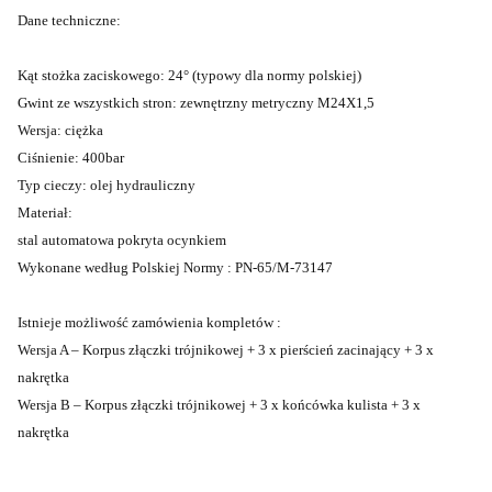
Dane techniczne:
Kąt stożka zaciskowego: 24° (typowy dla normy polskiej)
Gwint ze wszystkich stron: zewnętrzny metryczny M24X1,5
Wersja: ciężka
Ciśnienie: 400bar
Typ cieczy: olej hydrauliczny
Materiał:
stal automatowa pokryta ocynkiem
Wykonane według Polskiej Normy : PN-65/M-73147
Istnieje możliwość zamówienia kompletów :
Wersja A – Korpus złączki trójnikowej + 3 x pierścień zacinający + 3 x
nakrętka
Wersja B – Korpus złączki trójnikowej + 3 x końcówka kulista + 3 x
nakrętka