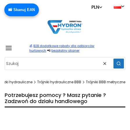
PLN
📸 Skanuj EAN
💰
B2B dodatkowe rabaty dla odbiorców
Produ
📲
hurtowych
bezpłatny skaner
Wyczyść
Szuka
łączki hydrauliczne
Trójniki hydrauliczne BBB
Trójniki BBB metryczne
Potrzebujesz pomocy ? Masz pytanie ?
Zadzwoń do działu handlowego