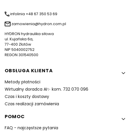
infolinia +48 67 350 53 69
zamowienia@hydron.com.pl
HYDRON hydraulika siłowa
ul. Kujańska 6a,
77-400 Złotów
NIP 5040002752
REGON 301540500
Linki w stopce
OBSŁUGA KLIENTA
Metody płatności
Wirtualny doradca AI✨ kom. 732 070 096
Czas i koszty dostawy
Czas realizacji zamówienia
POMOC
FAQ - najczęstsze pytania