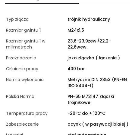
Typ złącza
trójnik hydrauliczny
Rozmiar gwintu 1
M24x1,5
Rozmiar gwintu 1 w
23,6-23,9zew./22,2-
milimetrach
22,6wew.
Przeznaczenie
jako złączka ( łączenie )
Ciśnienie pracy
400 bar
Norma wykonania
Metryczne DIN 2353 (PN-EN
ISO 8434-1)
Polska Norma
PN-65 M73147 Złączki
trójnikowe
Temperatura pracy
-20°C do + 120°C
Zabezpieczenie
ocynk ( w pasywacji białej )
Materiał
stal automatowa