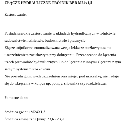
ZŁĄCZE HYDRAULICZNE TRÓJNIK BBB M24x1,5
Zastosowanie:
Posiada szerokie zastosowanie w układach hydraulicznych w rolnictwie,
sadownictwie, leśnictwie, budownictwie i przemyśle.
Złącze trójnikowe, znormalizowana wersja lekka ze stożkowym samo-
uszczelnieniem zaciskowym przy dokręcaniu. Przeznaczone do łączenia
trzech przewodów hydraulicznych lub do łączenia z innymi złączami z tym
samym systemem stożkowym.
Nie posiada gumowych uszczelnień oraz miejsc pod uszczelkę, nie nadaje
się do wkręcenia w korpus np. pompy, siłownika czy rozdzielacza.
Pomocne dane:
Średnica gwintu M24X1,5
Średnica zewnętrzna [mm]: 23,6 - 23,9