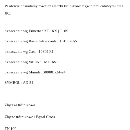
W ofercie posiadamy również złączki trójnikowe z gwintami calowymi oraz
JIC.
oznaczenie wg Ermetto
: XT 16-S | T16S
oznaczenie wg Rastelli-Raccordi
: TS100-16S
oznaczenie wg Cast : 103919.1
oznaczenie wg
Vitillo : TME16S.1
oznaczenie wg Manuli: B89081-24-24
SYMBOL : AD-24
Złączka trójnikowa
Złącze trójnikowe
/
Equal Cross
TN 100