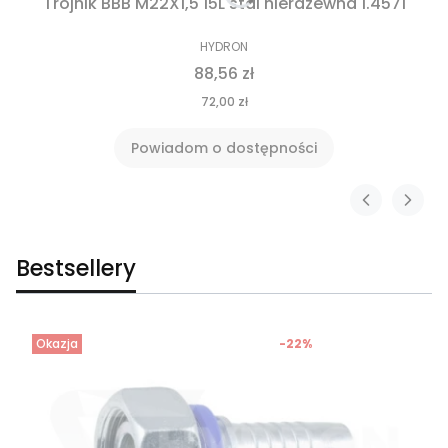
Trójnik BBB M22X1,5 15L stal nierdzewna 1.4571
HYDRON
88,56 zł
72,00 zł
Powiadom o dostępności
Bestsellery
Okazja
-22%