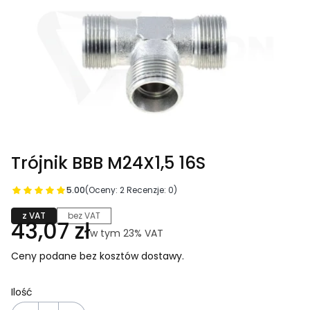
Trójnik BBB M24X1,5 16S
5.00
(Oceny: 2 Recenzje: 0)
z VAT
bez VAT
Cena
43,07 zł
w tym 23% VAT
w tym
23%
VAT
Ceny podane bez kosztów dostawy.
Ilość