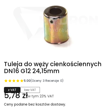
Tuleja do węży cienkościennych
DN16 G12 24,15mm
5.00
(Oceny: 3 Recenzje: 0)
z VAT
bez VAT
Cena
5,78 zł
w tym 23% VAT
w tym
23%
VAT
Ceny podane bez kosztów dostawy.