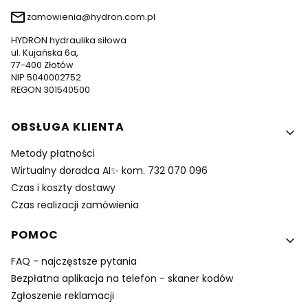
zamowienia@hydron.com.pl
HYDRON hydraulika siłowa
ul. Kujańska 6a,
77-400 Złotów
NIP 5040002752
REGON 301540500
Linki w stopce
OBSŁUGA KLIENTA
Metody płatności
Wirtualny doradca AI✨ kom. 732 070 096
Czas i koszty dostawy
Czas realizacji zamówienia
POMOC
FAQ - najczęstsze pytania
Bezpłatna aplikacja na telefon - skaner kodów
Zgłoszenie reklamacji