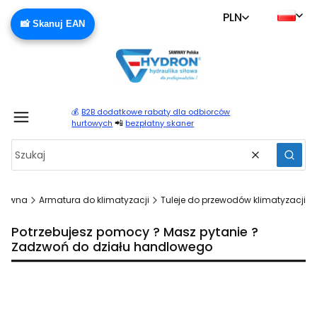
PLN
📸 Skanuj EAN
💰
B2B dodatkowe rabaty dla odbiorców
Produ
📲
hurtowych
bezpłatny skaner
Wyczyść
Szuka
główna
Armatura do klimatyzacji
Tuleje do przewodów klimatyzacji
Potrzebujesz pomocy ? Masz pytanie ?
Zadzwoń do działu handlowego