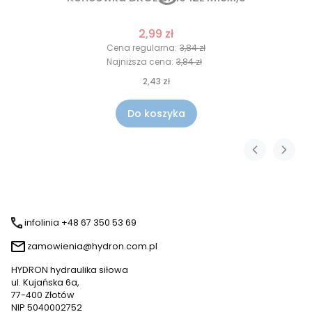
2,99 zł
Cena regularna:
3,84 zł
Najniższa cena:
3,84 zł
2,43 zł
Do koszyka
infolinia +48 67 350 53 69
zamowienia@hydron.com.pl
HYDRON hydraulika siłowa
ul. Kujańska 6a,
77-400 Złotów
NIP 5040002752