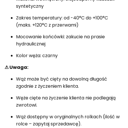
syntetyczny
Zakres temperatury: od -40°C do +100°C
(maks. +120°C z przerwami)
Mocowanie końcówki: zakucie na prasie
hydraulicznej
Kolor węża: czarny
⚠ Uwaga:
Wąż może być cięty na dowolną długość
zgodnie z życzeniem klienta.
Węże cięte na życzenie klienta nie podlegają
zwrotowi.
Wąż dostępny w oryginalnych rolkach (ilość w
rolce – zapytaj sprzedawcę).