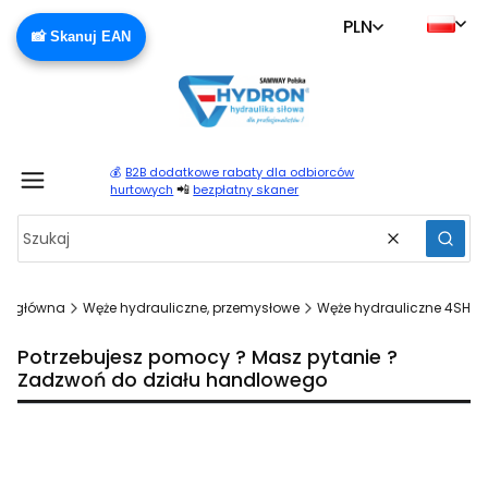
PLN
📸 Skanuj EAN
💰
B2B dodatkowe rabaty dla odbiorców
Produ
📲
hurtowych
bezpłatny skaner
Wyczyść
Szuka
na główna
Węże hydrauliczne, przemysłowe
Węże hydrauliczne 4SH
Potrzebujesz pomocy ? Masz pytanie ?
Zadzwoń do działu handlowego