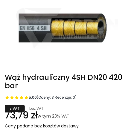
Wąż hydrauliczny 4SH DN20 420
bar
5.00
(Oceny: 3 Recenzje: 0)
z VAT
bez VAT
Cena
73,79 zł
w tym 23% VAT
w tym
23%
VAT
Ceny podane bez kosztów dostawy.