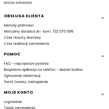
REGON 301540500
Linki w stopce
OBSŁUGA KLIENTA
Metody płatności
Wirtualny doradca AI✨ kom. 732 070 096
Czas i koszty dostawy
Czas realizacji zamówienia
POMOC
FAQ - najczęstsze pytania
Bezpłatna aplikacja na telefon - skaner kodów
Zgłoszenie reklamacji
Zwrot towaru, odstapienie
MOJE KONTO
Logowanie
Twoje zamówienia