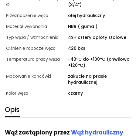
Ø
(3/4")
Przeznaczenie węża
olej hydrauliczny
Materiał wykonania
NBR ( guma )
Typ węża / wzmocnienia
4SH cztery oploty stalowe
Ciśnienie robocze węża
420 bar
Temperatura pracy węża
-40°C do +100°C (chwilowo
+120°C)
Mocowanie końcówki
zakucie na prasie
hydraulicznej
Kolor węża
czarny
Opis
Wąż zastąpiony przez
Wąż hydrauliczny