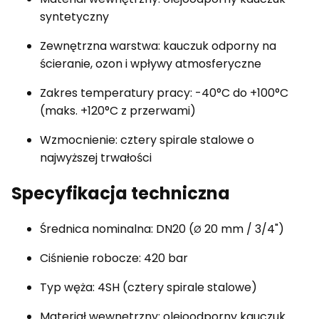
syntetyczny
Zewnętrzna warstwa: kauczuk odporny na
ścieranie, ozon i wpływy atmosferyczne
Zakres temperatury pracy: -40°C do +100°C
(maks. +120°C z przerwami)
Wzmocnienie: cztery spirale stalowe o
najwyższej trwałości
Specyfikacja techniczna
Średnica nominalna: DN20 (
20 mm / 3/4")
Ø
Ciśnienie robocze: 420 bar
Typ węża: 4SH (cztery spirale stalowe)
Materiał wewnętrzny: olejoodporny kauczuk