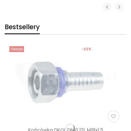
Bestsellery
Okazja
-22%
Końcówka DKOL DN10 12L M18x1,5