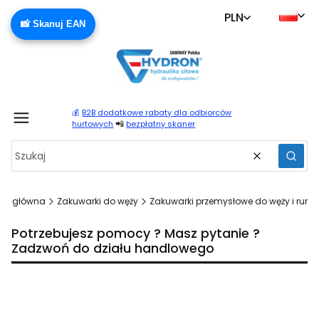
PLN
📸 Skanuj EAN
💰
B2B dodatkowe rabaty dla odbiorców
Produ
📲
hurtowych
bezpłatny skaner
Wyczyść
Szuka
ona główna
Zakuwarki do węży
Zakuwarki przemysłowe do węży i rur
Potrzebujesz pomocy ? Masz pytanie ?
Zadzwoń do działu handlowego