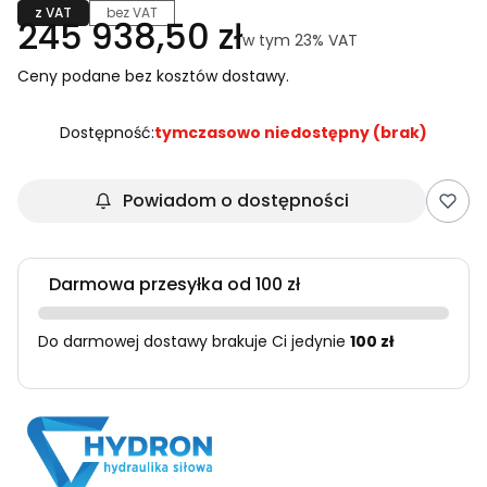
z VAT
bez VAT
Cena
245 938,50 zł
w tym 23% VAT
w tym
23%
VAT
Ceny podane bez kosztów dostawy.
Dostępność:
tymczasowo niedostępny (brak)
Powiadom o dostępności
Darmowa przesyłka od 100 zł
Do darmowej dostawy brakuje Ci jedynie
100 zł