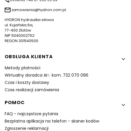
zamowienia@hydron.com.pl
HYDRON hydraulika siłowa
ul. Kujańska 6a,
77-400 Złotów
NIP 5040002752
REGON 301540500
Linki w stopce
OBSŁUGA KLIENTA
Metody płatności
Wirtualny doradca AI✨ kom. 732 070 096
Czas i koszty dostawy
Czas realizacji zamówienia
POMOC
FAQ - najczęstsze pytania
Bezpłatna aplikacja na telefon - skaner kodów
Zgłoszenie reklamacji