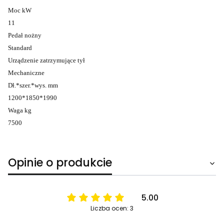
Moc kW
11
Pedał nożny
Standard
Urządzenie zatrzymujące tył
Mechaniczne
Dł.*szer.*wys. mm
1200*1850*1990
Waga kg
7500
Opinie o produkcie
5.00
Liczba ocen: 3