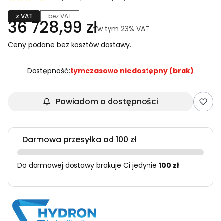
z VAT
bez VAT
Cena
36 728,99 zł
w tym 23% VAT
w tym
23%
VAT
Ceny podane bez kosztów dostawy.
Dostępność:
tymczasowo niedostępny (brak)
Powiadom o dostępności
Darmowa przesyłka od 100 zł
Do darmowej dostawy brakuje Ci jedynie
100 zł