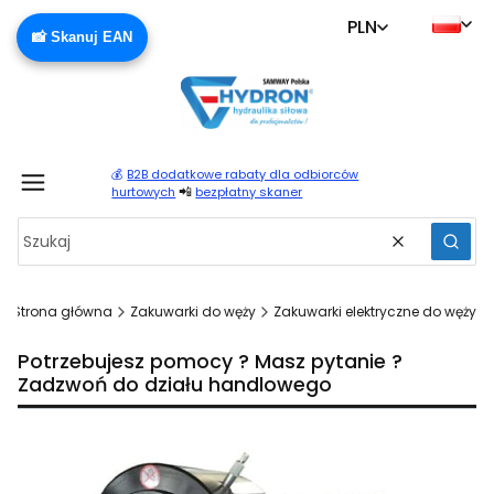
PLN
📸 Skanuj EAN
💰
B2B dodatkowe rabaty dla odbiorców
Produ
📲
hurtowych
bezpłatny skaner
Wyczyść
Szuka
Strona główna
Zakuwarki do węży
Zakuwarki elektryczne do węży
Potrzebujesz pomocy ? Masz pytanie ?
Zadzwoń do działu handlowego