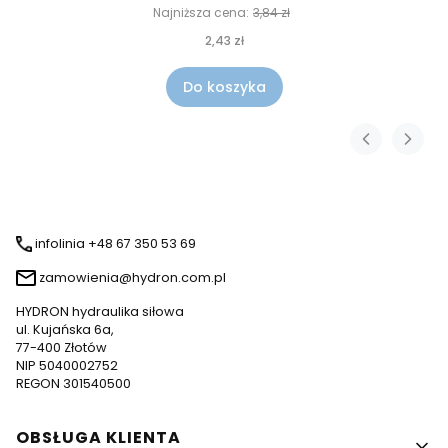
Najniższa cena:
3,84 zł
2,43 zł
Do koszyka
infolinia +48 67 350 53 69
zamowienia@hydron.com.pl
HYDRON hydraulika siłowa
ul. Kujańska 6a,
77-400 Złotów
NIP 5040002752
REGON 301540500
Linki w stopce
OBSŁUGA KLIENTA