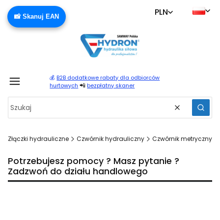
PLN
📸 Skanuj EAN
💰
B2B dodatkowe rabaty dla odbiorców
Produ
📲
hurtowych
bezpłatny skaner
Wyczyść
Szuka
Złączki hydrauliczne
Czwórnik hydrauliczny
Czwórnik metryczny
Potrzebujesz pomocy ? Masz pytanie ?
Zadzwoń do działu handlowego