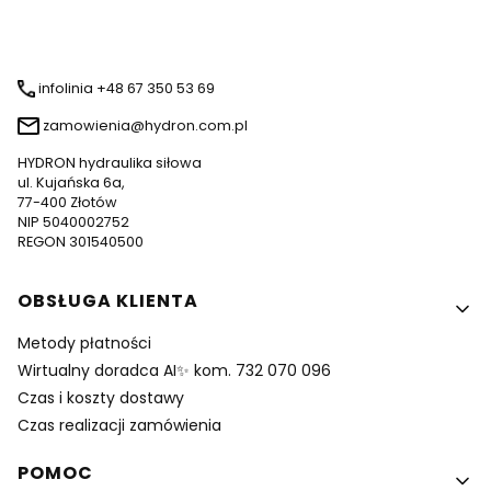
infolinia +48 67 350 53 69
zamowienia@hydron.com.pl
HYDRON hydraulika siłowa
ul. Kujańska 6a,
77-400 Złotów
NIP 5040002752
REGON 301540500
Linki w stopce
OBSŁUGA KLIENTA
Metody płatności
Wirtualny doradca AI✨ kom. 732 070 096
Czas i koszty dostawy
Czas realizacji zamówienia
POMOC