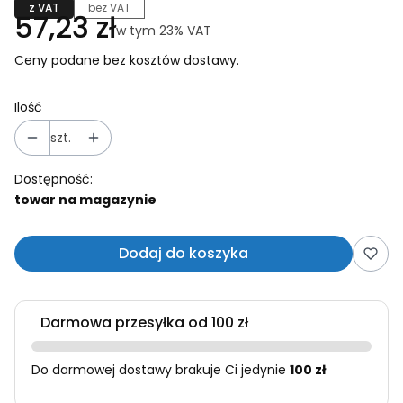
z VAT
bez VAT
Cena
57,23 zł
w tym 23% VAT
w tym
23%
VAT
Ceny podane bez kosztów dostawy.
Ilość
szt.
Dostępność:
towar na magazynie
Dodaj do koszyka
Darmowa przesyłka od 100 zł
Do darmowej dostawy brakuje Ci jedynie
100 zł