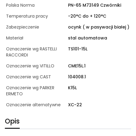
Polska Norma
PN-65 M73149 Czwórniki
Temperatura pracy
-20°C do + 120°C
Zabezpieczenie
ocynk ( w pasywacji białej )
Materiał
stal automatowa
Oznaczenie wg RASTELLI
TS101-15L
RACCORDI
Oznaczenie wg VITILLO
CME15L.1
Oznaczenie wg CAST
104008.1
Oznaczenie wg PARKER
K15L
ERMETO
Oznaczenie alternatywne
XC-22
Opis