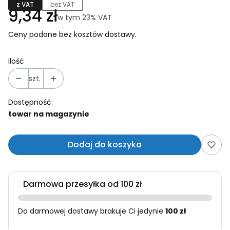
z VAT
bez VAT
Cena
9,34 zł
w tym 23% VAT
w tym
23%
VAT
Ceny podane bez kosztów dostawy.
Ilość
szt.
Dostępność:
towar na magazynie
Dodaj do koszyka
Darmowa przesyłka od 100 zł
Do darmowej dostawy brakuje Ci jedynie
100 zł