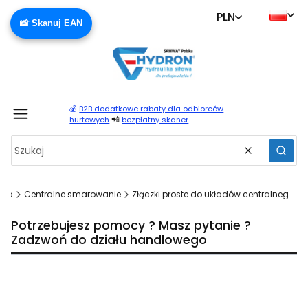
PLN
📸 Skanuj EAN
💰
B2B dodatkowe rabaty dla odbiorców
Produ
📲
hurtowych
bezpłatny skaner
Wyczyść
Szuka
wna
Centralne smarowanie
Złączki proste do układów centralnego smarowania
Potrzebujesz pomocy ? Masz pytanie ?
Zadzwoń do działu handlowego