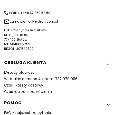
infolinia +48 67 350 53 69
zamowienia@hydron.com.pl
HYDRON hydraulika siłowa
ul. Kujańska 6a,
77-400 Złotów
NIP 5040002752
REGON 301540500
Linki w stopce
OBSŁUGA KLIENTA
Metody płatności
Wirtualny doradca AI✨ kom. 732 070 096
Czas i koszty dostawy
Czas realizacji zamówienia
POMOC
FAQ - najczęstsze pytania