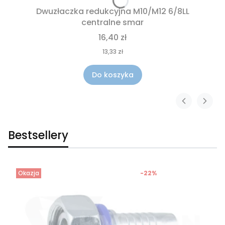
Dwuzłaczka redukcyjna M10/M12 6/8LL
centralne smar
16,40 zł
13,33 zł
Do koszyka
Bestsellery
Okazja
-22%