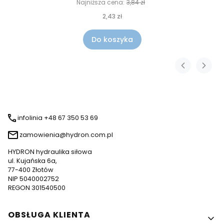
Najniższa cena:
3,84 zł
2,43 zł
Do koszyka
infolinia +48 67 350 53 69
zamowienia@hydron.com.pl
HYDRON hydraulika siłowa
ul. Kujańska 6a,
77-400 Złotów
NIP 5040002752
REGON 301540500
Linki w stopce
OBSŁUGA KLIENTA