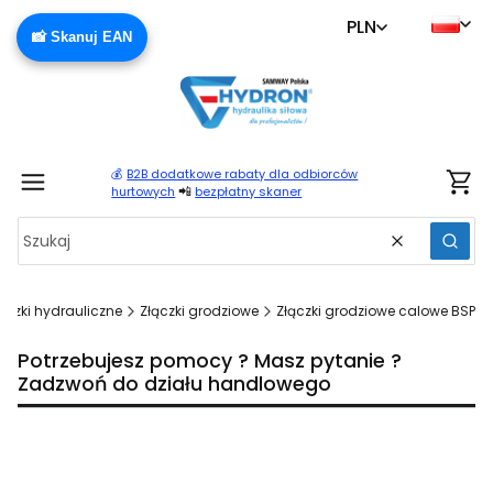
PLN
📸 Skanuj EAN
💰
B2B dodatkowe rabaty dla odbiorców
Produ
📲
hurtowych
bezpłatny skaner
Wyczyść
Szuka
ączki hydrauliczne
Złączki grodziowe
Złączki grodziowe calowe BSP
Potrzebujesz pomocy ? Masz pytanie ?
Zadzwoń do działu handlowego