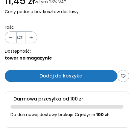
Cena
11,45 zł
w tym 23% VAT
w tym
23%
VAT
Ceny podane bez kosztów dostawy.
Ilość
szt.
Dostępność:
towar na magazynie
Dodaj do koszyka
Darmowa przesyłka od 100 zł
Do darmowej dostawy brakuje Ci jedynie
100 zł