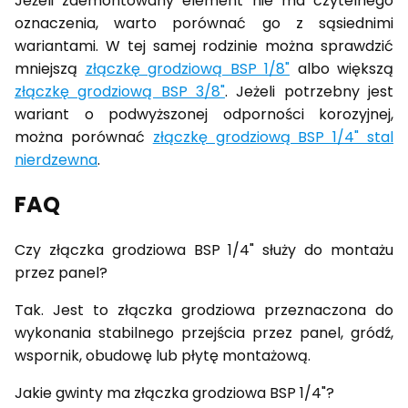
Jeżeli zdemontowany element nie ma czytelnego
oznaczenia, warto porównać go z sąsiednimi
wariantami. W tej samej rodzinie można sprawdzić
mniejszą
złączkę grodziową BSP 1/8"
albo większą
złączkę grodziową BSP 3/8"
. Jeżeli potrzebny jest
wariant o podwyższonej odporności korozyjnej,
można porównać
złączkę grodziową BSP 1/4" stal
nierdzewna
.
FAQ
Czy złączka grodziowa BSP 1/4" służy do montażu
przez panel?
Tak. Jest to złączka grodziowa przeznaczona do
wykonania stabilnego przejścia przez panel, gródź,
wspornik, obudowę lub płytę montażową.
Jakie gwinty ma złączka grodziowa BSP 1/4"?