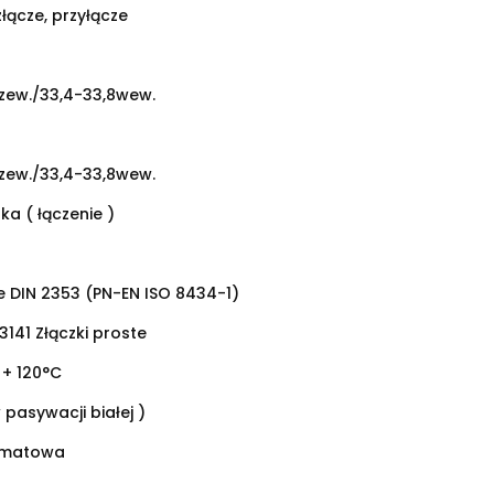
złącze, przyłącze
9zew./33,4-33,8wew.
9zew./33,4-33,8wew.
ka ( łączenie )
 DIN 2353 (PN-EN ISO 8434-1)
141 Złączki proste
 + 120°C
 pasywacji białej )
omatowa