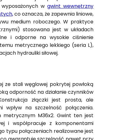
ej wyposażonych w
gwint wewnętrzny
stych
,
co oznacza, że zapewnia liniowe,
pływu medium roboczego. W praktyce
trznymi) stosowana jest w układach
elne i odporne na wysokie ciśnienie
stemu metrycznego lekkiego (seria L),
jach hydrauliki siłowej.
j ze stali węglowej pokrytej powłoką
oką odporność na działanie czynników
nstrukcja złączki jest prosta, ale
i wpływ na szczelność połączenia.
 metrycznym M36x2. Gwint ten jest
wej i współpracuje z komponentami
o typu połączeniach realizowane jest
y, co gwarantuje szczelność nawet przy