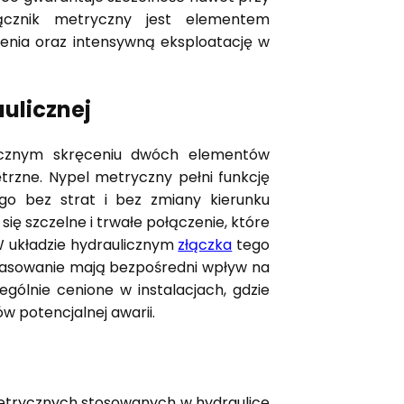
ącznik metryczny jest elementem
nia oraz intensywną eksploatację w
aulicznej
nicznym skręceniu dwóch elementów
trzne. Nypel metryczny pełni funkcję
go bez strat i bez zmiany kierunku
ię szczelne i trwałe połączenie, które
W układzie hydraulicznym
złączka
tego
opasowanie mają bezpośredni wpływ na
gólnie cenione w instalacjach, gdzie
w potencjalnej awarii.
etrycznych stosowanych w hydraulice