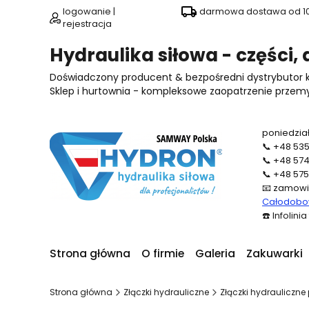
logowanie |
darmowa dostawa od 100
rejestracja
Hydraulika siłowa - części,
Doświadczony producent & bezpośredni dystrybutor
Sklep i hurtownia - kompleksowe zaopatrzenie przemysł
poniedział
📞
+48 535
📞
+48 574
📞
+48 575
📧
zamowi
Całodobow
☎️
Infolini
Strona główna
O firmie
Galeria
Zakuwarki
Strona główna
Złączki hydrauliczne
Złączki hydrauliczne 