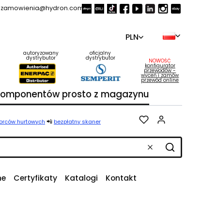
zamowienia@hydron.com.pl
PLN
autoryzowany
oficjalny
dystrybutor
dystrybutor
NOWOŚĆ
konfigurator
przewodów -
wyceń i zamów
przewód online
 komponentów prosto z magazynu
Produkty w k
📲
iorców hurtowych
bezpłatny skaner
Wyczyść
Szukaj
ne
Certyfikaty
Katalogi
Kontakt