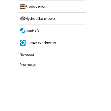
Producenci
Hydraulika siłowa
ecoHYD
PONAR Wadowice
Nowości
Promocje
Koniec menu