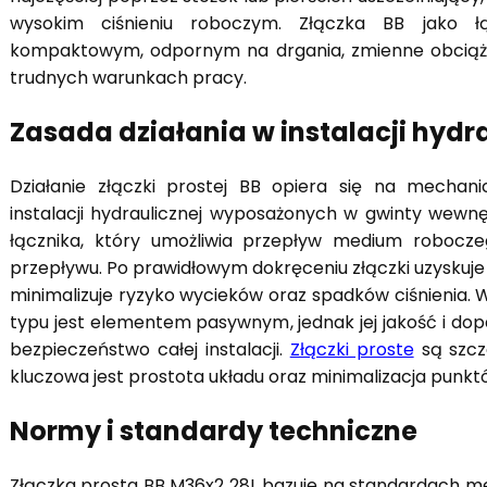
wysokim ciśnieniu roboczym. Złączka BB jako ł
kompaktowym, odpornym na drgania, zmienne obciąże
trudnych warunkach pracy.
Zasada działania w instalacji hydr
Działanie złączki prostej BB opiera się na mecha
instalacji hydraulicznej wyposażonych w gwinty wewnę
łącznika, który umożliwia przepływ medium robocze
przepływu. Po prawidłowym dokręceniu złączki uzyskuje s
minimalizuje ryzyko wycieków oraz spadków ciśnienia. 
typu jest elementem pasywnym, jednak jej jakość i d
bezpieczeństwo całej instalacji.
Złączki proste
są szcze
kluczowa jest prostota układu oraz minimalizacja punktó
Normy i standardy techniczne
Złączka prosta BB M36x2 28L bazuje na standardach m