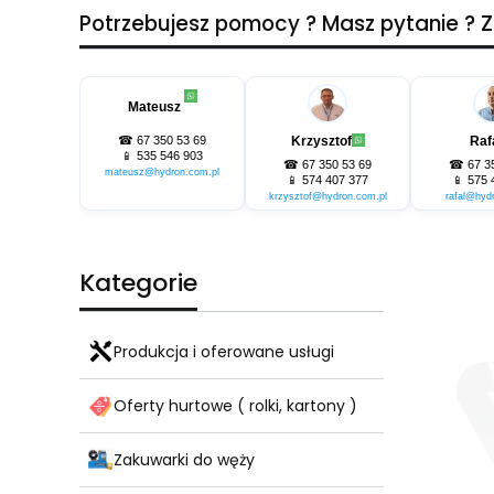
Potrzebujesz pomocy ? Masz pytanie ?
Mateusz
☎
67 350 53 69
Krzysztof
Raf
📱
535 546 903
☎
67 350 53 69
☎
67 3
mateusz@hydron.com.pl
📱
574 407 377
📱
575 
krzysztof@hydron.com.pl
rafal@hyd
Kategorie
Produkcja i oferowane usługi
Oferty hurtowe ( rolki, kartony )
Zakuwarki do węży