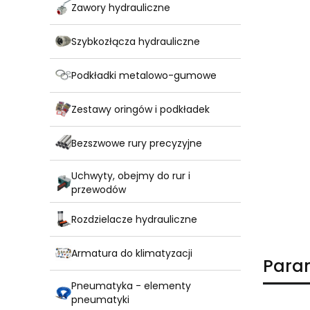
Zawory hydrauliczne
Szybkozłącza hydrauliczne
Podkładki metalowo-gumowe
Zestawy oringów i podkładek
Bezszwowe rury precyzyjne
Uchwyty, obejmy do rur i
przewodów
Rozdzielacze hydrauliczne
Armatura do klimatyzacji
Para
Pneumatyka - elementy
pneumatyki