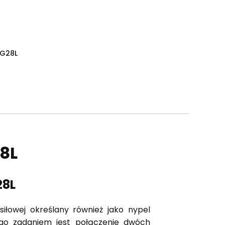
 G28L
8L
28L
iłowej określany również jako nypel
ego zadaniem jest połączenie dwóch