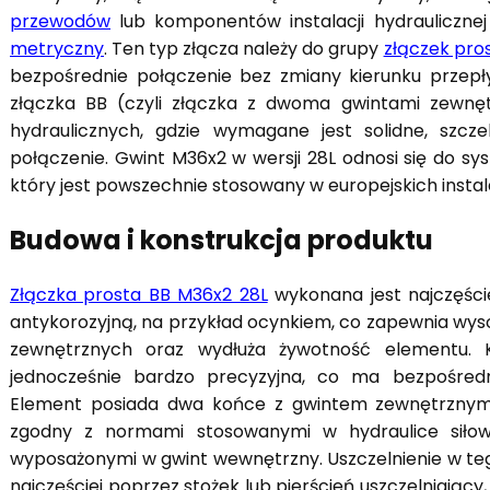
przewodów
lub komponentów instalacji hydrauliczn
metryczny
. Ten typ złącza należy do grupy
złączek pro
bezpośrednie połączenie bez zmiany kierunku prze
złączka BB (czyli złączka z dwoma gwintami zewnę
hydraulicznych, gdzie wymagane jest solidne, szcz
połączenie. Gwint M36x2 w wersji 28L odnosi się do sy
który jest powszechnie stosowany w europejskich instalac
Budowa i konstrukcja produktu
Złączka prosta BB M36x2 28L
wykonana jest najczęście
antykorozyjną, na przykład ocynkiem, co zapewnia wys
zewnętrznych oraz wydłuża żywotność elementu. Ko
jednocześnie bardzo precyzyjna, co ma bezpośredn
Element posiada dwa końce z gwintem zewnętrznym
zgodny z normami stosowanymi w hydraulice siło
wyposażonymi w gwint wewnętrzny. Uszczelnienie w teg
najczęściej poprzez stożek lub pierścień uszczelniając