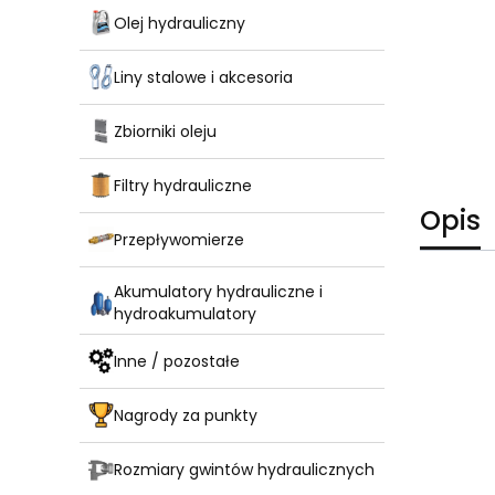
Olej hydrauliczny
Liny stalowe i akcesoria
Zbiorniki oleju
Filtry hydrauliczne
Opis
Przepływomierze
Akumulatory hydrauliczne i
hydroakumulatory
Inne / pozostałe
Nagrody za punkty
Rozmiary gwintów hydraulicznych