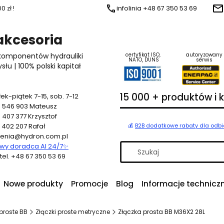
 zł !
infolinia +48 67 350 53 69
 akcesoria
 komponentów hydrauliki
certyfikat ISO,
autoryzowany
NATO, DUNS
serwis
u | 100% polski kapitał
15 000 + produktów i
ek-piątek 7-15, sob. 7-12
 546 903
Mateusz
 407 377
Krzysztof
 402 207
Rafał
💰
B2B dodatkowe rabaty dla odb
enia@hydron.com.pl
y doradca AI 24/7
✨
a tel. +48 67 350 53 69
Nowe produkty
Promocje
Blog
Informacje technicz
proste BB
Złączki proste metryczne
Złączka prosta BB M36X2 28L