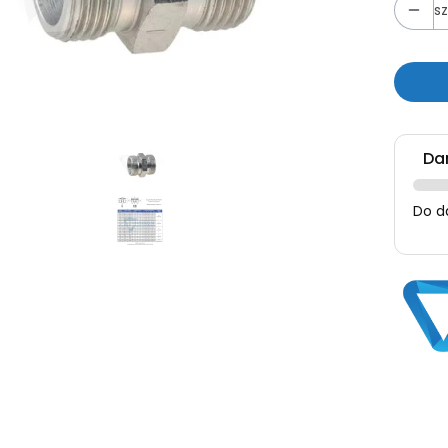
sz
Da
Do d