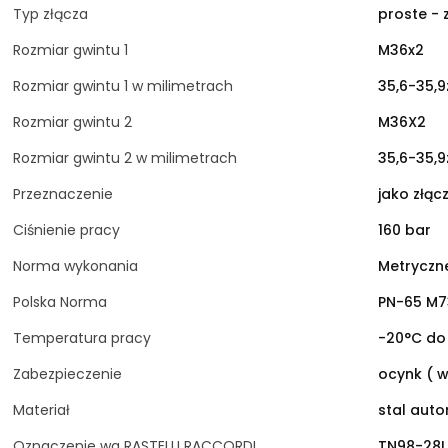
Typ złącza
proste - 
Rozmiar gwintu 1
M36x2
Rozmiar gwintu 1 w milimetrach
35,6-35,
Rozmiar gwintu 2
M36X2
Rozmiar gwintu 2 w milimetrach
35,6-35,
Przeznaczenie
jako złącz
Ciśnienie pracy
160 bar
Norma wykonania
Metryczne
Polska Norma
PN-65 M73
Temperatura pracy
-20°C do
Zabezpieczenie
ocynk ( w
Materiał
stal aut
Oznaczenie wg RASTELLI RACCORDI
TN98-28L