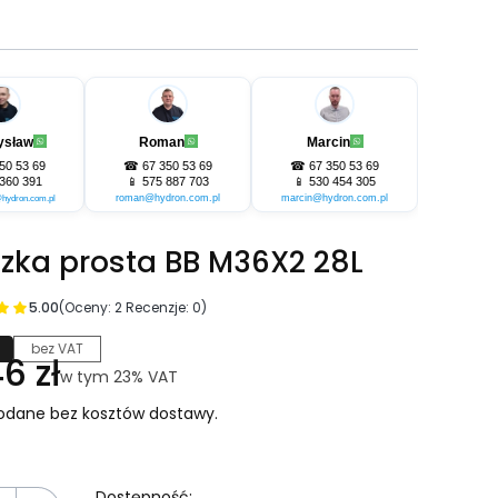
ysław
Roman
Marcin
50 53 69
☎
67 350 53 69
☎
67 350 53 69
360 391
📱
575 887 703
📱
530 454 305
roman@hydron.com.pl
marcin@hydron.com.pl
hydron.com.pl
czka prosta BB M36X2 28L
5.00
(Oceny: 2 Recenzje: 0)
bez VAT
na
6 zł
w tym 23% VAT
w tym
23%
VAT
odane bez kosztów dostawy.
Dostępność: