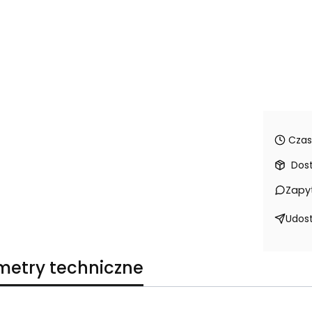
Czas
Dos
Zapy
Udost
metry techniczne