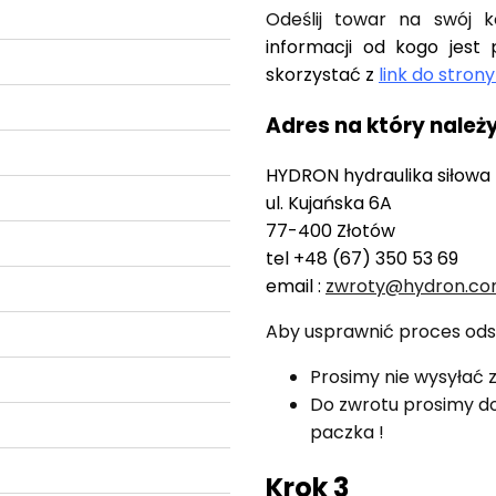
Odeślij towar na swój 
informacji od kogo jest
skorzystać z
link do stron
Adres na który należ
HYDRON hydraulika siłowa
ul. Kujańska 6A
77-400 Złotów
tel +48 (67) 350 53 69
email :
zwroty@hydron.co
Aby usprawnić proces ods
Prosimy nie wysyłać 
Do zwrotu prosimy do
paczka !
Krok 3