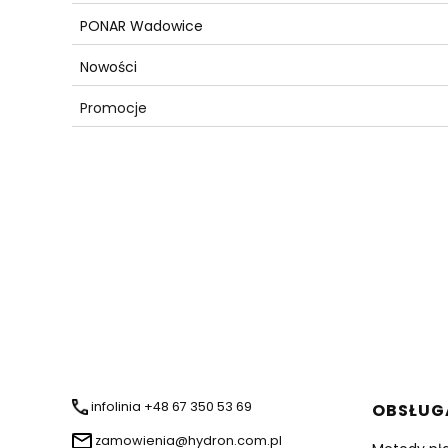
PONAR Wadowice
Nowości
Promocje
Koniec menu
Linki 
infolinia +48 67 350 53 69
OBSŁUG
zamowienia@hydron.com.pl