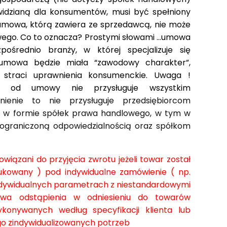
widzianą dla konsumentów, musi być spełniony
umowa, którą zawiera ze sprzedawcą, nie może
go. Co to oznacza? Prostymi słowami ...umowa
ośrednio branży, w której specjalizuje się
i umowa będzie miała “zawodowy charakter”,
 straci uprawnienia konsumenckie. Uwaga !
a od umowy nie przysługuje wszystkim
nienie to nie przysługuje przedsiębiorcom
 w formie spółek prawa handlowego, w tym w
 ograniczoną odpowiedzialnością oraz spółkom
wiązani do przyjęcia zwrotu jeżeli towar został
kowany ) pod indywidualne zamówienie ( np.
ndywidualnych parametrach z niestandardowymi
rawa odstąpienia w odniesieniu do towarów
konywanych według specyfikacji klienta lub
ego zindywidualizowanych potrzeb