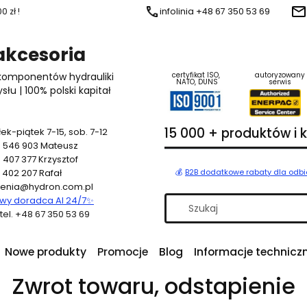
 zł !
infolinia +48 67 350 53 69
 akcesoria
 komponentów hydrauliki
certyfikat ISO,
autoryzowany
NATO, DUNS
serwis
u | 100% polski kapitał
15 000 + produktów i
ek-piątek 7-15, sob. 7-12
 546 903
Mateusz
 407 377
Krzysztof
 402 207
Rafał
💰
B2B dodatkowe rabaty dla odb
enia@hydron.com.pl
y doradca AI 24/7
✨
a tel. +48 67 350 53 69
Nowe produkty
Promocje
Blog
Informacje technicz
Zwrot towaru, odstapienie