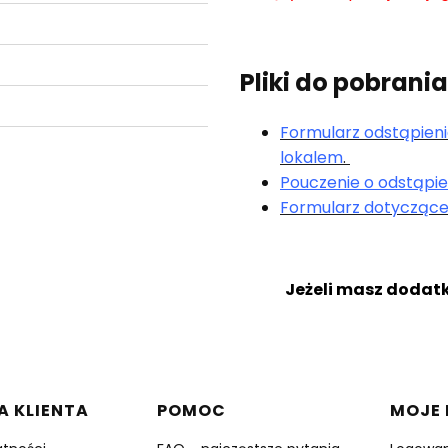
Pliki do pobrania
Formularz odstąpieni
lokalem
.
Pouczenie o odstąpi
Formularz dotyczące 
Jeżeli masz dodatk
w stopce
A KLIENTA
POMOC
MOJE