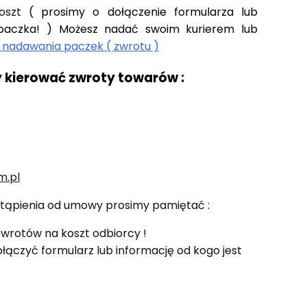
koszt
( prosimy o dołączenie formularza lub
 paczka! )
Możesz nadać swoim kurierem lub
y nadawania paczek ( zwrotu )
y kierować zwroty towarów :
m.pl
tąpienia od umowy prosimy pamiętać :
zwrotów na koszt odbiorcy !
łączyć formularz lub informację od kogo jest