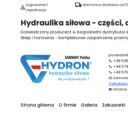
logowanie |
darmowa dostawa od 100
rejestracja
Hydraulika siłowa - części,
Doświadczony producent & bezpośredni dystrybutor
Sklep i hurtownia - kompleksowe zaopatrzenie przemysł
poniedział
📞
+48 535
📞
+48 574
📞
+48 575
📧
zamowi
Całodobow
☎️
Infolini
Strona główna
O firmie
Galeria
Zakuwarki