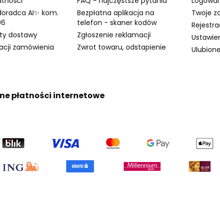
atności
FAQ - najczęstsze pytania
Logowan
doradca AI✨ kom.
Bezpłatna aplikacja na
Twoje z
96
telefon - skaner kodów
Rejestra
zty dostawy
Zgłoszenie reklamacji
Ustawie
zacji zamówienia
Zwrot towaru, odstapienie
Ulubion
ne płatności internetowe