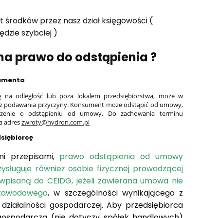
t środków przez nasz dział księgowości (
ędzie szybciej )
 ma prawo do odstąpienia ?
sumenta
 na odległość lub poza lokalem przedsiębiorstwa, może w
 bez podawania przyczyny. Konsument może odstąpić od umowy,
adczenie o odstąpieniu od umowy. Do zachowania terminu
a adres
zwroty@hydron.com.pl
dsiębiorcę
mi przepisami,
prawo odstąpienia od umowy
zysługuje również osobie fizycznej prowadzącej
wpisaną do CEIDG, jeżeli zawierana umowa nie
 zawodowego
, w szczególności wynikającego z
działalności gospodarczej.
Aby przedsiębiorca
gospodarczą (nie dotyczy spółek handlowych)