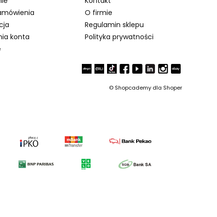
ie
Kontakt
amówienia
O firmie
cja
Regulamin sklepu
nia konta
Polityka prywatności
e
©
Shopcademy dla
Shoper