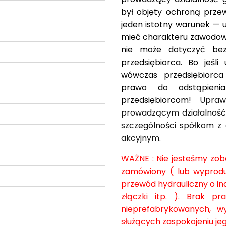
był objęty ochroną prze
jeden istotny warunek — 
mieć charakteru zawodowe
nie może dotyczyć bezp
przedsiębiorca. Bo jeśl
wówczas przedsiębiorca
prawo do odstąpieni
przedsiębiorcom!
Upraw
prowadzącym działalność
szczególności spółkom z
akcyjnym.
WAŻNE : Nie jesteśmy zobo
zamówiony ( lub wyprodu
przewód hydrauliczny o i
złączki itp. ). Brak p
nieprefabrykowanych, wy
służących zaspokojeniu j