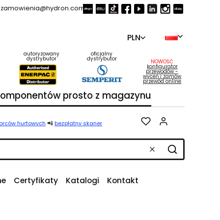
zamowienia@hydron.com.pl
PLN
autoryzowany
oficjalny
dystrybutor
dystrybutor
NOWOŚĆ
konfigurator
przewodów -
wyceń i zamów
przewód online
 komponentów prosto z magazynu
Produkty w k
📲
iorców hurtowych
bezpłatny skaner
Wyczyść
Szukaj
ne
Certyfikaty
Katalogi
Kontakt