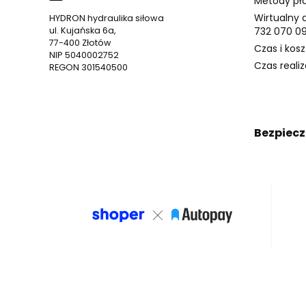
Metody pł
Wirtualny 
HYDRON hydraulika siłowa
ul. Kujańska 6a,
732 070 0
77-400 Złotów
Czas i kos
NIP 5040002752
Czas reali
REGON 301540500
Bezpiecz