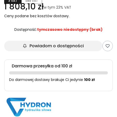
z VAT
bez VAT
Cena
1 808,10 zł
w tym 23% VAT
w tym
23%
VAT
Ceny podane bez kosztów dostawy.
Dostępność:
tymczasowo niedostępny (brak)
Powiadom o dostępności
Darmowa przesyłka od 100 zł
Do darmowej dostawy brakuje Ci jedynie
100 zł