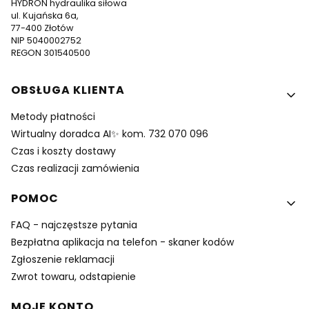
HYDRON hydraulika siłowa
ul. Kujańska 6a,
77-400 Złotów
NIP 5040002752
REGON 301540500
Linki w stopce
OBSŁUGA KLIENTA
Metody płatności
Wirtualny doradca AI✨ kom. 732 070 096
Czas i koszty dostawy
Czas realizacji zamówienia
POMOC
FAQ - najczęstsze pytania
Bezpłatna aplikacja na telefon - skaner kodów
Zgłoszenie reklamacji
Zwrot towaru, odstapienie
MOJE KONTO