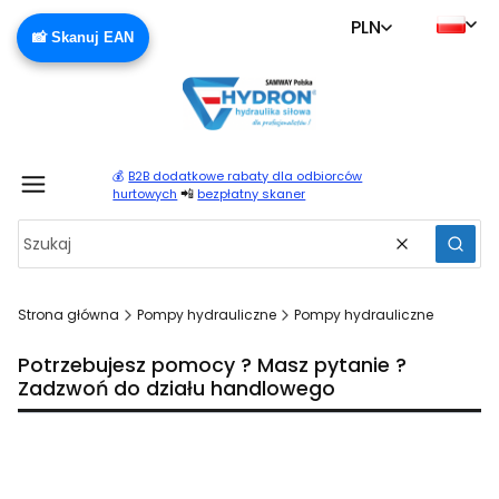
PLN
📸 Skanuj EAN
💰
B2B dodatkowe rabaty dla odbiorców
Produ
📲
hurtowych
bezpłatny skaner
Wyczyść
Szuka
Strona główna
Pompy hydrauliczne
Pompy hydrauliczne
Potrzebujesz pomocy ? Masz pytanie ?
Zadzwoń do działu handlowego