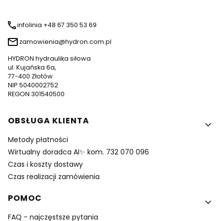
infolinia +48 67 350 53 69
zamowienia@hydron.com.pl
HYDRON hydraulika siłowa
ul. Kujańska 6a,
77-400 Złotów
NIP 5040002752
REGON 301540500
Linki w stopce
OBSŁUGA KLIENTA
Metody płatności
Wirtualny doradca AI✨ kom. 732 070 096
Czas i koszty dostawy
Czas realizacji zamówienia
POMOC
FAQ - najczęstsze pytania