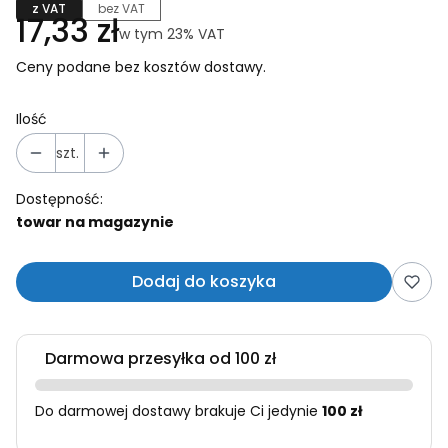
z VAT
bez VAT
Cena
17,33 zł
w tym 23% VAT
w tym
23%
VAT
Ceny podane bez kosztów dostawy.
Ilość
szt.
Dostępność:
towar na magazynie
Dodaj do koszyka
Darmowa przesyłka od 100 zł
Do darmowej dostawy brakuje Ci jedynie
100 zł