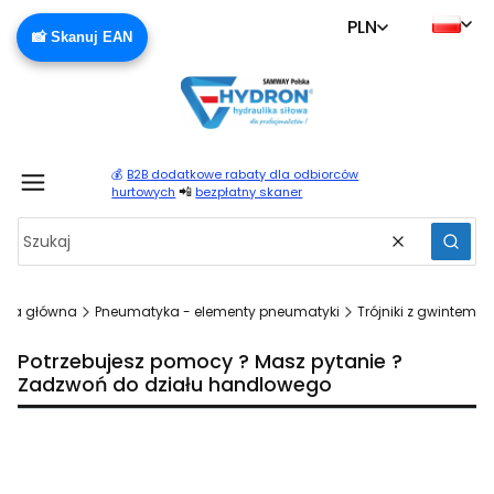
PLN
📸 Skanuj EAN
💰
B2B dodatkowe rabaty dla odbiorców
Produ
📲
hurtowych
bezpłatny skaner
Wyczyść
Szuka
ona główna
Pneumatyka - elementy pneumatyki
Trójniki z gwintem
Potrzebujesz pomocy ? Masz pytanie ?
Zadzwoń do działu handlowego