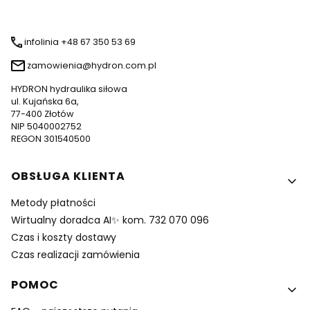
infolinia +48 67 350 53 69
zamowienia@hydron.com.pl
HYDRON hydraulika siłowa
ul. Kujańska 6a,
77-400 Złotów
NIP 5040002752
REGON 301540500
Linki w stopce
OBSŁUGA KLIENTA
Metody płatności
Wirtualny doradca AI✨ kom. 732 070 096
Czas i koszty dostawy
Czas realizacji zamówienia
POMOC