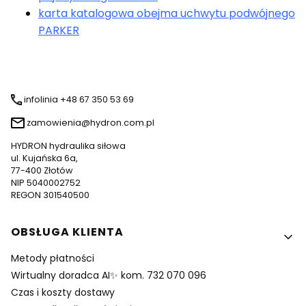
karta katalogowa obejma uchwytu podwójnego
PARKER
infolinia +48 67 350 53 69
zamowienia@hydron.com.pl
HYDRON hydraulika siłowa
ul. Kujańska 6a,
77-400 Złotów
NIP 5040002752
REGON 301540500
Linki w stopce
OBSŁUGA KLIENTA
Metody płatności
Wirtualny doradca AI✨ kom. 732 070 096
Czas i koszty dostawy