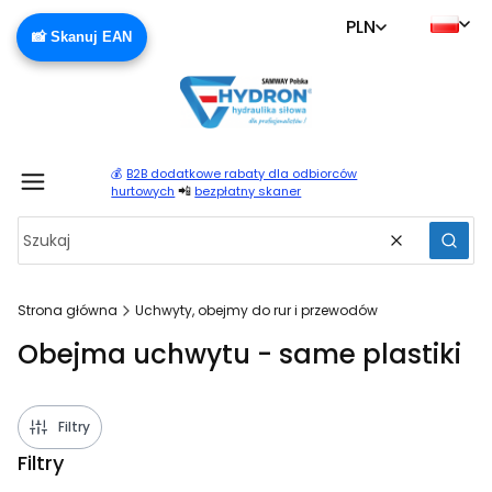
PLN
📸 Skanuj EAN
💰
B2B dodatkowe rabaty dla odbiorców
Produ
📲
hurtowych
bezpłatny skaner
Wyczyść
Szuka
Strona główna
Uchwyty, obejmy do rur i przewodów
Obejma uchwytu - same plastiki
Filtry
Filtry