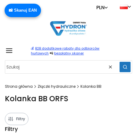
PLN
📸 Skanuj EAN
💰
B2B dodatkowe rabaty dla odbiorców
Produ
📲
hurtowych
bezpłatny skaner
Wyczyść
Szuka
Strona główna
Złączki hydrauliczne
Kolanka BB
Kolanka BB ORFS
Filtry
Filtry