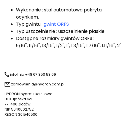
Wykonanie : stal automatowa pokryta
ocynkiem.
Typ gwintu :
gwint ORFS
Typ uszczelnienie : uszczelnienie płaskie
Dostępne rozmiary gwintów ORFS :
9/16'', 11/16'', 13/16'', 1/2'', 1", 1.3/16'', 1.7/16'', 1.11/16'', 2"
infolinia +48 67 350 53 69
zamowienia@hydron.com.pl
HYDRON hydraulika siłowa
ul. Kujańska 6a,
77-400 Złotów
NIP 5040002752
REGON 301540500