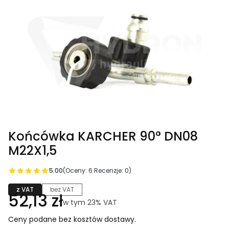
Końcówka KARCHER 90° DN08
M22X1,5
5.00
(Oceny: 6 Recenzje: 0)
z VAT
bez VAT
Cena
52,13 zł
w tym 23% VAT
w tym
23%
VAT
Ceny podane bez kosztów dostawy.