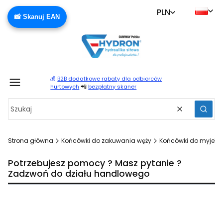
PLN
📸 Skanuj EAN
💰
B2B dodatkowe rabaty dla odbiorców
Produ
📲
hurtowych
bezpłatny skaner
Wyczyść
Szuka
Strona główna
Końcówki do zakuwania węży
Końcówki do myjek c
Potrzebujesz pomocy ? Masz pytanie ?
Zadzwoń do działu handlowego