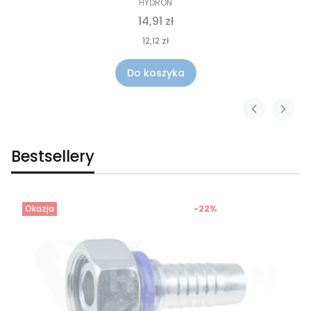
HYDRON
14,91 zł
12,12 zł
Do koszyka
Bestsellery
Okazja
-22%