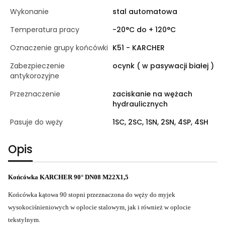
Wykonanie
stal automatowa
Temperatura pracy
-20°C do + 120°C
Oznaczenie grupy końcówki
K51 - KARCHER
Zabezpieczenie
ocynk ( w pasywacji białej )
antykorozyjne
Przeznaczenie
zaciskanie na wężach
hydraulicznych
Pasuje do węży
1SC, 2SC, 1SN, 2SN, 4SP, 4SH
Opis
Końcówka KARCHER 90° DN08 M22X1,5
Końcówka kątowa 90 stopni przeznaczona do węży do myjek
wysokociśnieniowych w oplocie stalowym, jak i również w oplocie
tekstylnym.