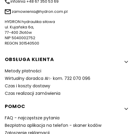
infolinia +48 67 350 53 69
zamowienia@hydron.com.pl
HYDRON hydraulika siłowa
ul. Kujańska 6a,
77-400 Złotów
NIP 5040002752
REGON 301540500
Linki w stopce
OBSŁUGA KLIENTA
Metody płatności
Wirtualny doradca AI✨ kom. 732 070 096
Czas i koszty dostawy
Czas realizacji zamówienia
POMOC
FAQ - najczęstsze pytania
Bezpłatna aplikacja na telefon - skaner kodów
Zgłoszenie reklamacji