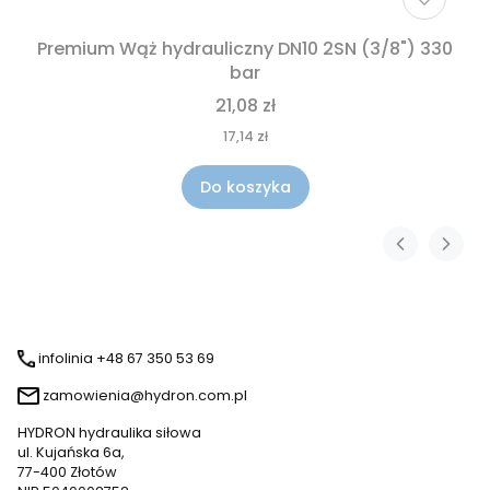
Premium Wąż hydrauliczny DN10 2SN (3/8") 330
bar
21,08 zł
17,14 zł
Do koszyka
infolinia +48 67 350 53 69
zamowienia@hydron.com.pl
HYDRON hydraulika siłowa
ul. Kujańska 6a,
77-400 Złotów