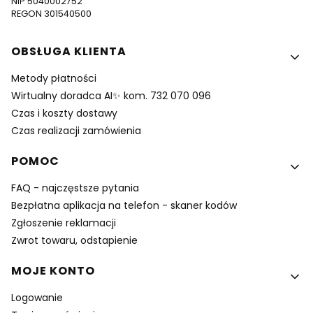
NIP 5040002752
REGON 301540500
Linki w stopce
OBSŁUGA KLIENTA
Metody płatności
Wirtualny doradca AI✨ kom. 732 070 096
Czas i koszty dostawy
Czas realizacji zamówienia
POMOC
FAQ - najczęstsze pytania
Bezpłatna aplikacja na telefon - skaner kodów
Zgłoszenie reklamacji
Zwrot towaru, odstapienie
MOJE KONTO
Logowanie