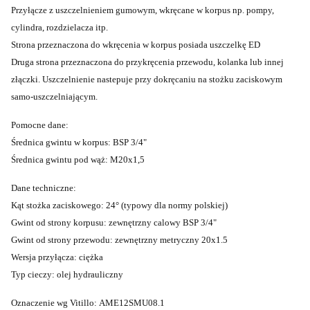
Przyłącze z uszczelnieniem gumowym, wkręcane w korpus np. pompy,
cylindra, rozdzielacza itp.
Strona przeznaczona do wkręcenia w korpus posiada uszczelkę ED
Druga strona przeznaczona do przykręcenia przewodu, kolanka lub innej
złączki. Uszczelnienie nastepuje przy dokręcaniu na stożku zaciskowym
samo-uszczelniającym.
Pomocne dane:
Średnica gwintu w korpus: BSP 3/4"
Średnica gwintu pod wąż: M20x1,5
Dane techniczne:
Kąt stożka zaciskowego: 24° (typowy dla normy polskiej)
Gwint od strony korpusu: zewnętrzny calowy BSP 3/4"
Gwint od strony przewodu: zewnętrzny metryczny 20x1.5
Wersja przyłącza: ciężka
Typ cieczy: olej hydrauliczny
Oznaczenie wg Vitillo: AME12SMU08.1