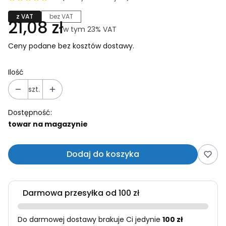
z VAT
bez VAT
Cena
21,08 zł
w tym 23% VAT
w tym
23%
VAT
Ceny podane bez kosztów dostawy.
Ilość
szt.
Dostępność:
towar na magazynie
Dodaj do koszyka
Darmowa przesyłka od 100 zł
Do darmowej dostawy brakuje Ci jedynie
100 zł