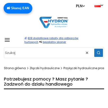
PLN
📸 Skanuj EAN
💰
B2B dodatkowe rabaty dla odbiorców
Produ
📲
hurtowych
bezpłatny skaner
Wyczyść
Szuka
Strona główna
Złączki hydrauliczne
Przyłączki hydrauliczne proste
Potrzebujesz pomocy ? Masz pytanie ?
Zadzwoń do działu handlowego