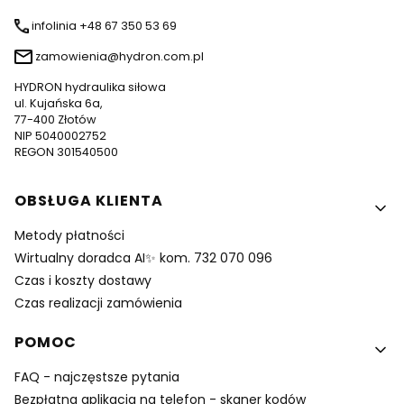
infolinia +48 67 350 53 69
zamowienia@hydron.com.pl
HYDRON hydraulika siłowa
ul. Kujańska 6a,
77-400 Złotów
NIP 5040002752
REGON 301540500
Linki w stopce
OBSŁUGA KLIENTA
Metody płatności
Wirtualny doradca AI✨ kom. 732 070 096
Czas i koszty dostawy
Czas realizacji zamówienia
POMOC
FAQ - najczęstsze pytania
Bezpłatna aplikacja na telefon - skaner kodów