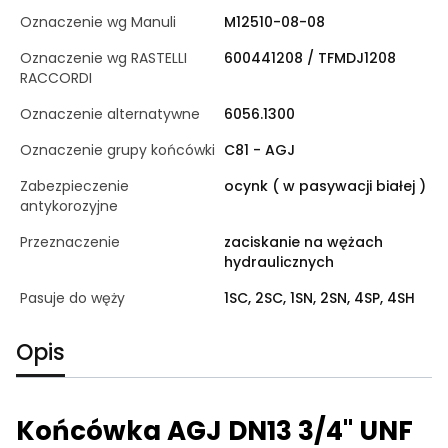
Oznaczenie wg Manuli
M12510-08-08
Oznaczenie wg RASTELLI
600441208 / TFMDJ1208
RACCORDI
Oznaczenie alternatywne
6056.1300
Oznaczenie grupy końcówki
C81 - AGJ
Zabezpieczenie
ocynk ( w pasywacji białej )
antykorozyjne
Przeznaczenie
zaciskanie na wężach
hydraulicznych
Pasuje do węży
1SC, 2SC, 1SN, 2SN, 4SP, 4SH
Opis
Końcówka AGJ DN13 3/4" UNF