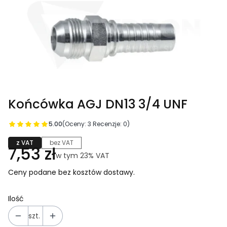
Końcówka AGJ DN13 3/4 UNF
5.00
(Oceny: 3 Recenzje: 0)
z VAT
bez VAT
Cena
7,53 zł
w tym 23% VAT
w tym
23%
VAT
Ceny podane bez kosztów dostawy.
Ilość
szt.