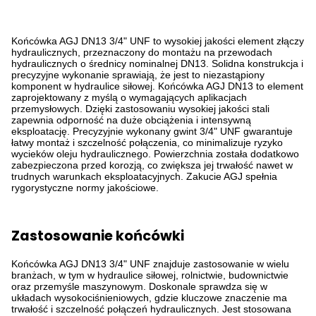
Końcówka AGJ DN13 3/4" UNF to wysokiej jakości element złączy
hydraulicznych, przeznaczony do montażu na przewodach
hydraulicznych o średnicy nominalnej DN13. Solidna konstrukcja i
precyzyjne wykonanie sprawiają, że jest to niezastąpiony
komponent w hydraulice siłowej. Końcówka AGJ DN13 to element
zaprojektowany z myślą o wymagających aplikacjach
przemysłowych. Dzięki zastosowaniu wysokiej jakości stali
zapewnia odporność na duże obciążenia i intensywną
eksploatację. Precyzyjnie wykonany gwint 3/4" UNF gwarantuje
łatwy montaż i szczelność połączenia, co minimalizuje ryzyko
wycieków oleju hydraulicznego. Powierzchnia została dodatkowo
zabezpieczona przed korozją, co zwiększa jej trwałość nawet w
trudnych warunkach eksploatacyjnych. Zakucie AGJ spełnia
rygorystyczne normy jakościowe.
Zastosowanie końcówki
Końcówka AGJ DN13 3/4" UNF znajduje zastosowanie w wielu
branżach, w tym w hydraulice siłowej, rolnictwie, budownictwie
oraz przemyśle maszynowym. Doskonale sprawdza się w
układach wysokociśnieniowych, gdzie kluczowe znaczenie ma
trwałość i szczelność połączeń hydraulicznych. Jest stosowana