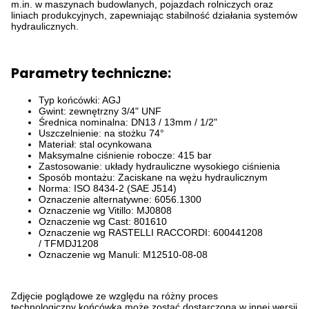
m.in. w maszynach budowlanych, pojazdach rolniczych oraz
liniach produkcyjnych, zapewniając stabilność działania systemów
hydraulicznych.
Parametry techniczne:
Typ końcówki: AGJ
Gwint: zewnętrzny 3/4" UNF
Średnica nominalna: DN13 / 13mm / 1/2"
Uszczelnienie: na stożku 74°
Materiał: stal ocynkowana
Maksymalne ciśnienie robocze: 415 bar
Zastosowanie: układy hydrauliczne wysokiego ciśnienia
Sposób montażu: Zaciskane na wężu hydraulicznym
Norma: ISO 8434-2 (SAE J514)
Oznaczenie alternatywne:
6056.1300
Oznaczenie wg Vitillo:
MJ0808
Oznaczenie wg Cast:
801610
Oznaczenie wg RASTELLI RACCORDI:
600441208
/
TFMDJ1208
Oznaczenie wg Manuli:
M12510-08-08
Zdjęcie poglądowe ze względu na różny proces
technologiczny końcówka może zostać dostarczona w innej wersji