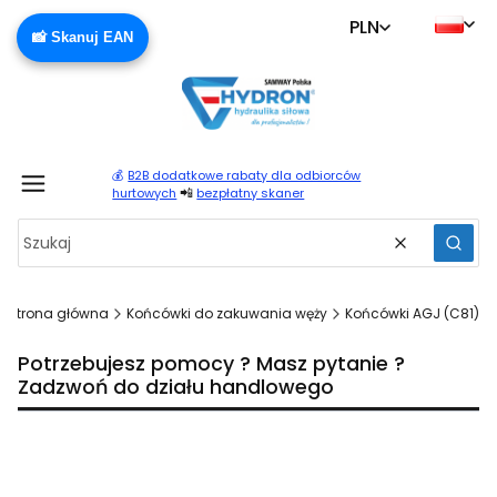
PLN
📸 Skanuj EAN
💰
B2B dodatkowe rabaty dla odbiorców
Produ
📲
hurtowych
bezpłatny skaner
Wyczyść
Szuka
Strona główna
Końcówki do zakuwania węży
Końcówki AGJ (C81)
Potrzebujesz pomocy ? Masz pytanie ?
Zadzwoń do działu handlowego