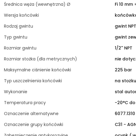
Średnica węża (wewnętrzna) Ø
Fi 10 mm 
Wersja końcówki
końcówka
Rodzaj gwintu
gwint NPT
Typ gwintu
gwint ze
Rozmiar gwintu
1/2'' NPT
Rozmiar stożka (dla metrycznych)
nie dotyc
Maksymalne ciśnienie końcówki
225 bar
Typ uszczelnienia końcówki
na stożku
Wykonanie
stal aut
Temperatura pracy
-20°C do
Oznaczenie alternatywne
6077.1310
Oznaczenie grupy końcówki
C31 - AG
Zabezpieczenie antykorozyjne
ocynk ( w