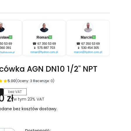
ysław
Roman
Marcin
50 53 69
☎
67 350 53 69
☎
67 350 53 69
360 391
📱
575 887 703
📱
530 454 305
roman@hydron.com.pl
marcin@hydron.com.pl
hydron.com.pl
cówka AGN DN10 1/2" NPT
5.00
(Oceny: 3 Recenzje: 0)
bez VAT
na
0 zł
w tym 23% VAT
w tym
23%
VAT
odane bez kosztów dostawy.
Dostępność: