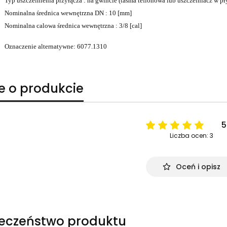
Typ uszczelnienia przyłącza : na gwincie (taśma teflonowa lub uszczelniacz w pł
Nominalna średnica wewnętrzna DN : 10 [mm]
Nominalna calowa średnica wewnętrzna : 3/8 [cal]
Oznaczenie alternatywne: 6077.1310
e o produkcie
5
Liczba ocen: 3
Oceń i opisz
ieczeństwo produktu