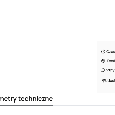
Czas
Dos
Zapy
Udost
metry techniczne