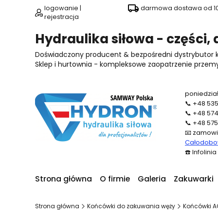
logowanie |
darmowa dostawa od 100
rejestracja
Hydraulika siłowa - części,
Doświadczony producent & bezpośredni dystrybutor
Sklep i hurtownia - kompleksowe zaopatrzenie przemysł
poniedział
📞
+48 535
📞
+48 574
📞
+48 575
📧
zamowi
Całodobow
☎️
Infolini
Strona główna
O firmie
Galeria
Zakuwarki
Strona główna
Końcówki do zakuwania węży
Końcówki A