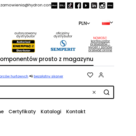
zamowienia@hydron.com.pl
PLN
autoryzowany
oficjalny
dystrybutor
dystrybutor
NOWOŚĆ
konfigurator
przewodów -
wyceń i zamów
przewód online
 komponentów prosto z magazynu
Produkty w k
📲
iorców hurtowych
bezpłatny skaner
Wyczyść
Szukaj
ne
Certyfikaty
Katalogi
Kontakt