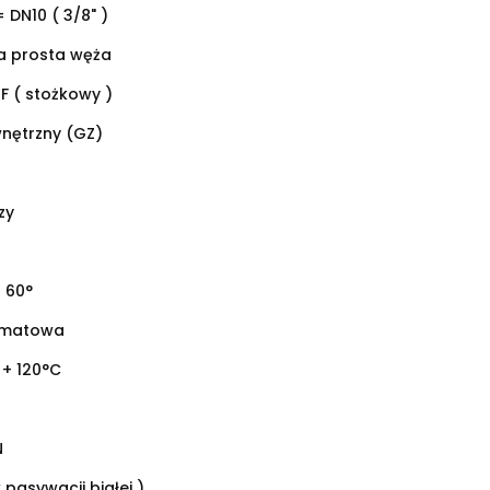
= DN10 ( 3/8" )
 prosta węża
F ( stożkowy )
wnętrzny (GZ)
zy
 60°
omatowa
 + 120°C
N
 pasywacji białej )