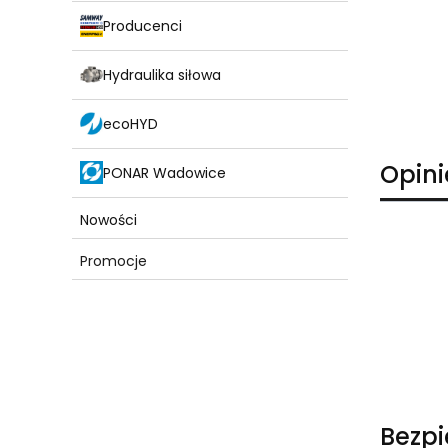
Producenci
Hydraulika siłowa
ecoHYD
Opini
PONAR Wadowice
Nowości
Promocje
Koniec menu
Bezp