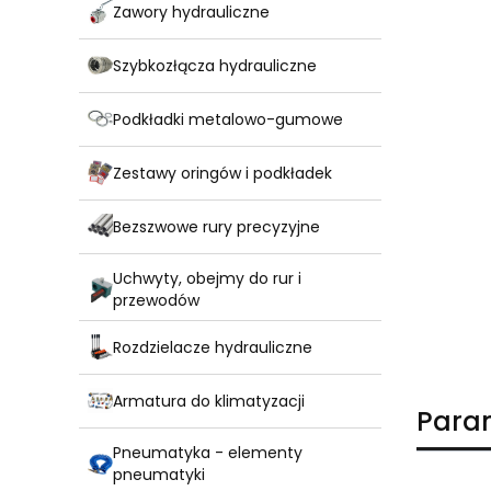
Zawory hydrauliczne
Szybkozłącza hydrauliczne
Podkładki metalowo-gumowe
Zestawy oringów i podkładek
Bezszwowe rury precyzyjne
Uchwyty, obejmy do rur i
przewodów
Rozdzielacze hydrauliczne
Armatura do klimatyzacji
Para
Pneumatyka - elementy
pneumatyki