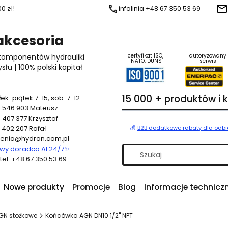
 zł !
infolinia +48 67 350 53 69
 akcesoria
 komponentów hydrauliki
certyfikat ISO,
autoryzowany
NATO, DUNS
serwis
u | 100% polski kapitał
15 000 + produktów i
ek-piątek 7-15, sob. 7-12
 546 903
Mateusz
 407 377
Krzysztof
 402 207
Rafał
💰
B2B dodatkowe rabaty dla odb
enia@hydron.com.pl
y doradca AI 24/7
✨
a tel. +48 67 350 53 69
Nowe produkty
Promocje
Blog
Informacje technicz
GN stożkowe
Końcówka AGN DN10 1/2" NPT