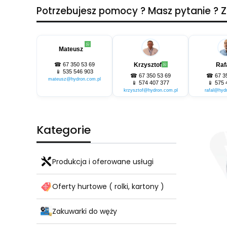
Potrzebujesz pomocy ? Masz pytanie ?
Mateusz
☎
67 350 53 69
Krzysztof
Raf
📱
535 546 903
☎
67 350 53 69
☎
67 3
mateusz@hydron.com.pl
📱
574 407 377
📱
575 
krzysztof@hydron.com.pl
rafal@hyd
Kategorie
Produkcja i oferowane usługi
Oferty hurtowe ( rolki, kartony )
Zakuwarki do węży