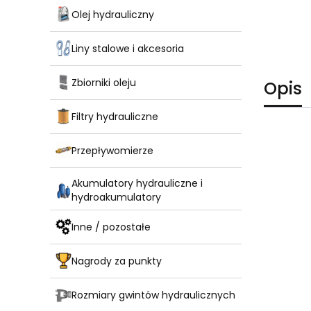
Olej hydrauliczny
Liny stalowe i akcesoria
Zbiorniki oleju
Opis
Filtry hydrauliczne
Przepływomierze
Akumulatory hydrauliczne i
hydroakumulatory
Inne / pozostałe
Nagrody za punkty
Rozmiary gwintów hydraulicznych