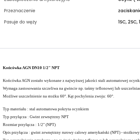
Przeznaczenie
zaciskan
Pasuje do węży
1SC, 2SC, 
Końcówka AGN DN10 1/2" NPT
Końcówka AGN zostało wykonane z najwyższej jakości stali automatowej ocynk
Wymaga zastosowania szczeliwa na gwincie np. taśmy teflonowej lub uszczelniac
Możliwe uszczelnienie na stożku 60°. Kąt pochylenia zwoju: 60°.
Typ materiału : stal automatowa pokryta ocynkiem
Typ przyłącza : Gwint zewnętrzny NPT
Rozmiar przyłącza : 1/2" (NPT)
Opis przyłącza : gwint zewnętrzny rurowy calowy amerykański (NPT) - stożkowy