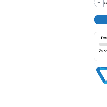
sz
Da
Do d