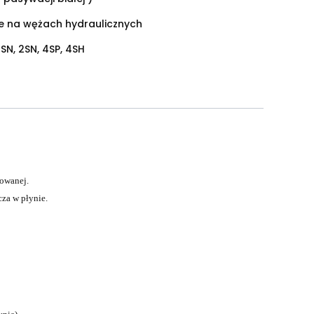
ie na wężach hydraulicznych
1SN, 2SN, 4SP, 4SH
owanej.
za w płynie.