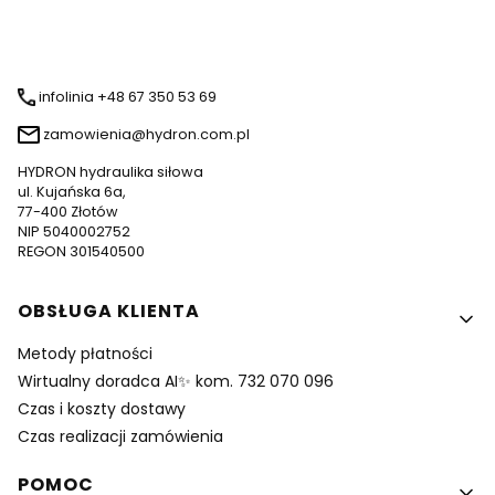
infolinia +48 67 350 53 69
zamowienia@hydron.com.pl
HYDRON hydraulika siłowa
ul. Kujańska 6a,
77-400 Złotów
NIP 5040002752
REGON 301540500
Linki w stopce
OBSŁUGA KLIENTA
Metody płatności
Wirtualny doradca AI✨ kom. 732 070 096
Czas i koszty dostawy
Czas realizacji zamówienia
POMOC