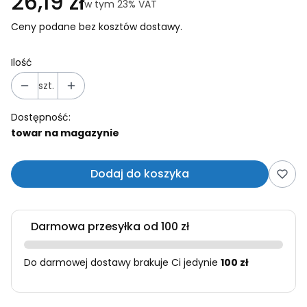
Cena
26,19 zł
w tym 23% VAT
w tym
23%
VAT
Ceny podane bez kosztów dostawy.
Ilość
szt.
Dostępność:
towar na magazynie
Dodaj do koszyka
Darmowa przesyłka od 100 zł
Do darmowej dostawy brakuje Ci jedynie
100 zł