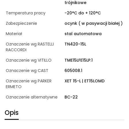
trójnikowe
Temperatura pracy
-20°C do + 120°C
Zabezpieczenie
ocynk ( w pasywacji białej )
Materiał
stal automatowa
Oznaczenie wg RASTELLI
TN420-15L
RACCORDI
Oznaczenie wg VITILLO
TME15LFE15LP.1
Oznaczenie wg CAST
605008.1
Oznaczenie wg PARKER
XET 15-L | ET15LOMD
ERMETO
Oznaczenie alternatywne
BC-22
Opis