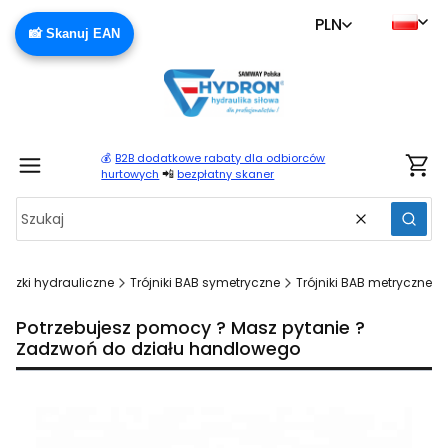
PLN
📸 Skanuj EAN
💰
B2B dodatkowe rabaty dla odbiorców
Produ
📲
hurtowych
bezpłatny skaner
Wyczyść
Szuka
łączki hydrauliczne
Trójniki BAB symetryczne
Trójniki BAB metryczne
Potrzebujesz pomocy ? Masz pytanie ?
Zadzwoń do działu handlowego