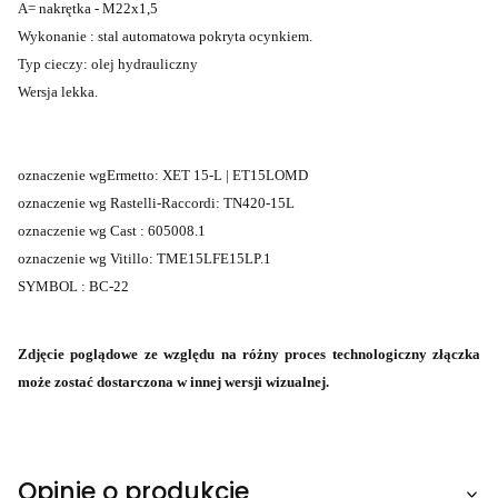
A= nakrętka - M22x1,5
Wykonanie : stal automatowa pokryta ocynkiem.
Typ cieczy: olej hydrauliczny
Wersja lekka.
oznaczenie wgErmetto: XET 15-L | ET15LOMD
oznaczenie wg Rastelli-Raccordi: TN420-15L
oznaczenie wg Cast : 605008.1
oznaczenie wg Vitillo: TME15LFE15LP.1
SYMBOL : BC-22
Zdjęcie poglądowe ze względu na różny proces technologiczny złączka
może zostać dostarczona w innej wersji wizualnej.
Opinie o produkcie