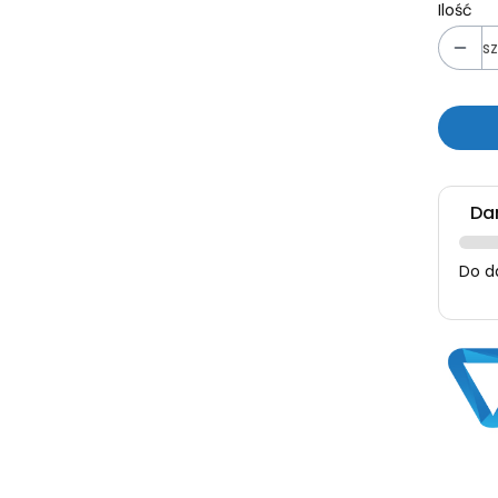
Ilość
sz
Da
Do d