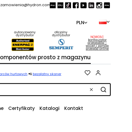
zamowienia@hydron.com.pl
PLN
autoryzowany
oficjalny
dystrybutor
dystrybutor
NOWOŚĆ
konfigurator
przewodów -
wyceń i zamów
przewód online
 komponentów prosto z magazynu
Produkty w k
📲
iorców hurtowych
bezpłatny skaner
Wyczyść
Szukaj
ne
Certyfikaty
Katalogi
Kontakt