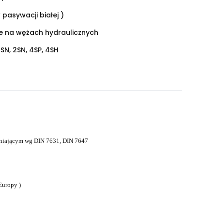
 pasywacji białej )
ie na wężach hydraulicznych
1SN, 2SN, 4SP, 4SH
elniającym wg DIN 7631, DIN 7647
Europy )