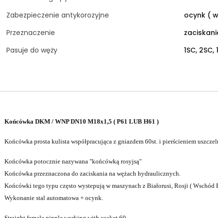
Zabezpieczenie antykorozyjne
ocynk ( w
Przeznaczenie
zaciskan
Pasuje do węży
1SC, 2SC, 
Końcówka DKM / WNP DN10 M18x1,5 ( P61 LUB H61 )
Końcówka prosta kulista współpracująca z gniazdem 60st. i pierścieniem uszcz
Końcówka potocznie nazywana "końcówką rosyjsą"
Końcówka przeznaczona do zaciskania na wężach hydraulicznych.
Końcówki tego typu często wystepują w maszynach z Białorusi, Rosji ( Wschód 
Wykonanie stal automatowa + ocynk.
Straight female nipple working with socket 60.