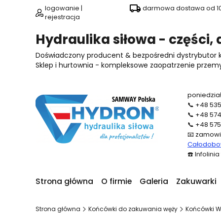
logowanie |
darmowa dostawa od 100
rejestracja
Hydraulika siłowa - części,
Doświadczony producent & bezpośredni dystrybutor
Sklep i hurtownia - kompleksowe zaopatrzenie przemysł
poniedział
📞
+48 535
📞
+48 574
📞
+48 575
📧
zamowi
Całodobow
☎️
Infolini
Strona główna
O firmie
Galeria
Zakuwarki
Strona główna
Końcówki do zakuwania węży
Końcówki WN