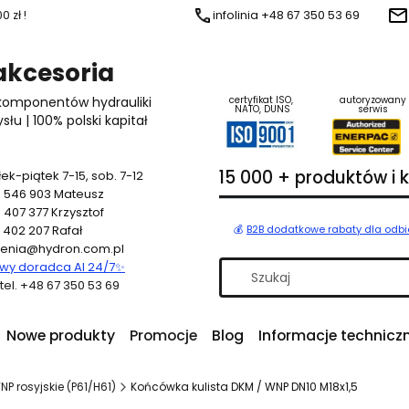
 zł !
infolinia +48 67 350 53 69
 akcesoria
 komponentów hydrauliki
certyfikat ISO,
autoryzowany
NATO, DUNS
serwis
u | 100% polski kapitał
15 000 + produktów i
ek-piątek 7-15, sob. 7-12
 546 903
Mateusz
 407 377
Krzysztof
 402 207
Rafał
💰
B2B dodatkowe rabaty dla odb
enia@hydron.com.pl
y doradca AI 24/7
✨
a tel. +48 67 350 53 69
Nowe produkty
Promocje
Blog
Informacje technicz
P rosyjskie (P61/H61)
Końcówka kulista DKM / WNP DN10 M18x1,5