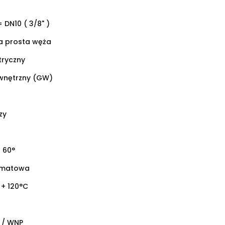
= DN10 ( 3/8" )
 prosta węża
tryczny
wnętrzny (GW)
zy
 60°
omatowa
 + 120°C
 / WNP