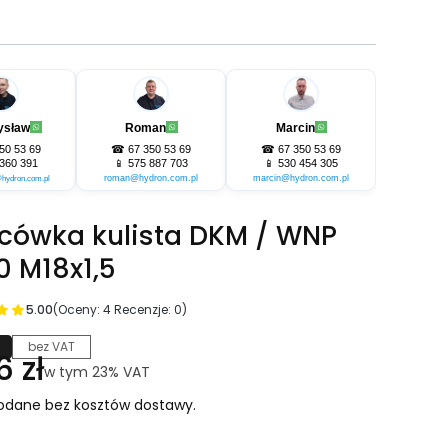
ysław
Roman
Marcin
50 53 69
☎
67 350 53 69
☎
67 350 53 69
360 391
📱
575 887 703
📱
530 454 305
roman@hydron.com.pl
marcin@hydron.com.pl
hydron.com.pl
cówka kulista DKM / WNP
0 M18x1,5
5.00
(Oceny: 4 Recenzje: 0)
bez VAT
na
6 zł
w tym 23% VAT
w tym
23%
VAT
odane bez kosztów dostawy.