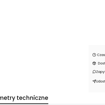
Czas
Dos
Zapy
Udost
metry techniczne