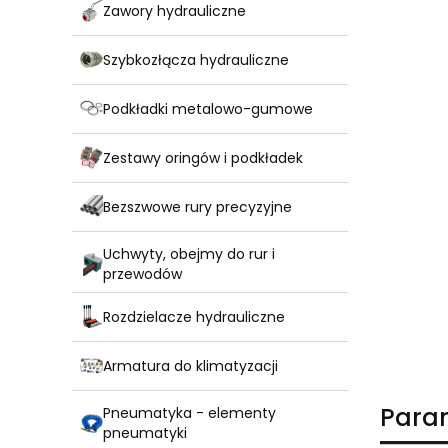
Zawory hydrauliczne
Szybkozłącza hydrauliczne
Podkładki metalowo-gumowe
Zestawy oringów i podkładek
Bezszwowe rury precyzyjne
Uchwyty, obejmy do rur i
przewodów
Rozdzielacze hydrauliczne
Armatura do klimatyzacji
Para
Pneumatyka - elementy
pneumatyki