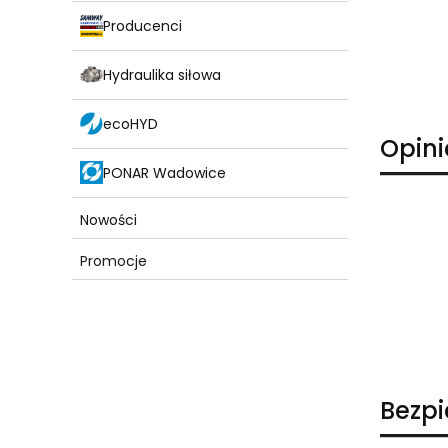
Producenci
Hydraulika siłowa
ecoHYD
Opini
PONAR Wadowice
Nowości
Promocje
Koniec menu
Bezp