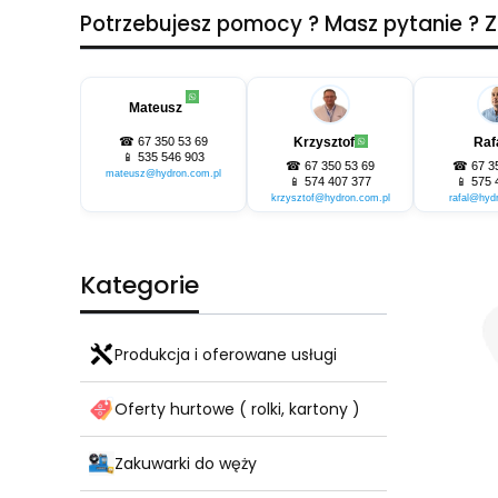
Potrzebujesz pomocy ? Masz pytanie ?
Mateusz
☎
67 350 53 69
Krzysztof
Raf
📱
535 546 903
☎
67 350 53 69
☎
67 3
mateusz@hydron.com.pl
📱
574 407 377
📱
575 
krzysztof@hydron.com.pl
rafal@hyd
Kategorie
Produkcja i oferowane usługi
Oferty hurtowe ( rolki, kartony )
Zakuwarki do węży