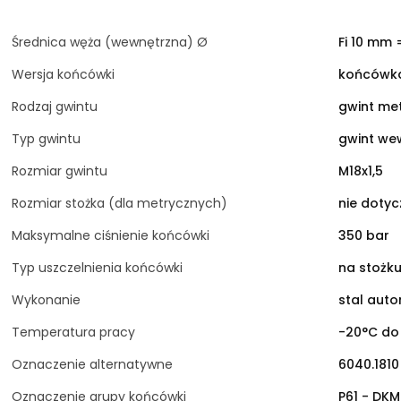
Średnica węża (wewnętrzna) Ø
Fi 10 mm 
Wersja końcówki
końcówka
Rodzaj gwintu
gwint me
Typ gwintu
gwint we
Rozmiar gwintu
M18x1,5
Rozmiar stożka (dla metrycznych)
nie dotyc
Maksymalne ciśnienie końcówki
350 bar
Typ uszczelnienia końcówki
na stożku
Wykonanie
stal aut
Temperatura pracy
-20°C do
Oznaczenie alternatywne
6040.1810
Oznaczenie grupy końcówki
P61 - DKM