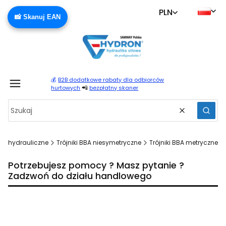
PLN
📸 Skanuj EAN
💰
B2B dodatkowe rabaty dla odbiorców
Produ
📲
hurtowych
bezpłatny skaner
Wyczyść
Szuka
zki hydrauliczne
Trójniki BBA niesymetryczne
Trójniki BBA metryczne
Potrzebujesz pomocy ? Masz pytanie ?
Zadzwoń do działu handlowego