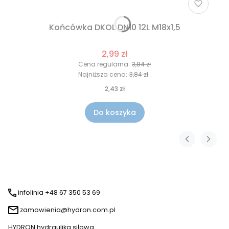
Końcówka DKOL DN10 12L M18x1,5
2,99 zł
Cena regularna:
3,84 zł
Najniższa cena:
3,84 zł
2,43 zł
Do koszyka
infolinia +48 67 350 53 69
zamowienia@hydron.com.pl
HYDRON hydraulika siłowa