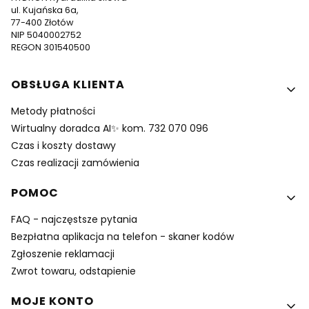
ul. Kujańska 6a,
77-400 Złotów
NIP 5040002752
REGON 301540500
Linki w stopce
OBSŁUGA KLIENTA
Metody płatności
Wirtualny doradca AI✨ kom. 732 070 096
Czas i koszty dostawy
Czas realizacji zamówienia
POMOC
FAQ - najczęstsze pytania
Bezpłatna aplikacja na telefon - skaner kodów
Zgłoszenie reklamacji
Zwrot towaru, odstapienie
MOJE KONTO