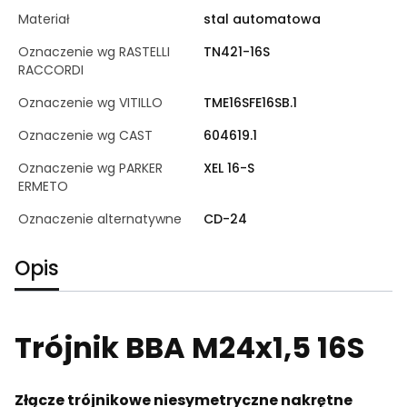
Materiał
stal automatowa
Oznaczenie wg RASTELLI
TN421-16S
RACCORDI
Oznaczenie wg VITILLO
TME16SFE16SB.1
Oznaczenie wg CAST
604619.1
Oznaczenie wg PARKER
XEL 16-S
ERMETO
Oznaczenie alternatywne
CD-24
Opis
Trójnik BBA M24x1,5 16S
Złącze trójnikowe niesymetryczne nakrętne