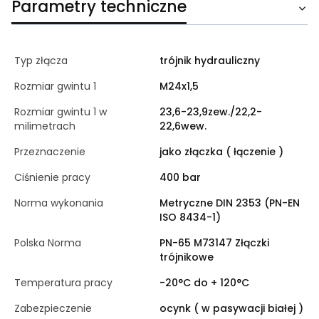
Parametry techniczne
Typ złącza
trójnik hydrauliczny
Rozmiar gwintu 1
M24x1,5
Rozmiar gwintu 1 w
23,6-23,9zew./22,2-
milimetrach
22,6wew.
Przeznaczenie
jako złączka ( łączenie )
Ciśnienie pracy
400 bar
Norma wykonania
Metryczne DIN 2353 (PN-EN
ISO 8434-1)
Polska Norma
PN-65 M73147 Złączki
trójnikowe
Temperatura pracy
-20°C do + 120°C
Zabezpieczenie
ocynk ( w pasywacji białej )