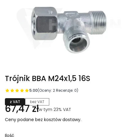
Trójnik BBA M24x1,5 16S
5.00
(Oceny: 2 Recenzje: 0)
z VAT
bez VAT
Cena
67,47 zł
w tym 23% VAT
w tym
23%
VAT
Ceny podane bez kosztów dostawy.
Ilość